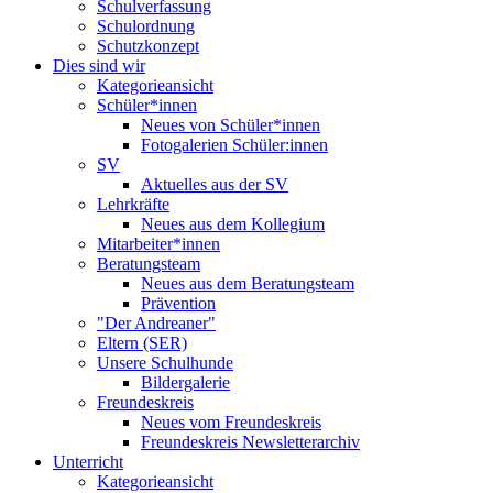
Schulverfassung
Schulordnung
Schutzkonzept
Dies sind wir
Kategorieansicht
Schüler*innen
Neues von Schüler*innen
Fotogalerien Schüler:innen
SV
Aktuelles aus der SV
Lehrkräfte
Neues aus dem Kollegium
Mitarbeiter*innen
Beratungsteam
Neues aus dem Beratungsteam
Prävention
"Der Andreaner"
Eltern (SER)
Unsere Schulhunde
Bildergalerie
Freundeskreis
Neues vom Freundeskreis
Freundeskreis Newsletterarchiv
Unterricht
Kategorieansicht