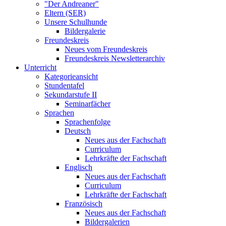
"Der Andreaner"
Eltern (SER)
Unsere Schulhunde
Bildergalerie
Freundeskreis
Neues vom Freundeskreis
Freundeskreis Newsletterarchiv
Unterricht
Kategorieansicht
Stundentafel
Sekundarstufe II
Seminarfächer
Sprachen
Sprachenfolge
Deutsch
Neues aus der Fachschaft
Curriculum
Lehrkräfte der Fachschaft
Englisch
Neues aus der Fachschaft
Curriculum
Lehrkräfte der Fachschaft
Französisch
Neues aus der Fachschaft
Bildergalerien