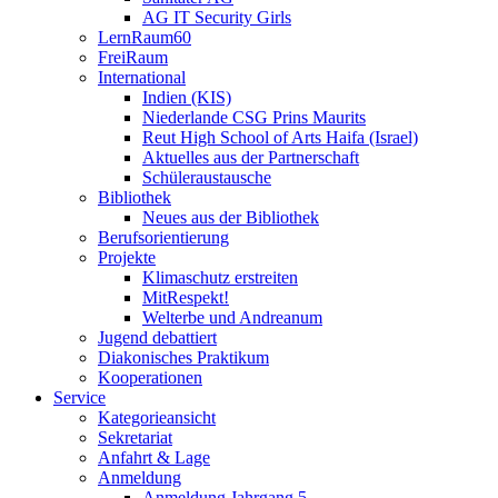
AG IT Security Girls
LernRaum60
FreiRaum
International
Indien (KIS)
Niederlande CSG Prins Maurits
Reut High School of Arts Haifa (Israel)
Aktuelles aus der Partnerschaft
Schüleraustausche
Bibliothek
Neues aus der Bibliothek
Berufsorientierung
Projekte
Klimaschutz erstreiten
MitRespekt!
Welterbe und Andreanum
Jugend debattiert
Diakonisches Praktikum
Kooperationen
Service
Kategorieansicht
Sekretariat
Anfahrt & Lage
Anmeldung
Anmeldung Jahrgang 5