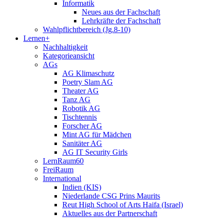
Informatik
Neues aus der Fachschaft
Lehrkräfte der Fachschaft
Wahlpflichtbereich (Jg.8-10)
Lernen+
Nachhaltigkeit
Kategorieansicht
AGs
AG Klimaschutz
Poetry Slam AG
Theater AG
Tanz AG
Robotik AG
Tischtennis
Forscher AG
Mint AG für Mädchen
Sanitäter AG
AG IT Security Girls
LernRaum60
FreiRaum
International
Indien (KIS)
Niederlande CSG Prins Maurits
Reut High School of Arts Haifa (Israel)
Aktuelles aus der Partnerschaft