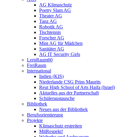
AG Klimaschutz
Poetry Slam AG
Theater AG
Tanz AG
Robotik AG
Tischtennis
Forscher AG
Mint AG für Mädchen
Sanitäter AG
AG IT Security Girls
LernRaum60
FreiRaum
International
Indien (KIS)
Niederlande CSG Prins Maurits
Reut High School of Arts Haifa (Israel)
Aktuelles aus der Partnerschaft
Schüleraustausche
Bibliothek
Neues aus der Bibliothek
Berufsorientierung
Projekte
Klimaschutz erstreiten
MitRespekt!
Welterbe und Andreanum