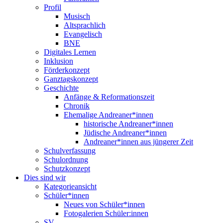
Profil
Musisch
Altsprachlich
Evangelisch
BNE
Digitales Lernen
Inklusion
Förderkonzept
Ganztagskonzept
Geschichte
Anfänge & Reformationszeit
Chronik
Ehemalige Andreaner*innen
historische Andreaner*innen
Jüdische Andreaner*innen
Andreaner*innen aus jüngerer Zeit
Schulverfassung
Schulordnung
Schutzkonzept
Dies sind wir
Kategorieansicht
Schüler*innen
Neues von Schüler*innen
Fotogalerien Schüler:innen
SV