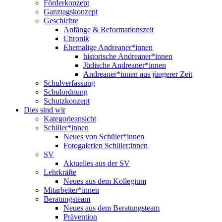
Förderkonzept
Ganztagskonzept
Geschichte
Anfänge & Reformationszeit
Chronik
Ehemalige Andreaner*innen
historische Andreaner*innen
Jüdische Andreaner*innen
Andreaner*innen aus jüngerer Zeit
Schulverfassung
Schulordnung
Schutzkonzept
Dies sind wir
Kategorieansicht
Schüler*innen
Neues von Schüler*innen
Fotogalerien Schüler:innen
SV
Aktuelles aus der SV
Lehrkräfte
Neues aus dem Kollegium
Mitarbeiter*innen
Beratungsteam
Neues aus dem Beratungsteam
Prävention