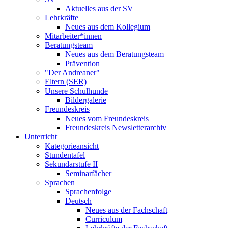
Aktuelles aus der SV
Lehrkräfte
Neues aus dem Kollegium
Mitarbeiter*innen
Beratungsteam
Neues aus dem Beratungsteam
Prävention
"Der Andreaner"
Eltern (SER)
Unsere Schulhunde
Bildergalerie
Freundeskreis
Neues vom Freundeskreis
Freundeskreis Newsletterarchiv
Unterricht
Kategorieansicht
Stundentafel
Sekundarstufe II
Seminarfächer
Sprachen
Sprachenfolge
Deutsch
Neues aus der Fachschaft
Curriculum