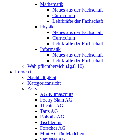
Mathematik
Neues aus der Fachschaft
Curriculum
Lehrkräfte der Fachschaft
Physik
Neues aus der Fachschaft
Curriculum
Lehrkräfte der Fachschaft
Informatik
Neues aus der Fachschaft
Lehrkräfte der Fachschaft
Wahlpflichtbereich (Jg.8-10)
Lernen+
Nachhaltigkeit
Kategorieansicht
AGs
AG Klimaschutz
Poetry Slam AG
Theater AG
Tanz AG
Robotik AG
Tischtennis
Forscher AG
Mint AG für Mädchen
Sanitäter AG