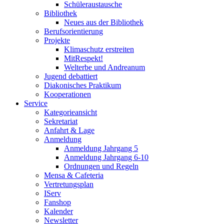
Schüleraustausche
Bibliothek
Neues aus der Bibliothek
Berufsorientierung
Projekte
Klimaschutz erstreiten
MitRespekt!
Welterbe und Andreanum
Jugend debattiert
Diakonisches Praktikum
Kooperationen
Service
Kategorieansicht
Sekretariat
Anfahrt & Lage
Anmeldung
Anmeldung Jahrgang 5
Anmeldung Jahrgang 6-10
Ordnungen und Regeln
Mensa & Cafeteria
Vertretungsplan
IServ
Fanshop
Kalender
Newsletter