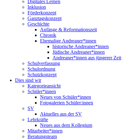
Digitales Lernen
Inklusion
Förderkonzept
Ganztagskonzept
Geschichte
Anfänge & Reformationszeit
Chronik
Ehemalige Andreaner*innen
historische Andreaner*innen
Jüdische Andreaner*innen
Andreaner*innen aus jüngerer Zeit
Schulverfassung
Schulordnung
Schutzkonzept
Dies sind wir
Kategorieansicht
Schüler*innen
Neues von Schüler*innen
Fotogalerien Schüler:innen
SV
Aktuelles aus der SV
Lehrkräfte
Neues aus dem Kollegium
Mitarbeiter*innen
Beratungsteam