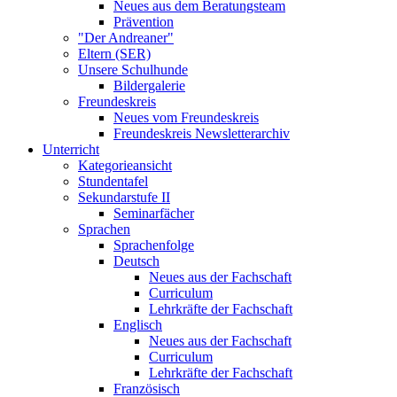
Neues aus dem Beratungsteam
Prävention
"Der Andreaner"
Eltern (SER)
Unsere Schulhunde
Bildergalerie
Freundeskreis
Neues vom Freundeskreis
Freundeskreis Newsletterarchiv
Unterricht
Kategorieansicht
Stundentafel
Sekundarstufe II
Seminarfächer
Sprachen
Sprachenfolge
Deutsch
Neues aus der Fachschaft
Curriculum
Lehrkräfte der Fachschaft
Englisch
Neues aus der Fachschaft
Curriculum
Lehrkräfte der Fachschaft
Französisch