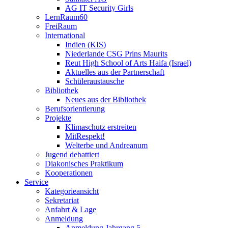
AG IT Security Girls
LernRaum60
FreiRaum
International
Indien (KIS)
Niederlande CSG Prins Maurits
Reut High School of Arts Haifa (Israel)
Aktuelles aus der Partnerschaft
Schüleraustausche
Bibliothek
Neues aus der Bibliothek
Berufsorientierung
Projekte
Klimaschutz erstreiten
MitRespekt!
Welterbe und Andreanum
Jugend debattiert
Diakonisches Praktikum
Kooperationen
Service
Kategorieansicht
Sekretariat
Anfahrt & Lage
Anmeldung
Anmeldung Jahrgang 5