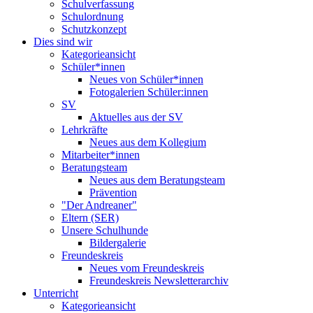
Schulverfassung
Schulordnung
Schutzkonzept
Dies sind wir
Kategorieansicht
Schüler*innen
Neues von Schüler*innen
Fotogalerien Schüler:innen
SV
Aktuelles aus der SV
Lehrkräfte
Neues aus dem Kollegium
Mitarbeiter*innen
Beratungsteam
Neues aus dem Beratungsteam
Prävention
"Der Andreaner"
Eltern (SER)
Unsere Schulhunde
Bildergalerie
Freundeskreis
Neues vom Freundeskreis
Freundeskreis Newsletterarchiv
Unterricht
Kategorieansicht