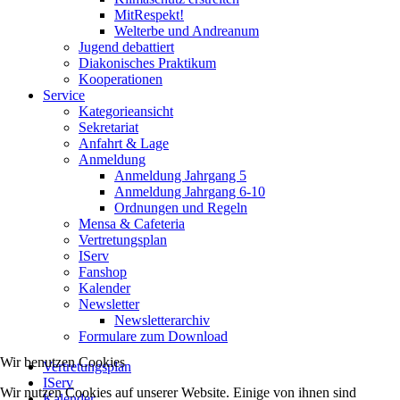
MitRespekt!
Welterbe und Andreanum
Jugend debattiert
Diakonisches Praktikum
Kooperationen
Service
Kategorieansicht
Sekretariat
Anfahrt & Lage
Anmeldung
Anmeldung Jahrgang 5
Anmeldung Jahrgang 6-10
Ordnungen und Regeln
Mensa & Cafeteria
Vertretungsplan
IServ
Fanshop
Kalender
Newsletter
Newsletterarchiv
Formulare zum Download
Wir benutzen Cookies
Vertretungsplan
IServ
Wir nutzen Cookies auf unserer Website. Einige von ihnen sind
Kalender