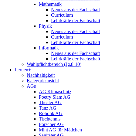
Mathematik
Neues aus der Fachschaft
Curriculum
Lehrkräfte der Fachschaft
Physik
Neues aus der Fachschaft
Curriculum
Lehrkräfte der Fachschaft
Informatik
Neues aus der Fachschaft
Lehrkräfte der Fachschaft
Wahlpflichtbereich (Jg.8-10)
Lernen+
Nachhaltigkeit
Kategorieansicht
AGs
AG Klimaschutz
Poetry Slam AG
Theater AG
Tanz AG
Robotik AG
Tischtennis
Forscher AG
Mint AG für Mädchen
Sanitäter AG