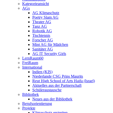
Kategorieansicht
AGs
AG Klimaschutz
Poetry Slam AG
Theater AG
Tanz AG
Robotik AG
Tischtennis
Forscher AG
Mint AG für Mädchen
Sanitäter AG
AG IT Security Girls
LernRaum60
FreiRaum
International
Indien (KIS)
Niederlande CSG Prins Maurits
Reut High School of Arts Haifa (Israel)
Aktuelles aus der Partnerschaft
Schüleraustausche
Bibliothek
Neues aus der Bibliothek
Berufsorientierung
Projekte
Klimaschutz erstreiten