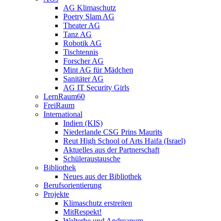
AG Klimaschutz
Poetry Slam AG
Theater AG
Tanz AG
Robotik AG
Tischtennis
Forscher AG
Mint AG für Mädchen
Sanitäter AG
AG IT Security Girls
LernRaum60
FreiRaum
International
Indien (KIS)
Niederlande CSG Prins Maurits
Reut High School of Arts Haifa (Israel)
Aktuelles aus der Partnerschaft
Schüleraustausche
Bibliothek
Neues aus der Bibliothek
Berufsorientierung
Projekte
Klimaschutz erstreiten
MitRespekt!
Welterbe und Andreanum