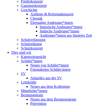
Förderkonzept
Ganztagskonzept
Geschichte
Anfänge & Reformationszeit
Chronik
Ehemalige Andreaner*innen
historische Andreaner*innen
Jüdische Andreaner*innen
Andreaner*innen aus jüngerer Zeit
Schulverfassung
Schulordnung
Schutzkonzept
Dies sind wir
Kategorieansicht
Schüler*innen
Neues von Schüler*innen
Fotogalerien Schüler:innen
SV
Aktuelles aus der SV
Lehrkräfte
Neues aus dem Kollegium
Mitarbeiter*innen
Beratungsteam
Neues aus dem Beratungsteam
Prävention