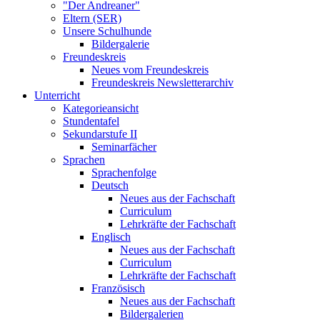
"Der Andreaner"
Eltern (SER)
Unsere Schulhunde
Bildergalerie
Freundeskreis
Neues vom Freundeskreis
Freundeskreis Newsletterarchiv
Unterricht
Kategorieansicht
Stundentafel
Sekundarstufe II
Seminarfächer
Sprachen
Sprachenfolge
Deutsch
Neues aus der Fachschaft
Curriculum
Lehrkräfte der Fachschaft
Englisch
Neues aus der Fachschaft
Curriculum
Lehrkräfte der Fachschaft
Französisch
Neues aus der Fachschaft
Bildergalerien