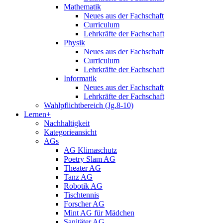
Mathematik
Neues aus der Fachschaft
Curriculum
Lehrkräfte der Fachschaft
Physik
Neues aus der Fachschaft
Curriculum
Lehrkräfte der Fachschaft
Informatik
Neues aus der Fachschaft
Lehrkräfte der Fachschaft
Wahlpflichtbereich (Jg.8-10)
Lernen+
Nachhaltigkeit
Kategorieansicht
AGs
AG Klimaschutz
Poetry Slam AG
Theater AG
Tanz AG
Robotik AG
Tischtennis
Forscher AG
Mint AG für Mädchen
Sanitäter AG