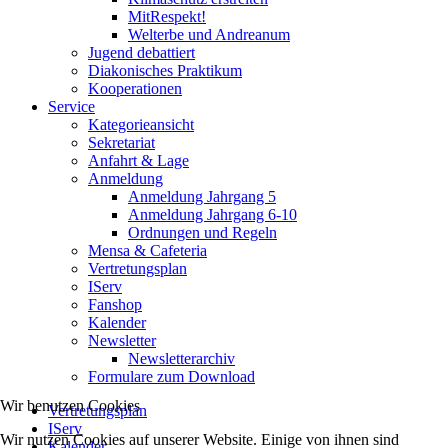
MitRespekt!
Welterbe und Andreanum
Jugend debattiert
Diakonisches Praktikum
Kooperationen
Service
Kategorieansicht
Sekretariat
Anfahrt & Lage
Anmeldung
Anmeldung Jahrgang 5
Anmeldung Jahrgang 6-10
Ordnungen und Regeln
Mensa & Cafeteria
Vertretungsplan
IServ
Fanshop
Kalender
Newsletter
Newsletterarchiv
Formulare zum Download
Wir benutzen Cookies
Vertretungsplan
IServ
Wir nutzen Cookies auf unserer Website. Einige von ihnen sind
Kalender