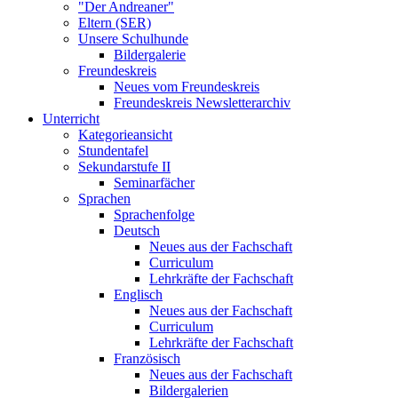
"Der Andreaner"
Eltern (SER)
Unsere Schulhunde
Bildergalerie
Freundeskreis
Neues vom Freundeskreis
Freundeskreis Newsletterarchiv
Unterricht
Kategorieansicht
Stundentafel
Sekundarstufe II
Seminarfächer
Sprachen
Sprachenfolge
Deutsch
Neues aus der Fachschaft
Curriculum
Lehrkräfte der Fachschaft
Englisch
Neues aus der Fachschaft
Curriculum
Lehrkräfte der Fachschaft
Französisch
Neues aus der Fachschaft
Bildergalerien