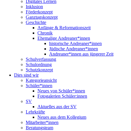
Digitales Lernen
Inklusion
Förderkonzept
Ganztagskonzept
Geschichte
Anfänge & Reformationszeit
Chronik
Ehemalige Andreaner*innen
historische Andreaner*innen
Jüdische Andreaner*innen
Andreaner*innen aus jüngerer Zeit
Schulverfassung
Schulordnung
Schutzkonzept
Dies sind wir
Kategorieansicht
Schüler*innen
Neues von Schüler*innen
Fotogalerien Schüler:innen
SV
Aktuelles aus der SV
Lehrkräfte
Neues aus dem Kollegium
Mitarbeiter*innen
Beratungsteam