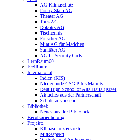
AG Klimaschutz
Poetry Slam AG
Theater AG
Tanz AG
Robotik AG
Tischtennis
Forscher AG
Mint AG für Mädchen
Sanitäter AG
AG IT Security Girls
LernRaum60
FreiRaum
International
Indien (KIS)
Niederlande CSG Prins Maurits
Reut High School of Arts Haifa (Israel)
Aktuelles aus der Partnerschaft
Schüleraustausche
Bibliothek
Neues aus der Bibliothek
Berufsorientierung
Projekte
Klimaschutz erstreiten
MitRespekt!
Welterbe und Andreanum