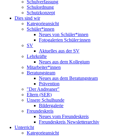
Schulverfassung
Schulordnung
Schutzkonzept
Dies sind wir
Kategorieansicht
Schüler*innen
Neues von Schüler*innen
Fotogalerien Schüler:innen
SV
Aktuelles aus der SV
Lehrkräfte
Neues aus dem Kollegium
Mitarbeiter*innen
Beratungsteam
Neues aus dem Beratungsteam
Prävention
"Der Andreaner"
Eltern (SER)
Unsere Schulhunde
Bildergalerie
Freundeskreis
Neues vom Freundeskreis
Freundeskreis Newsletterarchiv
Unterricht
Kategorieansicht