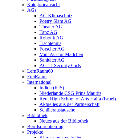
Kategorieansicht
AGs
AG Klimaschutz
Poetry Slam AG
Theater AG
Tanz AG
Robotik AG
Tischtennis
Forscher AG
Mint AG für Mädchen
Sanitäter AG
AG IT Security Girls
LernRaum60
FreiRaum
International
Indien (KIS)
Niederlande CSG Prins Maurits
Reut High School of Arts Haifa (Israel)
Aktuelles aus der Partnerschaft
Schüleraustausche
Bibliothek
Neues aus der Bibliothek
Berufsorientierung
Projekte
Klimaschutz erstreiten