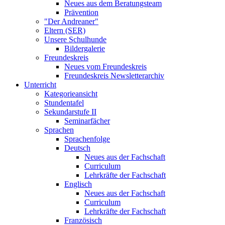
Neues aus dem Beratungsteam
Prävention
"Der Andreaner"
Eltern (SER)
Unsere Schulhunde
Bildergalerie
Freundeskreis
Neues vom Freundeskreis
Freundeskreis Newsletterarchiv
Unterricht
Kategorieansicht
Stundentafel
Sekundarstufe II
Seminarfächer
Sprachen
Sprachenfolge
Deutsch
Neues aus der Fachschaft
Curriculum
Lehrkräfte der Fachschaft
Englisch
Neues aus der Fachschaft
Curriculum
Lehrkräfte der Fachschaft
Französisch