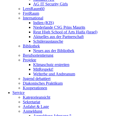
AG IT Security Girls
LernRaum60
FreiRaum
International
Indien (KIS)
Niederlande CSG Prins Maurits
Reut High School of Arts Haifa (Israel)
Aktuelles aus der Partnerschaft
Schüleraustausche
Bibliothek
Neues aus der Bibliothek
Berufsorientierung
Projekte
Klimaschutz erstreiten
MitRespekt!
Welterbe und Andreanum
Jugend debattiert
Diakonisches Praktikum
Kooperationen
Service
Kategorieansicht
Sekretariat
Anfahrt & Lage
Anmeldung
Anmeldung Jahrgang 5