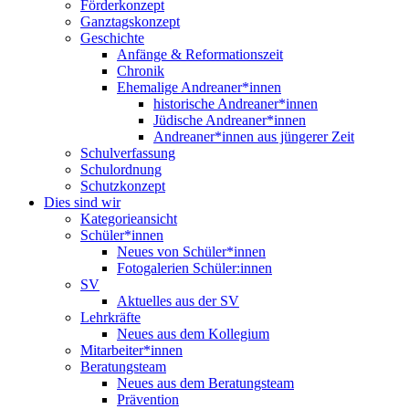
Förderkonzept
Ganztagskonzept
Geschichte
Anfänge & Reformationszeit
Chronik
Ehemalige Andreaner*innen
historische Andreaner*innen
Jüdische Andreaner*innen
Andreaner*innen aus jüngerer Zeit
Schulverfassung
Schulordnung
Schutzkonzept
Dies sind wir
Kategorieansicht
Schüler*innen
Neues von Schüler*innen
Fotogalerien Schüler:innen
SV
Aktuelles aus der SV
Lehrkräfte
Neues aus dem Kollegium
Mitarbeiter*innen
Beratungsteam
Neues aus dem Beratungsteam
Prävention