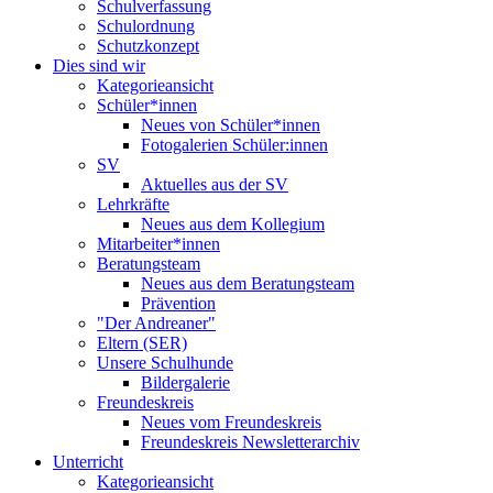
Schulverfassung
Schulordnung
Schutzkonzept
Dies sind wir
Kategorieansicht
Schüler*innen
Neues von Schüler*innen
Fotogalerien Schüler:innen
SV
Aktuelles aus der SV
Lehrkräfte
Neues aus dem Kollegium
Mitarbeiter*innen
Beratungsteam
Neues aus dem Beratungsteam
Prävention
"Der Andreaner"
Eltern (SER)
Unsere Schulhunde
Bildergalerie
Freundeskreis
Neues vom Freundeskreis
Freundeskreis Newsletterarchiv
Unterricht
Kategorieansicht