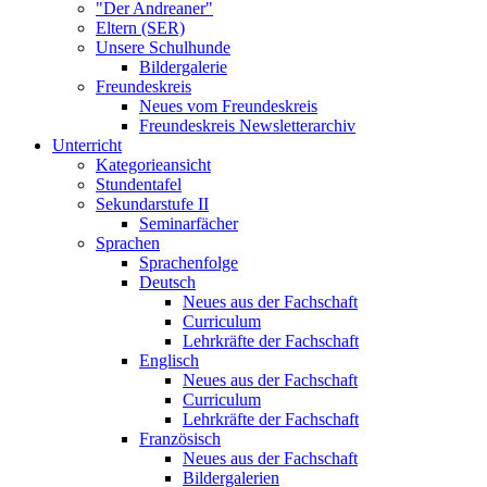
"Der Andreaner"
Eltern (SER)
Unsere Schulhunde
Bildergalerie
Freundeskreis
Neues vom Freundeskreis
Freundeskreis Newsletterarchiv
Unterricht
Kategorieansicht
Stundentafel
Sekundarstufe II
Seminarfächer
Sprachen
Sprachenfolge
Deutsch
Neues aus der Fachschaft
Curriculum
Lehrkräfte der Fachschaft
Englisch
Neues aus der Fachschaft
Curriculum
Lehrkräfte der Fachschaft
Französisch
Neues aus der Fachschaft
Bildergalerien