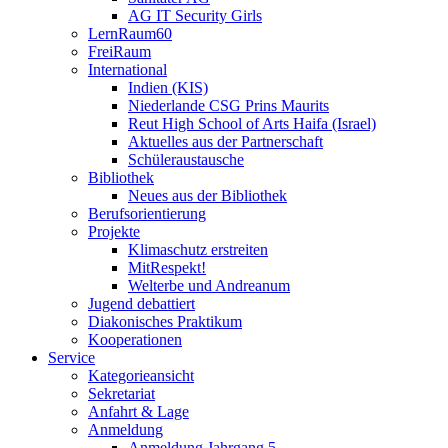
AG IT Security Girls
LernRaum60
FreiRaum
International
Indien (KIS)
Niederlande CSG Prins Maurits
Reut High School of Arts Haifa (Israel)
Aktuelles aus der Partnerschaft
Schüleraustausche
Bibliothek
Neues aus der Bibliothek
Berufsorientierung
Projekte
Klimaschutz erstreiten
MitRespekt!
Welterbe und Andreanum
Jugend debattiert
Diakonisches Praktikum
Kooperationen
Service
Kategorieansicht
Sekretariat
Anfahrt & Lage
Anmeldung
Anmeldung Jahrgang 5