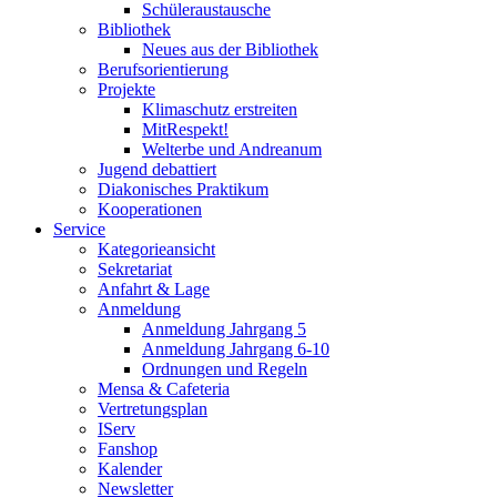
Schüleraustausche
Bibliothek
Neues aus der Bibliothek
Berufsorientierung
Projekte
Klimaschutz erstreiten
MitRespekt!
Welterbe und Andreanum
Jugend debattiert
Diakonisches Praktikum
Kooperationen
Service
Kategorieansicht
Sekretariat
Anfahrt & Lage
Anmeldung
Anmeldung Jahrgang 5
Anmeldung Jahrgang 6-10
Ordnungen und Regeln
Mensa & Cafeteria
Vertretungsplan
IServ
Fanshop
Kalender
Newsletter