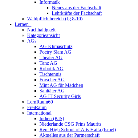
Informatik
Neues aus der Fachschaft
Lehrkräfte der Fachschaft
Wahlpflichtbereich (Jg.8-10)
Lernen+
Nachhaltigkeit
Kategorieansicht
AGs
AG Klimaschutz
Poetry Slam AG
Theater AG
Tanz AG
Robotik AG
Tischtennis
Forscher AG
Mint AG für Mädchen
Sanitäter AG
AG IT Security Girls
LernRaum60
FreiRaum
International
Indien (KIS)
Niederlande CSG Prins Maurits
Reut High School of Arts Haifa (Israel)
Aktuelles aus der Partnerschaft