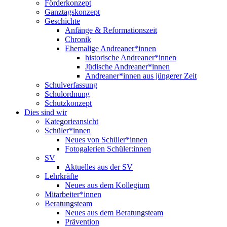
Förderkonzept
Ganztagskonzept
Geschichte
Anfänge & Reformationszeit
Chronik
Ehemalige Andreaner*innen
historische Andreaner*innen
Jüdische Andreaner*innen
Andreaner*innen aus jüngerer Zeit
Schulverfassung
Schulordnung
Schutzkonzept
Dies sind wir
Kategorieansicht
Schüler*innen
Neues von Schüler*innen
Fotogalerien Schüler:innen
SV
Aktuelles aus der SV
Lehrkräfte
Neues aus dem Kollegium
Mitarbeiter*innen
Beratungsteam
Neues aus dem Beratungsteam
Prävention