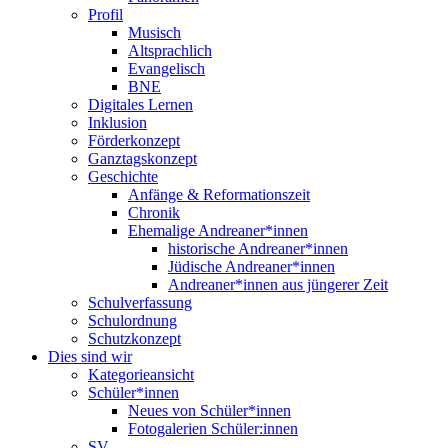
Profil
Musisch
Altsprachlich
Evangelisch
BNE
Digitales Lernen
Inklusion
Förderkonzept
Ganztagskonzept
Geschichte
Anfänge & Reformationszeit
Chronik
Ehemalige Andreaner*innen
historische Andreaner*innen
Jüdische Andreaner*innen
Andreaner*innen aus jüngerer Zeit
Schulverfassung
Schulordnung
Schutzkonzept
Dies sind wir
Kategorieansicht
Schüler*innen
Neues von Schüler*innen
Fotogalerien Schüler:innen
SV