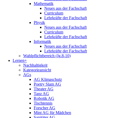
Mathematik
Neues aus der Fachschaft
Curriculum
Lehrkräfte der Fachschaft
Physik
Neues aus der Fachschaft
Curriculum
Lehrkräfte der Fachschaft
Informatik
Neues aus der Fachschaft
Lehrkräfte der Fachschaft
Wahlpflichtbereich (Jg.8-10)
Lernen+
Nachhaltigkeit
Kategorieansicht
AGs
AG Klimaschutz
Poetry Slam AG
Theater AG
Tanz AG
Robotik AG
Tischtennis
Forscher AG
Mint AG für Mädchen
Sanitäter AG