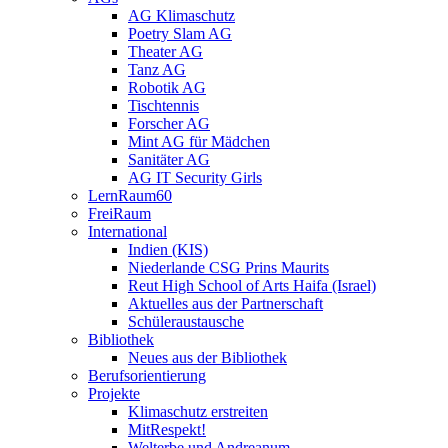
AG Klimaschutz
Poetry Slam AG
Theater AG
Tanz AG
Robotik AG
Tischtennis
Forscher AG
Mint AG für Mädchen
Sanitäter AG
AG IT Security Girls
LernRaum60
FreiRaum
International
Indien (KIS)
Niederlande CSG Prins Maurits
Reut High School of Arts Haifa (Israel)
Aktuelles aus der Partnerschaft
Schüleraustausche
Bibliothek
Neues aus der Bibliothek
Berufsorientierung
Projekte
Klimaschutz erstreiten
MitRespekt!
Welterbe und Andreanum