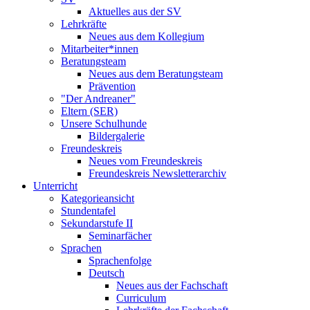
Aktuelles aus der SV
Lehrkräfte
Neues aus dem Kollegium
Mitarbeiter*innen
Beratungsteam
Neues aus dem Beratungsteam
Prävention
"Der Andreaner"
Eltern (SER)
Unsere Schulhunde
Bildergalerie
Freundeskreis
Neues vom Freundeskreis
Freundeskreis Newsletterarchiv
Unterricht
Kategorieansicht
Stundentafel
Sekundarstufe II
Seminarfächer
Sprachen
Sprachenfolge
Deutsch
Neues aus der Fachschaft
Curriculum