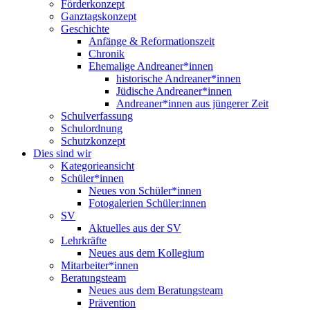
Förderkonzept
Ganztagskonzept
Geschichte
Anfänge & Reformationszeit
Chronik
Ehemalige Andreaner*innen
historische Andreaner*innen
Jüdische Andreaner*innen
Andreaner*innen aus jüngerer Zeit
Schulverfassung
Schulordnung
Schutzkonzept
Dies sind wir
Kategorieansicht
Schüler*innen
Neues von Schüler*innen
Fotogalerien Schüler:innen
SV
Aktuelles aus der SV
Lehrkräfte
Neues aus dem Kollegium
Mitarbeiter*innen
Beratungsteam
Neues aus dem Beratungsteam
Prävention