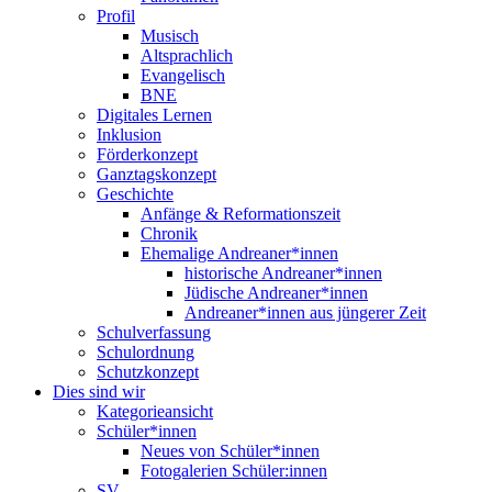
Profil
Musisch
Altsprachlich
Evangelisch
BNE
Digitales Lernen
Inklusion
Förderkonzept
Ganztagskonzept
Geschichte
Anfänge & Reformationszeit
Chronik
Ehemalige Andreaner*innen
historische Andreaner*innen
Jüdische Andreaner*innen
Andreaner*innen aus jüngerer Zeit
Schulverfassung
Schulordnung
Schutzkonzept
Dies sind wir
Kategorieansicht
Schüler*innen
Neues von Schüler*innen
Fotogalerien Schüler:innen
SV