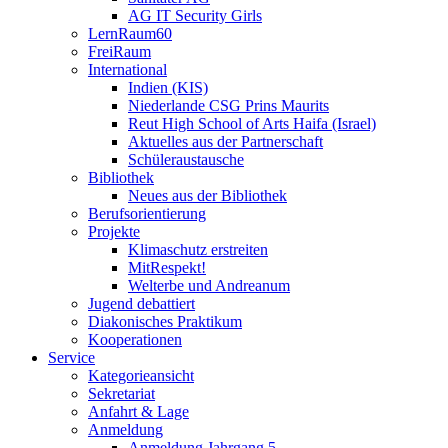
AG IT Security Girls
LernRaum60
FreiRaum
International
Indien (KIS)
Niederlande CSG Prins Maurits
Reut High School of Arts Haifa (Israel)
Aktuelles aus der Partnerschaft
Schüleraustausche
Bibliothek
Neues aus der Bibliothek
Berufsorientierung
Projekte
Klimaschutz erstreiten
MitRespekt!
Welterbe und Andreanum
Jugend debattiert
Diakonisches Praktikum
Kooperationen
Service
Kategorieansicht
Sekretariat
Anfahrt & Lage
Anmeldung
Anmeldung Jahrgang 5