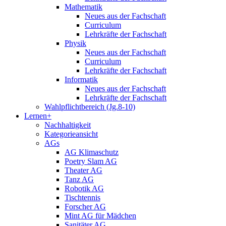
Mathematik
Neues aus der Fachschaft
Curriculum
Lehrkräfte der Fachschaft
Physik
Neues aus der Fachschaft
Curriculum
Lehrkräfte der Fachschaft
Informatik
Neues aus der Fachschaft
Lehrkräfte der Fachschaft
Wahlpflichtbereich (Jg.8-10)
Lernen+
Nachhaltigkeit
Kategorieansicht
AGs
AG Klimaschutz
Poetry Slam AG
Theater AG
Tanz AG
Robotik AG
Tischtennis
Forscher AG
Mint AG für Mädchen
Sanitäter AG