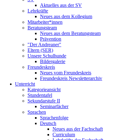
Aktuelles aus der SV
Lehrkräfte
Neues aus dem Kollegium
Mitarbeiter*innen
Beratungsteam
Neues aus dem Beratungsteam
Prävention
"Der Andreaner"
Eltern (SER)
Unsere Schulhunde
Bildergalerie
Freundeskreis
Neues vom Freundeskreis
Freundeskreis Newsletterarchiv
Unterricht
Kategorieansicht
Stundentafel
Sekundarstufe II
Seminarfächer
Sprachen
Sprachenfolge
Deutsch
Neues aus der Fachschaft
Curriculum