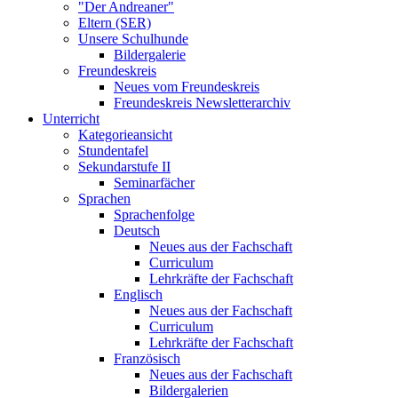
"Der Andreaner"
Eltern (SER)
Unsere Schulhunde
Bildergalerie
Freundeskreis
Neues vom Freundeskreis
Freundeskreis Newsletterarchiv
Unterricht
Kategorieansicht
Stundentafel
Sekundarstufe II
Seminarfächer
Sprachen
Sprachenfolge
Deutsch
Neues aus der Fachschaft
Curriculum
Lehrkräfte der Fachschaft
Englisch
Neues aus der Fachschaft
Curriculum
Lehrkräfte der Fachschaft
Französisch
Neues aus der Fachschaft
Bildergalerien