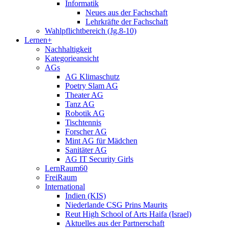
Informatik
Neues aus der Fachschaft
Lehrkräfte der Fachschaft
Wahlpflichtbereich (Jg.8-10)
Lernen+
Nachhaltigkeit
Kategorieansicht
AGs
AG Klimaschutz
Poetry Slam AG
Theater AG
Tanz AG
Robotik AG
Tischtennis
Forscher AG
Mint AG für Mädchen
Sanitäter AG
AG IT Security Girls
LernRaum60
FreiRaum
International
Indien (KIS)
Niederlande CSG Prins Maurits
Reut High School of Arts Haifa (Israel)
Aktuelles aus der Partnerschaft