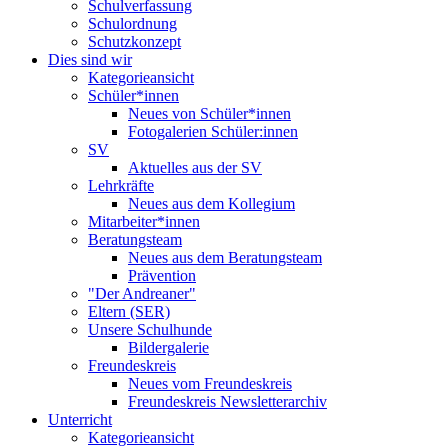
Schulverfassung
Schulordnung
Schutzkonzept
Dies sind wir
Kategorieansicht
Schüler*innen
Neues von Schüler*innen
Fotogalerien Schüler:innen
SV
Aktuelles aus der SV
Lehrkräfte
Neues aus dem Kollegium
Mitarbeiter*innen
Beratungsteam
Neues aus dem Beratungsteam
Prävention
"Der Andreaner"
Eltern (SER)
Unsere Schulhunde
Bildergalerie
Freundeskreis
Neues vom Freundeskreis
Freundeskreis Newsletterarchiv
Unterricht
Kategorieansicht