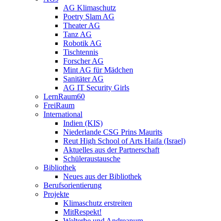
AG Klimaschutz
Poetry Slam AG
Theater AG
Tanz AG
Robotik AG
Tischtennis
Forscher AG
Mint AG für Mädchen
Sanitäter AG
AG IT Security Girls
LernRaum60
FreiRaum
International
Indien (KIS)
Niederlande CSG Prins Maurits
Reut High School of Arts Haifa (Israel)
Aktuelles aus der Partnerschaft
Schüleraustausche
Bibliothek
Neues aus der Bibliothek
Berufsorientierung
Projekte
Klimaschutz erstreiten
MitRespekt!
Welterbe und Andreanum