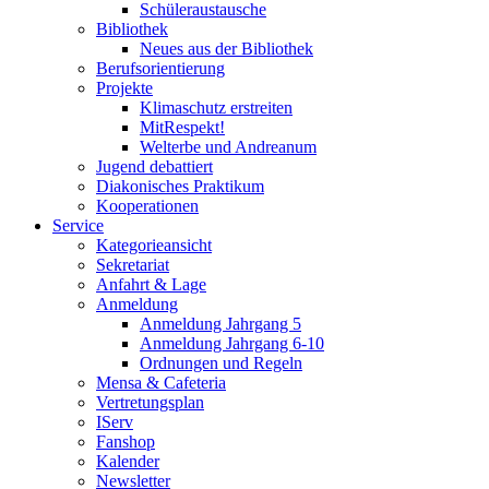
Schüleraustausche
Bibliothek
Neues aus der Bibliothek
Berufsorientierung
Projekte
Klimaschutz erstreiten
MitRespekt!
Welterbe und Andreanum
Jugend debattiert
Diakonisches Praktikum
Kooperationen
Service
Kategorieansicht
Sekretariat
Anfahrt & Lage
Anmeldung
Anmeldung Jahrgang 5
Anmeldung Jahrgang 6-10
Ordnungen und Regeln
Mensa & Cafeteria
Vertretungsplan
IServ
Fanshop
Kalender
Newsletter