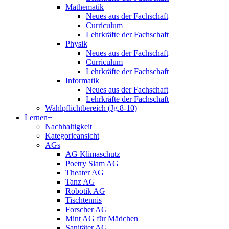
Mathematik
Neues aus der Fachschaft
Curriculum
Lehrkräfte der Fachschaft
Physik
Neues aus der Fachschaft
Curriculum
Lehrkräfte der Fachschaft
Informatik
Neues aus der Fachschaft
Lehrkräfte der Fachschaft
Wahlpflichtbereich (Jg.8-10)
Lernen+
Nachhaltigkeit
Kategorieansicht
AGs
AG Klimaschutz
Poetry Slam AG
Theater AG
Tanz AG
Robotik AG
Tischtennis
Forscher AG
Mint AG für Mädchen
Sanitäter AG