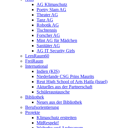
AG Klimaschutz
Poetry Slam AG
Theater AG
Tanz AG
Robotik AG
Tischtennis
Forscher AG
Mint AG für Mädchen
Sanitäter AG
AG IT Security Girls
LernRaum60
FreiRaum
International
Indien (KIS)
Niederlande CSG Prins Maurits
Reut High School of Arts Haifa (Israel)
Aktuelles aus der Partnerschaft
Schüleraustausche
Bibliothek
Neues aus der Bibliothek
Berufsorientierung
Projekte
Klimaschutz erstreiten
MitRespekt!
Welterbe und Andreanum