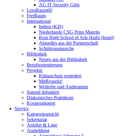
AG IT Security Girls
LernRaum60
FreiRaum
International
Indien (KIS)
Niederlande CSG Prins Maurits
Reut High School of Arts Haifa (Israel)
Aktuelles aus der Partnerschaft
Schüleraustausche
Bibliothek
Neues aus der Bibliothek
Berufsorientierung
Projekte
Klimaschutz erstreiten
MitRespekt!
Welterbe und Andreanum
Jugend debattiert
Diakonisches Praktikum
Kooperationen
Service
Kategorieansicht
Sekretariat
Anfahrt & Lage
Anmeldung
Anmeldung Jahrgang 5