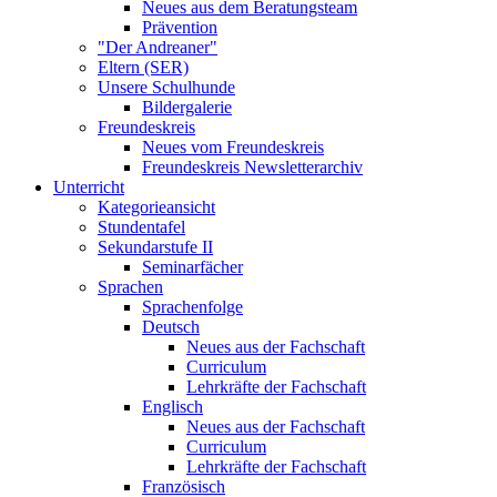
Neues aus dem Beratungsteam
Prävention
"Der Andreaner"
Eltern (SER)
Unsere Schulhunde
Bildergalerie
Freundeskreis
Neues vom Freundeskreis
Freundeskreis Newsletterarchiv
Unterricht
Kategorieansicht
Stundentafel
Sekundarstufe II
Seminarfächer
Sprachen
Sprachenfolge
Deutsch
Neues aus der Fachschaft
Curriculum
Lehrkräfte der Fachschaft
Englisch
Neues aus der Fachschaft
Curriculum
Lehrkräfte der Fachschaft
Französisch