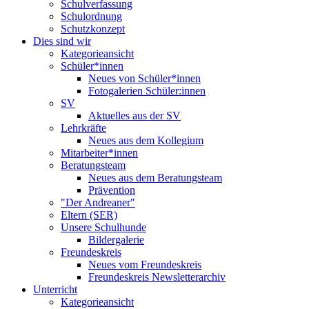
Schulverfassung
Schulordnung
Schutzkonzept
Dies sind wir
Kategorieansicht
Schüler*innen
Neues von Schüler*innen
Fotogalerien Schüler:innen
SV
Aktuelles aus der SV
Lehrkräfte
Neues aus dem Kollegium
Mitarbeiter*innen
Beratungsteam
Neues aus dem Beratungsteam
Prävention
"Der Andreaner"
Eltern (SER)
Unsere Schulhunde
Bildergalerie
Freundeskreis
Neues vom Freundeskreis
Freundeskreis Newsletterarchiv
Unterricht
Kategorieansicht