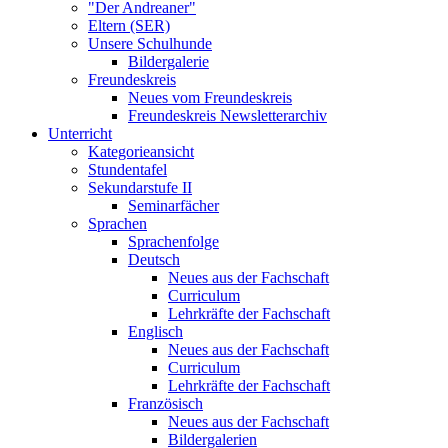
"Der Andreaner"
Eltern (SER)
Unsere Schulhunde
Bildergalerie
Freundeskreis
Neues vom Freundeskreis
Freundeskreis Newsletterarchiv
Unterricht
Kategorieansicht
Stundentafel
Sekundarstufe II
Seminarfächer
Sprachen
Sprachenfolge
Deutsch
Neues aus der Fachschaft
Curriculum
Lehrkräfte der Fachschaft
Englisch
Neues aus der Fachschaft
Curriculum
Lehrkräfte der Fachschaft
Französisch
Neues aus der Fachschaft
Bildergalerien