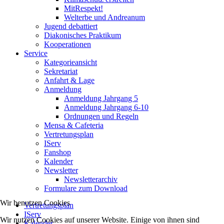
MitRespekt!
Welterbe und Andreanum
Jugend debattiert
Diakonisches Praktikum
Kooperationen
Service
Kategorieansicht
Sekretariat
Anfahrt & Lage
Anmeldung
Anmeldung Jahrgang 5
Anmeldung Jahrgang 6-10
Ordnungen und Regeln
Mensa & Cafeteria
Vertretungsplan
IServ
Fanshop
Kalender
Newsletter
Newsletterarchiv
Formulare zum Download
Wir benutzen Cookies
Vertretungsplan
IServ
Wir nutzen Cookies auf unserer Website. Einige von ihnen sind
Kalender