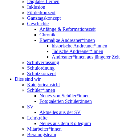
Digitales Lernen
Inklusion
Förderkonzept
Ganztagskonzept
Geschichte
Anfänge & Reformationszeit
Chronik
Ehemalige Andreaner*innen
historische Andreaner*innen
Jüdische Andreaner*innen
Andreaner*innen aus jüngerer Zeit
Schulverfassung
Schulordnung
Schutzkonzept
Dies sind wir
Kategorieansicht
Schüler*innen
Neues von Schüler*innen
Fotogalerien Schüler:innen
SV
Aktuelles aus der SV
Lehrkräfte
Neues aus dem Kollegium
Mitarbeiter*innen
Beratungsteam