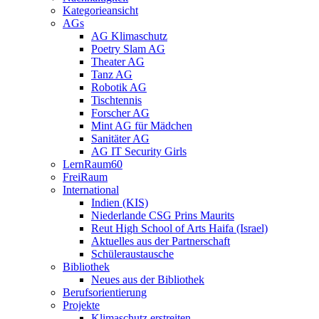
Kategorieansicht
AGs
AG Klimaschutz
Poetry Slam AG
Theater AG
Tanz AG
Robotik AG
Tischtennis
Forscher AG
Mint AG für Mädchen
Sanitäter AG
AG IT Security Girls
LernRaum60
FreiRaum
International
Indien (KIS)
Niederlande CSG Prins Maurits
Reut High School of Arts Haifa (Israel)
Aktuelles aus der Partnerschaft
Schüleraustausche
Bibliothek
Neues aus der Bibliothek
Berufsorientierung
Projekte
Klimaschutz erstreiten