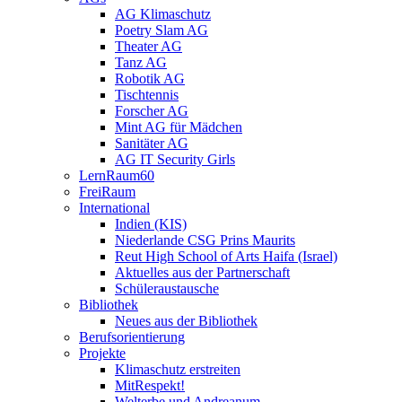
AG Klimaschutz
Poetry Slam AG
Theater AG
Tanz AG
Robotik AG
Tischtennis
Forscher AG
Mint AG für Mädchen
Sanitäter AG
AG IT Security Girls
LernRaum60
FreiRaum
International
Indien (KIS)
Niederlande CSG Prins Maurits
Reut High School of Arts Haifa (Israel)
Aktuelles aus der Partnerschaft
Schüleraustausche
Bibliothek
Neues aus der Bibliothek
Berufsorientierung
Projekte
Klimaschutz erstreiten
MitRespekt!
Welterbe und Andreanum