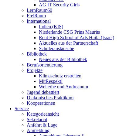
AG IT Security Girls
LernRaum60
FreiRaum
International
Indien (KIS)
Niederlande CSG Prins Maurits
Reut High School of Arts Haifa (Israel)
Aktuelles aus der Partnerschaft
Schüleraustausche
Bibliothek
Neues aus der Bibliothek
Berufsorientierung
Projekte
Klimaschutz erstreiten
MitRespekt!
Welterbe und Andreanum
Jugend debattiert
Diakonisches Praktikum
Kooperationen
Service
Kategorieansicht
Sekretariat
Anfahrt & Lage
Anmeldung
Anmeldung Jahrgang 5