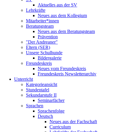
Aktuelles aus der SV
Lehrkräfte
Neues aus dem Kollegium
Mitarbeiter*innen
Beratungsteam
Neues aus dem Beratungsteam
Prävention
"Der Andreaner"
Eltern (SER)
Unsere Schulhunde
Bildergalerie
Freundeskreis
Neues vom Freundeskreis
Freundeskreis Newsletterarchiv
Unterricht
Kategorieansicht
Stundentafel
Sekundarstufe II
Seminarfächer
Sprachen
Sprachenfolge
Deutsch
Neues aus der Fachschaft
Curriculum