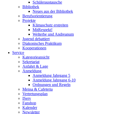
Schüleraustausche
Bibliothek
Neues aus der Bibliothek
Berufsorientierung
Projekte
Klimaschutz erstreiten
MitRespekt!
Welterbe und Andreanum
Jugend debattiert
Diakonisches Praktikum
Kooperationen
Service
Kategorieansicht
Sekretariat
Anfahrt & Lage
Anmeldung
Anmeldung Jahrgang 5
Anmeldung Jahrgang 6-10
Ordnungen und Regeln
Mensa & Cafeteria
Vertretungsplan
IServ
Fanshop
Kalender
Newsletter