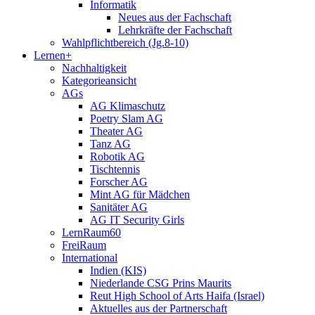
Informatik
Neues aus der Fachschaft
Lehrkräfte der Fachschaft
Wahlpflichtbereich (Jg.8-10)
Lernen+
Nachhaltigkeit
Kategorieansicht
AGs
AG Klimaschutz
Poetry Slam AG
Theater AG
Tanz AG
Robotik AG
Tischtennis
Forscher AG
Mint AG für Mädchen
Sanitäter AG
AG IT Security Girls
LernRaum60
FreiRaum
International
Indien (KIS)
Niederlande CSG Prins Maurits
Reut High School of Arts Haifa (Israel)
Aktuelles aus der Partnerschaft