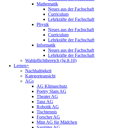
Mathematik
Neues aus der Fachschaft
Curriculum
Lehrkräfte der Fachschaft
Physik
Neues aus der Fachschaft
Curriculum
Lehrkräfte der Fachschaft
Informatik
Neues aus der Fachschaft
Lehrkräfte der Fachschaft
Wahlpflichtbereich (Jg.8-10)
Lernen+
Nachhaltigkeit
Kategorieansicht
AGs
AG Klimaschutz
Poetry Slam AG
Theater AG
Tanz AG
Robotik AG
Tischtennis
Forscher AG
Mint AG für Mädchen
Sanitäter AG