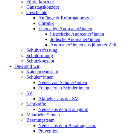
Förderkonzept
Ganztagskonzept
Geschichte
Anfänge & Reformationszeit
Chronik
Ehemalige Andreaner*innen
historische Andreaner*innen
Jüdische Andreaner*innen
Andreaner*innen aus jüngerer Zeit
Schulverfassung
Schulordnung
Schutzkonzept
Dies sind wir
Kategorieansicht
Schüler*innen
Neues von Schüler*innen
Fotogalerien Schüler:innen
SV
Aktuelles aus der SV
Lehrkräfte
Neues aus dem Kollegium
Mitarbeiter*innen
Beratungsteam
Neues aus dem Beratungsteam
Prävention