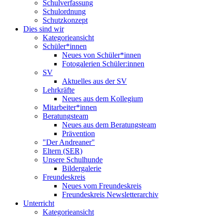
Schulverfassung
Schulordnung
Schutzkonzept
Dies sind wir
Kategorieansicht
Schüler*innen
Neues von Schüler*innen
Fotogalerien Schüler:innen
SV
Aktuelles aus der SV
Lehrkräfte
Neues aus dem Kollegium
Mitarbeiter*innen
Beratungsteam
Neues aus dem Beratungsteam
Prävention
"Der Andreaner"
Eltern (SER)
Unsere Schulhunde
Bildergalerie
Freundeskreis
Neues vom Freundeskreis
Freundeskreis Newsletterarchiv
Unterricht
Kategorieansicht