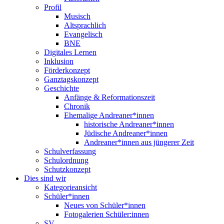
Profil
Musisch
Altsprachlich
Evangelisch
BNE
Digitales Lernen
Inklusion
Förderkonzept
Ganztagskonzept
Geschichte
Anfänge & Reformationszeit
Chronik
Ehemalige Andreaner*innen
historische Andreaner*innen
Jüdische Andreaner*innen
Andreaner*innen aus jüngerer Zeit
Schulverfassung
Schulordnung
Schutzkonzept
Dies sind wir
Kategorieansicht
Schüler*innen
Neues von Schüler*innen
Fotogalerien Schüler:innen
SV