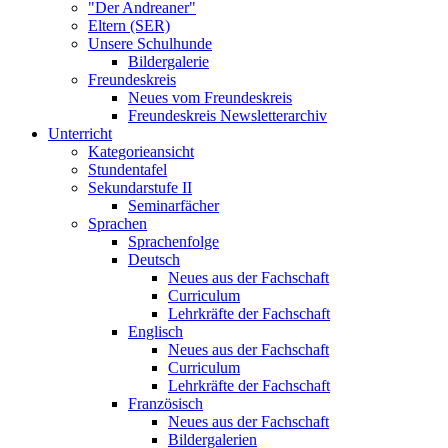
"Der Andreaner"
Eltern (SER)
Unsere Schulhunde
Bildergalerie
Freundeskreis
Neues vom Freundeskreis
Freundeskreis Newsletterarchiv
Unterricht
Kategorieansicht
Stundentafel
Sekundarstufe II
Seminarfächer
Sprachen
Sprachenfolge
Deutsch
Neues aus der Fachschaft
Curriculum
Lehrkräfte der Fachschaft
Englisch
Neues aus der Fachschaft
Curriculum
Lehrkräfte der Fachschaft
Französisch
Neues aus der Fachschaft
Bildergalerien