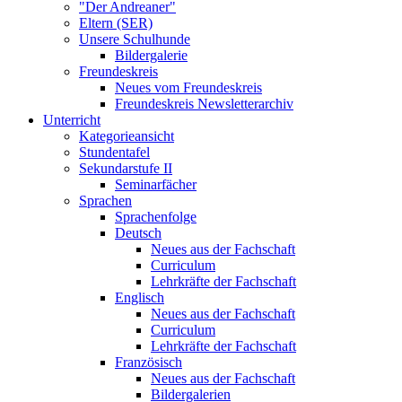
"Der Andreaner"
Eltern (SER)
Unsere Schulhunde
Bildergalerie
Freundeskreis
Neues vom Freundeskreis
Freundeskreis Newsletterarchiv
Unterricht
Kategorieansicht
Stundentafel
Sekundarstufe II
Seminarfächer
Sprachen
Sprachenfolge
Deutsch
Neues aus der Fachschaft
Curriculum
Lehrkräfte der Fachschaft
Englisch
Neues aus der Fachschaft
Curriculum
Lehrkräfte der Fachschaft
Französisch
Neues aus der Fachschaft
Bildergalerien