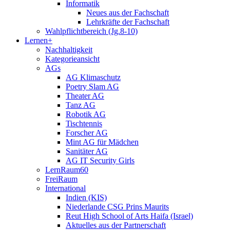
Informatik
Neues aus der Fachschaft
Lehrkräfte der Fachschaft
Wahlpflichtbereich (Jg.8-10)
Lernen+
Nachhaltigkeit
Kategorieansicht
AGs
AG Klimaschutz
Poetry Slam AG
Theater AG
Tanz AG
Robotik AG
Tischtennis
Forscher AG
Mint AG für Mädchen
Sanitäter AG
AG IT Security Girls
LernRaum60
FreiRaum
International
Indien (KIS)
Niederlande CSG Prins Maurits
Reut High School of Arts Haifa (Israel)
Aktuelles aus der Partnerschaft