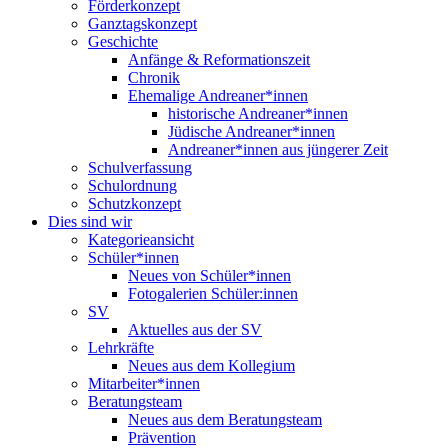
Förderkonzept
Ganztagskonzept
Geschichte
Anfänge & Reformationszeit
Chronik
Ehemalige Andreaner*innen
historische Andreaner*innen
Jüdische Andreaner*innen
Andreaner*innen aus jüngerer Zeit
Schulverfassung
Schulordnung
Schutzkonzept
Dies sind wir
Kategorieansicht
Schüler*innen
Neues von Schüler*innen
Fotogalerien Schüler:innen
SV
Aktuelles aus der SV
Lehrkräfte
Neues aus dem Kollegium
Mitarbeiter*innen
Beratungsteam
Neues aus dem Beratungsteam
Prävention