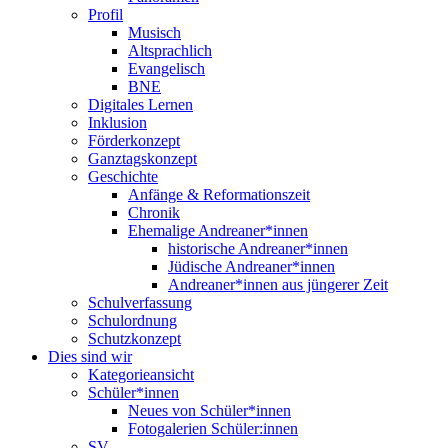
Profil
Musisch
Altsprachlich
Evangelisch
BNE
Digitales Lernen
Inklusion
Förderkonzept
Ganztagskonzept
Geschichte
Anfänge & Reformationszeit
Chronik
Ehemalige Andreaner*innen
historische Andreaner*innen
Jüdische Andreaner*innen
Andreaner*innen aus jüngerer Zeit
Schulverfassung
Schulordnung
Schutzkonzept
Dies sind wir
Kategorieansicht
Schüler*innen
Neues von Schüler*innen
Fotogalerien Schüler:innen
SV