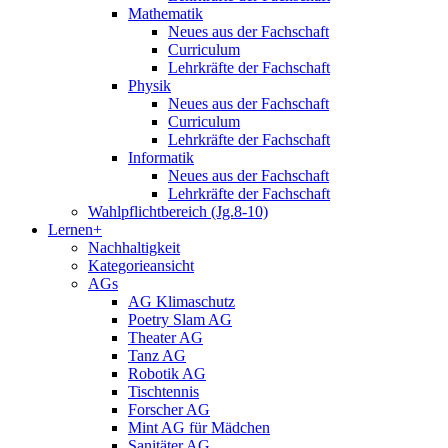
Mathematik
Neues aus der Fachschaft
Curriculum
Lehrkräfte der Fachschaft
Physik
Neues aus der Fachschaft
Curriculum
Lehrkräfte der Fachschaft
Informatik
Neues aus der Fachschaft
Lehrkräfte der Fachschaft
Wahlpflichtbereich (Jg.8-10)
Lernen+
Nachhaltigkeit
Kategorieansicht
AGs
AG Klimaschutz
Poetry Slam AG
Theater AG
Tanz AG
Robotik AG
Tischtennis
Forscher AG
Mint AG für Mädchen
Sanitäter AG