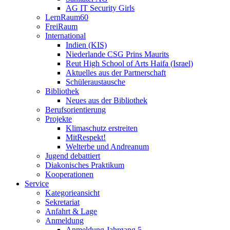
AG IT Security Girls
LernRaum60
FreiRaum
International
Indien (KIS)
Niederlande CSG Prins Maurits
Reut High School of Arts Haifa (Israel)
Aktuelles aus der Partnerschaft
Schüleraustausche
Bibliothek
Neues aus der Bibliothek
Berufsorientierung
Projekte
Klimaschutz erstreiten
MitRespekt!
Welterbe und Andreanum
Jugend debattiert
Diakonisches Praktikum
Kooperationen
Service
Kategorieansicht
Sekretariat
Anfahrt & Lage
Anmeldung
Anmeldung Jahrgang 5