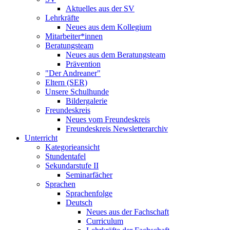
Aktuelles aus der SV
Lehrkräfte
Neues aus dem Kollegium
Mitarbeiter*innen
Beratungsteam
Neues aus dem Beratungsteam
Prävention
"Der Andreaner"
Eltern (SER)
Unsere Schulhunde
Bildergalerie
Freundeskreis
Neues vom Freundeskreis
Freundeskreis Newsletterarchiv
Unterricht
Kategorieansicht
Stundentafel
Sekundarstufe II
Seminarfächer
Sprachen
Sprachenfolge
Deutsch
Neues aus der Fachschaft
Curriculum