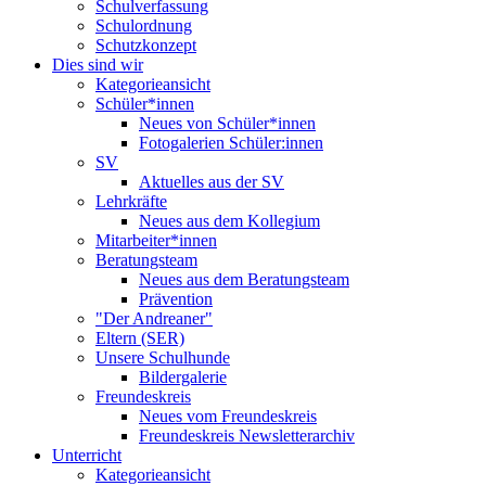
Schulverfassung
Schulordnung
Schutzkonzept
Dies sind wir
Kategorieansicht
Schüler*innen
Neues von Schüler*innen
Fotogalerien Schüler:innen
SV
Aktuelles aus der SV
Lehrkräfte
Neues aus dem Kollegium
Mitarbeiter*innen
Beratungsteam
Neues aus dem Beratungsteam
Prävention
"Der Andreaner"
Eltern (SER)
Unsere Schulhunde
Bildergalerie
Freundeskreis
Neues vom Freundeskreis
Freundeskreis Newsletterarchiv
Unterricht
Kategorieansicht