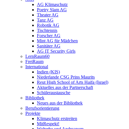
AG Klimaschutz
Poetry Slam AG
Theater AG
Tanz AG
Robotik AG
Tischtennis
Forscher AG
Mint AG für Mädchen
Sanitäter AG
AG IT Security Girls
LernRaum60
FreiRaum
International
Indien (KIS)
Niederlande CSG Prins Maurits
Reut High School of Arts Haifa (Israel)
Aktuelles aus der Partnerschaft
Schüleraustausche
Bibliothek
Neues aus der Bibliothek
Berufsorientierung
Projekte
Klimaschutz erstreiten
MitRespekt!
Welterbe und Andreanum