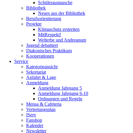
Schüleraustausche
Bibliothek
Neues aus der Bibliothek
Berufsorientierung
Projekte
Klimaschutz erstreiten
MitRespekt!
Welterbe und Andreanum
Jugend debattiert
Diakonisches Praktikum
Kooperationen
Service
Kategorieansicht
Sekretariat
Anfahrt & Lage
Anmeldung
Anmeldung Jahrgang 5
Anmeldung Jahrgang 6-10
Ordnungen und Regeln
Mensa & Cafeteria
Vertretungsplan
IServ
Fanshop
Kalender
Newsletter