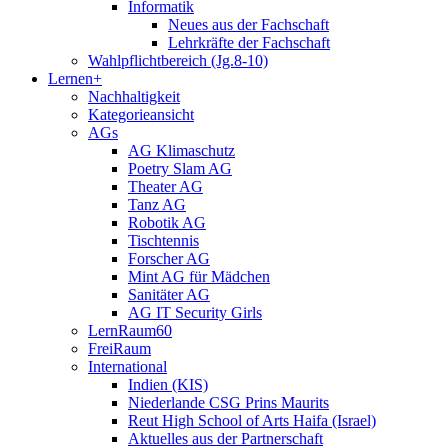
Informatik
Neues aus der Fachschaft
Lehrkräfte der Fachschaft
Wahlpflichtbereich (Jg.8-10)
Lernen+
Nachhaltigkeit
Kategorieansicht
AGs
AG Klimaschutz
Poetry Slam AG
Theater AG
Tanz AG
Robotik AG
Tischtennis
Forscher AG
Mint AG für Mädchen
Sanitäter AG
AG IT Security Girls
LernRaum60
FreiRaum
International
Indien (KIS)
Niederlande CSG Prins Maurits
Reut High School of Arts Haifa (Israel)
Aktuelles aus der Partnerschaft