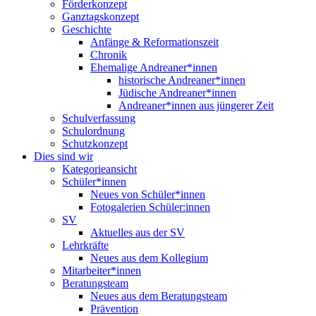
Förderkonzept
Ganztagskonzept
Geschichte
Anfänge & Reformationszeit
Chronik
Ehemalige Andreaner*innen
historische Andreaner*innen
Jüdische Andreaner*innen
Andreaner*innen aus jüngerer Zeit
Schulverfassung
Schulordnung
Schutzkonzept
Dies sind wir
Kategorieansicht
Schüler*innen
Neues von Schüler*innen
Fotogalerien Schüler:innen
SV
Aktuelles aus der SV
Lehrkräfte
Neues aus dem Kollegium
Mitarbeiter*innen
Beratungsteam
Neues aus dem Beratungsteam
Prävention