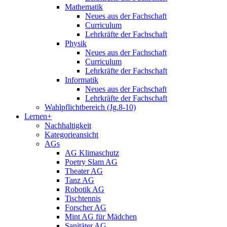
Mathematik
Neues aus der Fachschaft
Curriculum
Lehrkräfte der Fachschaft
Physik
Neues aus der Fachschaft
Curriculum
Lehrkräfte der Fachschaft
Informatik
Neues aus der Fachschaft
Lehrkräfte der Fachschaft
Wahlpflichtbereich (Jg.8-10)
Lernen+
Nachhaltigkeit
Kategorieansicht
AGs
AG Klimaschutz
Poetry Slam AG
Theater AG
Tanz AG
Robotik AG
Tischtennis
Forscher AG
Mint AG für Mädchen
Sanitäter AG