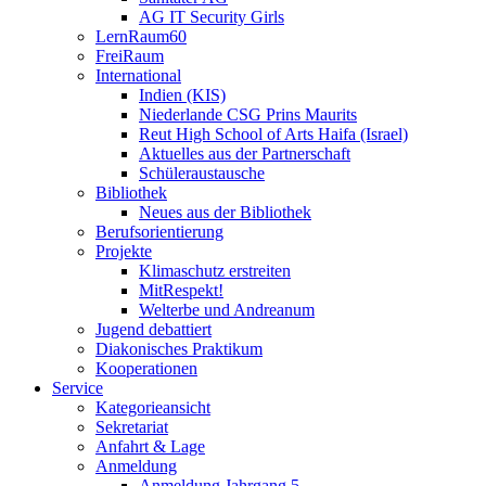
AG IT Security Girls
LernRaum60
FreiRaum
International
Indien (KIS)
Niederlande CSG Prins Maurits
Reut High School of Arts Haifa (Israel)
Aktuelles aus der Partnerschaft
Schüleraustausche
Bibliothek
Neues aus der Bibliothek
Berufsorientierung
Projekte
Klimaschutz erstreiten
MitRespekt!
Welterbe und Andreanum
Jugend debattiert
Diakonisches Praktikum
Kooperationen
Service
Kategorieansicht
Sekretariat
Anfahrt & Lage
Anmeldung
Anmeldung Jahrgang 5