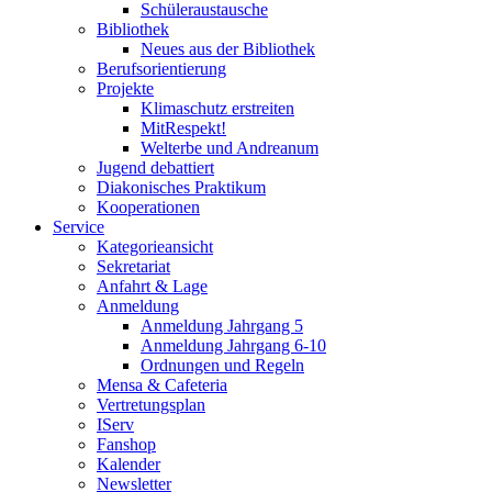
Schüleraustausche
Bibliothek
Neues aus der Bibliothek
Berufsorientierung
Projekte
Klimaschutz erstreiten
MitRespekt!
Welterbe und Andreanum
Jugend debattiert
Diakonisches Praktikum
Kooperationen
Service
Kategorieansicht
Sekretariat
Anfahrt & Lage
Anmeldung
Anmeldung Jahrgang 5
Anmeldung Jahrgang 6-10
Ordnungen und Regeln
Mensa & Cafeteria
Vertretungsplan
IServ
Fanshop
Kalender
Newsletter