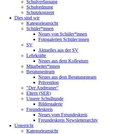
Schulverfassung
Schulordnung
Schutzkonzept
Dies sind wir
Kategorieansicht
Schüler*innen
Neues von Schüler*innen
Fotogalerien Schüler:innen
SV
Aktuelles aus der SV
Lehrkräfte
Neues aus dem Kollegium
Mitarbeiter*innen
Beratungsteam
Neues aus dem Beratungsteam
Prävention
"Der Andreaner"
Eltern (SER)
Unsere Schulhunde
Bildergalerie
Freundeskreis
Neues vom Freundeskreis
Freundeskreis Newsletterarchiv
Unterricht
Kategorieansicht