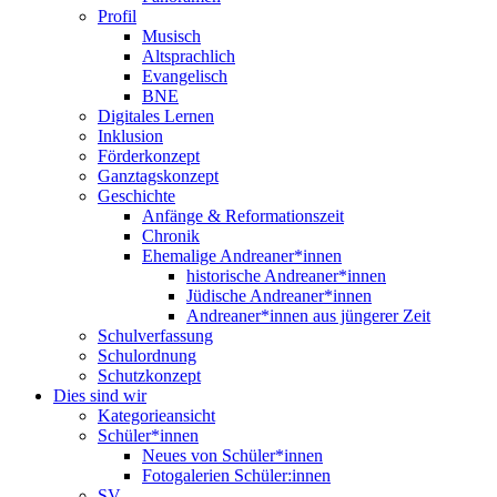
Profil
Musisch
Altsprachlich
Evangelisch
BNE
Digitales Lernen
Inklusion
Förderkonzept
Ganztagskonzept
Geschichte
Anfänge & Reformationszeit
Chronik
Ehemalige Andreaner*innen
historische Andreaner*innen
Jüdische Andreaner*innen
Andreaner*innen aus jüngerer Zeit
Schulverfassung
Schulordnung
Schutzkonzept
Dies sind wir
Kategorieansicht
Schüler*innen
Neues von Schüler*innen
Fotogalerien Schüler:innen
SV