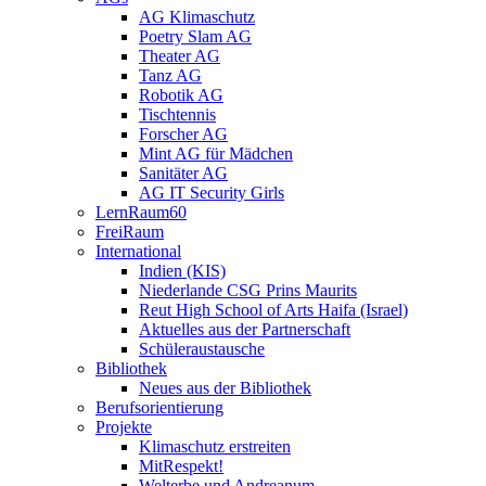
AG Klimaschutz
Poetry Slam AG
Theater AG
Tanz AG
Robotik AG
Tischtennis
Forscher AG
Mint AG für Mädchen
Sanitäter AG
AG IT Security Girls
LernRaum60
FreiRaum
International
Indien (KIS)
Niederlande CSG Prins Maurits
Reut High School of Arts Haifa (Israel)
Aktuelles aus der Partnerschaft
Schüleraustausche
Bibliothek
Neues aus der Bibliothek
Berufsorientierung
Projekte
Klimaschutz erstreiten
MitRespekt!
Welterbe und Andreanum