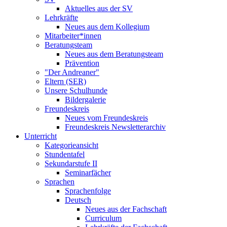
Aktuelles aus der SV
Lehrkräfte
Neues aus dem Kollegium
Mitarbeiter*innen
Beratungsteam
Neues aus dem Beratungsteam
Prävention
"Der Andreaner"
Eltern (SER)
Unsere Schulhunde
Bildergalerie
Freundeskreis
Neues vom Freundeskreis
Freundeskreis Newsletterarchiv
Unterricht
Kategorieansicht
Stundentafel
Sekundarstufe II
Seminarfächer
Sprachen
Sprachenfolge
Deutsch
Neues aus der Fachschaft
Curriculum