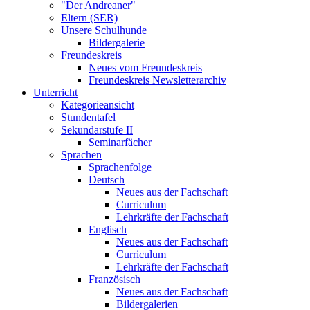
"Der Andreaner"
Eltern (SER)
Unsere Schulhunde
Bildergalerie
Freundeskreis
Neues vom Freundeskreis
Freundeskreis Newsletterarchiv
Unterricht
Kategorieansicht
Stundentafel
Sekundarstufe II
Seminarfächer
Sprachen
Sprachenfolge
Deutsch
Neues aus der Fachschaft
Curriculum
Lehrkräfte der Fachschaft
Englisch
Neues aus der Fachschaft
Curriculum
Lehrkräfte der Fachschaft
Französisch
Neues aus der Fachschaft
Bildergalerien