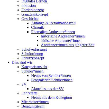
Digitales Lernen
Inklusion
Förderkonzept
Ganztagskonzept
Geschichte
Anfänge & Reformationszeit
Chronik
Ehemalige Andreaner*innen
historische Andreaner*innen
Jüdische Andreaner*innen
Andreaner*innen aus jüngerer Zeit
Schulverfassung
Schulordnung
Schutzkonzept
Dies sind wir
Kategorieansicht
Schüler*innen
Neues von Schüler*innen
Fotogalerien Schüler:innen
SV
Aktuelles aus der SV
Lehrkräfte
Neues aus dem Kollegium
Mitarbeiter*innen
Beratungsteam