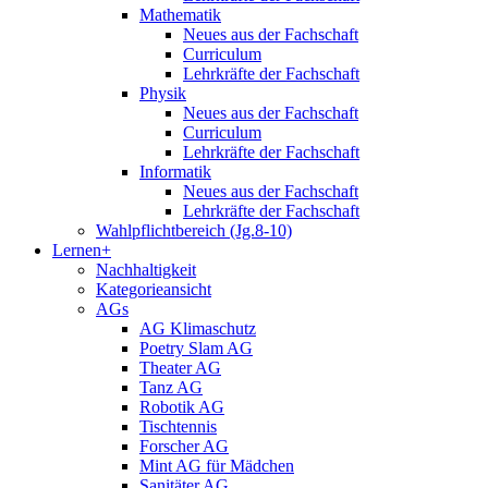
Mathematik
Neues aus der Fachschaft
Curriculum
Lehrkräfte der Fachschaft
Physik
Neues aus der Fachschaft
Curriculum
Lehrkräfte der Fachschaft
Informatik
Neues aus der Fachschaft
Lehrkräfte der Fachschaft
Wahlpflichtbereich (Jg.8-10)
Lernen+
Nachhaltigkeit
Kategorieansicht
AGs
AG Klimaschutz
Poetry Slam AG
Theater AG
Tanz AG
Robotik AG
Tischtennis
Forscher AG
Mint AG für Mädchen
Sanitäter AG