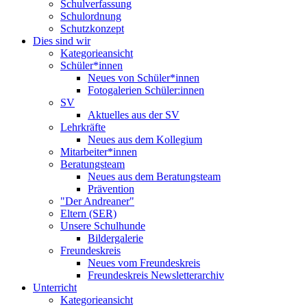
Schulverfassung
Schulordnung
Schutzkonzept
Dies sind wir
Kategorieansicht
Schüler*innen
Neues von Schüler*innen
Fotogalerien Schüler:innen
SV
Aktuelles aus der SV
Lehrkräfte
Neues aus dem Kollegium
Mitarbeiter*innen
Beratungsteam
Neues aus dem Beratungsteam
Prävention
"Der Andreaner"
Eltern (SER)
Unsere Schulhunde
Bildergalerie
Freundeskreis
Neues vom Freundeskreis
Freundeskreis Newsletterarchiv
Unterricht
Kategorieansicht