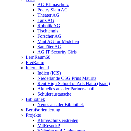
AG Klimaschutz
Poetry Slam AG
Theater AG
Tanz AG
Robotik AG
Tischtennis
Forscher AG
Mint AG für Mädchen
Sanitäter AG
AG IT Security Girls
LernRaum60
FreiRaum
International
Indien (KIS)
Niederlande CSG Prins Maurits
Reut High School of Arts Haifa (Israel)
Aktuelles aus der Partnerschaft
Schüleraustausche
Bibliothek
Neues aus der Bibliothek
Berufsorientierung
Projekte
Klimaschutz erstreiten
MitRespekt!
Welterbe und Andreanum