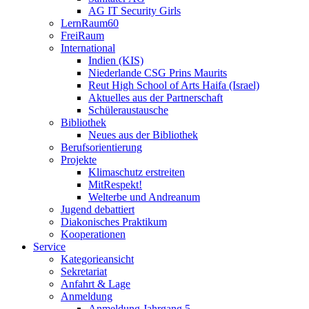
AG IT Security Girls
LernRaum60
FreiRaum
International
Indien (KIS)
Niederlande CSG Prins Maurits
Reut High School of Arts Haifa (Israel)
Aktuelles aus der Partnerschaft
Schüleraustausche
Bibliothek
Neues aus der Bibliothek
Berufsorientierung
Projekte
Klimaschutz erstreiten
MitRespekt!
Welterbe und Andreanum
Jugend debattiert
Diakonisches Praktikum
Kooperationen
Service
Kategorieansicht
Sekretariat
Anfahrt & Lage
Anmeldung
Anmeldung Jahrgang 5