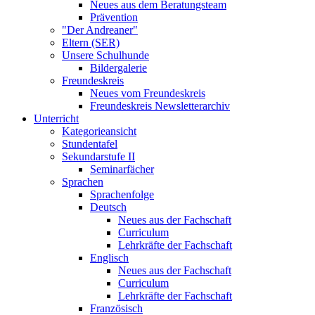
Neues aus dem Beratungsteam
Prävention
"Der Andreaner"
Eltern (SER)
Unsere Schulhunde
Bildergalerie
Freundeskreis
Neues vom Freundeskreis
Freundeskreis Newsletterarchiv
Unterricht
Kategorieansicht
Stundentafel
Sekundarstufe II
Seminarfächer
Sprachen
Sprachenfolge
Deutsch
Neues aus der Fachschaft
Curriculum
Lehrkräfte der Fachschaft
Englisch
Neues aus der Fachschaft
Curriculum
Lehrkräfte der Fachschaft
Französisch