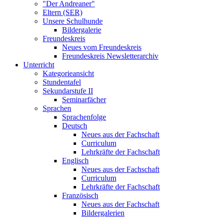
"Der Andreaner"
Eltern (SER)
Unsere Schulhunde
Bildergalerie
Freundeskreis
Neues vom Freundeskreis
Freundeskreis Newsletterarchiv
Unterricht
Kategorieansicht
Stundentafel
Sekundarstufe II
Seminarfächer
Sprachen
Sprachenfolge
Deutsch
Neues aus der Fachschaft
Curriculum
Lehrkräfte der Fachschaft
Englisch
Neues aus der Fachschaft
Curriculum
Lehrkräfte der Fachschaft
Französisch
Neues aus der Fachschaft
Bildergalerien