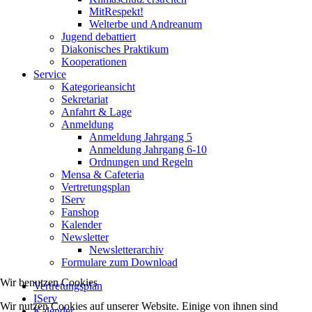
MitRespekt!
Welterbe und Andreanum
Jugend debattiert
Diakonisches Praktikum
Kooperationen
Service
Kategorieansicht
Sekretariat
Anfahrt & Lage
Anmeldung
Anmeldung Jahrgang 5
Anmeldung Jahrgang 6-10
Ordnungen und Regeln
Mensa & Cafeteria
Vertretungsplan
IServ
Fanshop
Kalender
Newsletter
Newsletterarchiv
Formulare zum Download
Wir benutzen Cookies
Vertretungsplan
IServ
Wir nutzen Cookies auf unserer Website. Einige von ihnen sind
Kalender