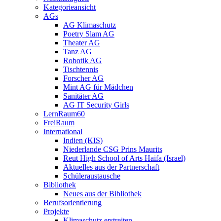
Kategorieansicht
AGs
AG Klimaschutz
Poetry Slam AG
Theater AG
Tanz AG
Robotik AG
Tischtennis
Forscher AG
Mint AG für Mädchen
Sanitäter AG
AG IT Security Girls
LernRaum60
FreiRaum
International
Indien (KIS)
Niederlande CSG Prins Maurits
Reut High School of Arts Haifa (Israel)
Aktuelles aus der Partnerschaft
Schüleraustausche
Bibliothek
Neues aus der Bibliothek
Berufsorientierung
Projekte
Klimaschutz erstreiten