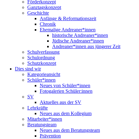
Förderkonzept
Ganztagskonzept
Geschichte
Anfänge & Reformationszeit
Chronik
Ehemalige Andreaner*innen
historische Andreaner*innen
Jüdische Andreaner*innen
Andreaner*innen aus jüngerer Zeit
Schulverfassung
Schulordnung
Schutzkonzept
Dies sind wir
Kategorieansicht
Schüler*innen
Neues von Schüler*innen
Fotogalerien Schüler:innen
SV
Aktuelles aus der SV
Lehrkräfte
Neues aus dem Kollegium
Mitarbeiter*innen
Beratungsteam
Neues aus dem Beratungsteam
Prävention