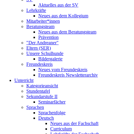
Aktuelles aus der SV
Lehrkräfte
Neues aus dem Kollegium
Mitarbeiter*innen
Beratungsteam
Neues aus dem Beratungsteam
Prävention
"Der Andreaner"
Eltern (SER)
Unsere Schulhunde
Bildergalerie
Freundeskreis
Neues vom Freundeskreis
Freundeskreis Newsletterarchiv
Unterricht
Kategorieansicht
Stundentafel
Sekundarstufe II
Seminarfächer
Sprachen
Sprachenfolge
Deutsch
Neues aus der Fachschaft
Curriculum