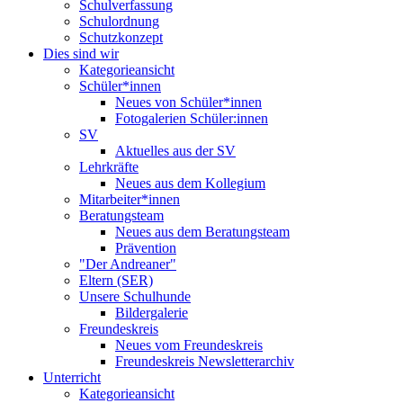
Schulverfassung
Schulordnung
Schutzkonzept
Dies sind wir
Kategorieansicht
Schüler*innen
Neues von Schüler*innen
Fotogalerien Schüler:innen
SV
Aktuelles aus der SV
Lehrkräfte
Neues aus dem Kollegium
Mitarbeiter*innen
Beratungsteam
Neues aus dem Beratungsteam
Prävention
"Der Andreaner"
Eltern (SER)
Unsere Schulhunde
Bildergalerie
Freundeskreis
Neues vom Freundeskreis
Freundeskreis Newsletterarchiv
Unterricht
Kategorieansicht