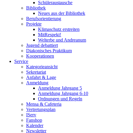
Schüleraustausche
Bibliothek
Neues aus der Bibliothek
Berufsorientierung
Projekte
Klimaschutz erstreiten
MitRespekt!
Welterbe und Andreanum
Jugend debattiert
Diakonisches Praktikum
Kooperationen
Service
Kategorieansicht
Sekretariat
Anfahrt & Lage
Anmeldung
Anmeldung Jahrgang 5
Anmeldung Jahrgang 6-10
Ordnungen und Regeln
Mensa & Cafeteria
Vertretungsplan
IServ
Fanshop
Kalender
Newsletter