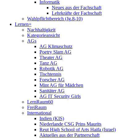
Informatik
Neues aus der Fachschaft
Lehrkräfte der Fachschaft
Wahlpflichtbereich (Jg.8-10)
Lernen+
Nachhaltigkeit
Kategorieansicht
AGs
AG Klimaschutz
Poetry Slam AG
Theater AG
Tanz AG
Robotik AG
Tischtennis
Forscher AG
Mint AG für Mädchen
Sanitäter AG
AG IT Security Girls
LernRaum60
FreiRaum
International
Indien (KIS)
Niederlande CSG Prins Maurits
Reut High School of Arts Haifa (Israel)
Aktuelles aus der Partnerschaft