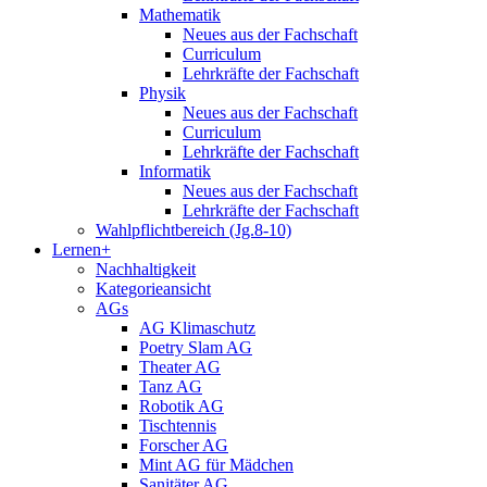
Mathematik
Neues aus der Fachschaft
Curriculum
Lehrkräfte der Fachschaft
Physik
Neues aus der Fachschaft
Curriculum
Lehrkräfte der Fachschaft
Informatik
Neues aus der Fachschaft
Lehrkräfte der Fachschaft
Wahlpflichtbereich (Jg.8-10)
Lernen+
Nachhaltigkeit
Kategorieansicht
AGs
AG Klimaschutz
Poetry Slam AG
Theater AG
Tanz AG
Robotik AG
Tischtennis
Forscher AG
Mint AG für Mädchen
Sanitäter AG