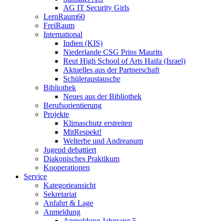
AG IT Security Girls
LernRaum60
FreiRaum
International
Indien (KIS)
Niederlande CSG Prins Maurits
Reut High School of Arts Haifa (Israel)
Aktuelles aus der Partnerschaft
Schüleraustausche
Bibliothek
Neues aus der Bibliothek
Berufsorientierung
Projekte
Klimaschutz erstreiten
MitRespekt!
Welterbe und Andreanum
Jugend debattiert
Diakonisches Praktikum
Kooperationen
Service
Kategorieansicht
Sekretariat
Anfahrt & Lage
Anmeldung
Anmeldung Jahrgang 5