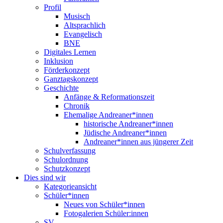
Profil
Musisch
Altsprachlich
Evangelisch
BNE
Digitales Lernen
Inklusion
Förderkonzept
Ganztagskonzept
Geschichte
Anfänge & Reformationszeit
Chronik
Ehemalige Andreaner*innen
historische Andreaner*innen
Jüdische Andreaner*innen
Andreaner*innen aus jüngerer Zeit
Schulverfassung
Schulordnung
Schutzkonzept
Dies sind wir
Kategorieansicht
Schüler*innen
Neues von Schüler*innen
Fotogalerien Schüler:innen
SV