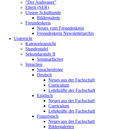
"Der Andreaner"
Eltern (SER)
Unsere Schulhunde
Bildergalerie
Freundeskreis
Neues vom Freundeskreis
Freundeskreis Newsletterarchiv
Unterricht
Kategorieansicht
Stundentafel
Sekundarstufe II
Seminarfächer
Sprachen
Sprachenfolge
Deutsch
Neues aus der Fachschaft
Curriculum
Lehrkräfte der Fachschaft
Englisch
Neues aus der Fachschaft
Curriculum
Lehrkräfte der Fachschaft
Französisch
Neues aus der Fachschaft
Bildergalerien