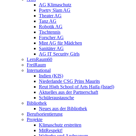
AG Klimaschutz
Poetry Slam AG
Theater AG
Tanz AG
Robotik AG
Tischtennis
Forscher AG
Mint AG für Mädchen
Sanitäter AG
AG IT Security Girls
LernRaum60
FreiRaum
International
Indien (KIS)
Niederlande CSG Prins Maurits
Reut High School of Arts Haifa (Israel)
Aktuelles aus der Partnerschaft
Schüleraustausche
Bibliothek
Neues aus der Bibliothek
Berufsorientierung
Projekte
Klimaschutz erstreiten
MitRespekt!
Welterbe und Andreanum