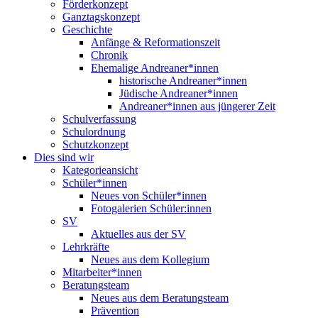
Förderkonzept
Ganztagskonzept
Geschichte
Anfänge & Reformationszeit
Chronik
Ehemalige Andreaner*innen
historische Andreaner*innen
Jüdische Andreaner*innen
Andreaner*innen aus jüngerer Zeit
Schulverfassung
Schulordnung
Schutzkonzept
Dies sind wir
Kategorieansicht
Schüler*innen
Neues von Schüler*innen
Fotogalerien Schüler:innen
SV
Aktuelles aus der SV
Lehrkräfte
Neues aus dem Kollegium
Mitarbeiter*innen
Beratungsteam
Neues aus dem Beratungsteam
Prävention