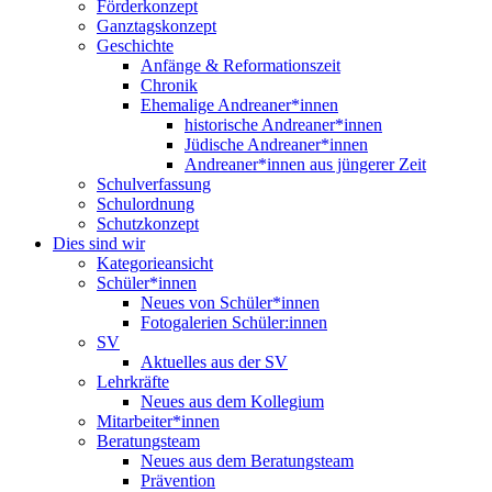
Förderkonzept
Ganztagskonzept
Geschichte
Anfänge & Reformationszeit
Chronik
Ehemalige Andreaner*innen
historische Andreaner*innen
Jüdische Andreaner*innen
Andreaner*innen aus jüngerer Zeit
Schulverfassung
Schulordnung
Schutzkonzept
Dies sind wir
Kategorieansicht
Schüler*innen
Neues von Schüler*innen
Fotogalerien Schüler:innen
SV
Aktuelles aus der SV
Lehrkräfte
Neues aus dem Kollegium
Mitarbeiter*innen
Beratungsteam
Neues aus dem Beratungsteam
Prävention