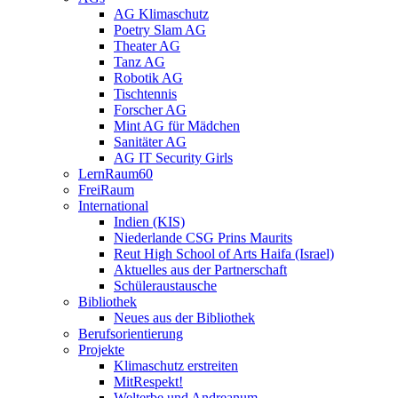
AG Klimaschutz
Poetry Slam AG
Theater AG
Tanz AG
Robotik AG
Tischtennis
Forscher AG
Mint AG für Mädchen
Sanitäter AG
AG IT Security Girls
LernRaum60
FreiRaum
International
Indien (KIS)
Niederlande CSG Prins Maurits
Reut High School of Arts Haifa (Israel)
Aktuelles aus der Partnerschaft
Schüleraustausche
Bibliothek
Neues aus der Bibliothek
Berufsorientierung
Projekte
Klimaschutz erstreiten
MitRespekt!
Welterbe und Andreanum