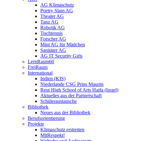
AG Klimaschutz
Poetry Slam AG
Theater AG
Tanz AG
Robotik AG
Tischtennis
Forscher AG
Mint AG für Mädchen
Sanitäter AG
AG IT Security Girls
LernRaum60
FreiRaum
International
Indien (KIS)
Niederlande CSG Prins Maurits
Reut High School of Arts Haifa (Israel)
Aktuelles aus der Partnerschaft
Schüleraustausche
Bibliothek
Neues aus der Bibliothek
Berufsorientierung
Projekte
Klimaschutz erstreiten
MitRespekt!
Welterbe und Andreanum