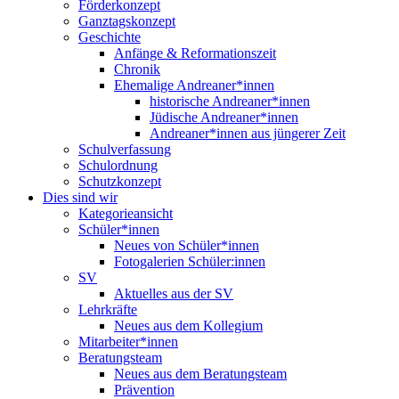
Förderkonzept
Ganztagskonzept
Geschichte
Anfänge & Reformationszeit
Chronik
Ehemalige Andreaner*innen
historische Andreaner*innen
Jüdische Andreaner*innen
Andreaner*innen aus jüngerer Zeit
Schulverfassung
Schulordnung
Schutzkonzept
Dies sind wir
Kategorieansicht
Schüler*innen
Neues von Schüler*innen
Fotogalerien Schüler:innen
SV
Aktuelles aus der SV
Lehrkräfte
Neues aus dem Kollegium
Mitarbeiter*innen
Beratungsteam
Neues aus dem Beratungsteam
Prävention