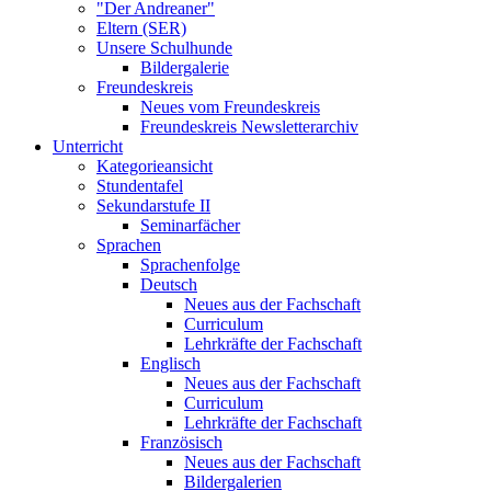
"Der Andreaner"
Eltern (SER)
Unsere Schulhunde
Bildergalerie
Freundeskreis
Neues vom Freundeskreis
Freundeskreis Newsletterarchiv
Unterricht
Kategorieansicht
Stundentafel
Sekundarstufe II
Seminarfächer
Sprachen
Sprachenfolge
Deutsch
Neues aus der Fachschaft
Curriculum
Lehrkräfte der Fachschaft
Englisch
Neues aus der Fachschaft
Curriculum
Lehrkräfte der Fachschaft
Französisch
Neues aus der Fachschaft
Bildergalerien