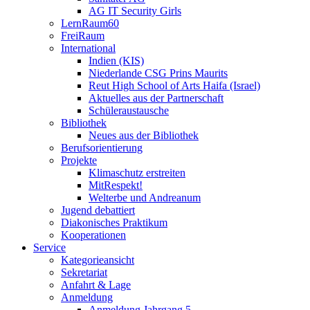
AG IT Security Girls
LernRaum60
FreiRaum
International
Indien (KIS)
Niederlande CSG Prins Maurits
Reut High School of Arts Haifa (Israel)
Aktuelles aus der Partnerschaft
Schüleraustausche
Bibliothek
Neues aus der Bibliothek
Berufsorientierung
Projekte
Klimaschutz erstreiten
MitRespekt!
Welterbe und Andreanum
Jugend debattiert
Diakonisches Praktikum
Kooperationen
Service
Kategorieansicht
Sekretariat
Anfahrt & Lage
Anmeldung
Anmeldung Jahrgang 5