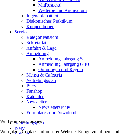
MitRespekt!
Welterbe und Andreanum
Jugend debattiert
Diakonisches Praktikum
Kooperationen
Service
Kategorieansicht
Sekretariat
Anfahrt & Lage
Anmeldung
Anmeldung Jahrgang 5
Anmeldung Jahrgang 6-10
Ordnungen und Regeln
Mensa & Cafeteria
Vertretungsplan
IServ
Fanshop
Kalender
Newsletter
Newsletterarchiv
Formulare zum Download
Wir benutzen Cookies
Vertretungsplan
IServ
Wir nutzen Cookies auf unserer Website. Einige von ihnen sind
Kalender