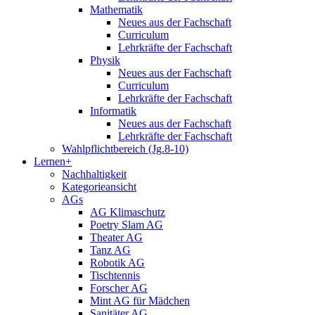
Mathematik
Neues aus der Fachschaft
Curriculum
Lehrkräfte der Fachschaft
Physik
Neues aus der Fachschaft
Curriculum
Lehrkräfte der Fachschaft
Informatik
Neues aus der Fachschaft
Lehrkräfte der Fachschaft
Wahlpflichtbereich (Jg.8-10)
Lernen+
Nachhaltigkeit
Kategorieansicht
AGs
AG Klimaschutz
Poetry Slam AG
Theater AG
Tanz AG
Robotik AG
Tischtennis
Forscher AG
Mint AG für Mädchen
Sanitäter AG