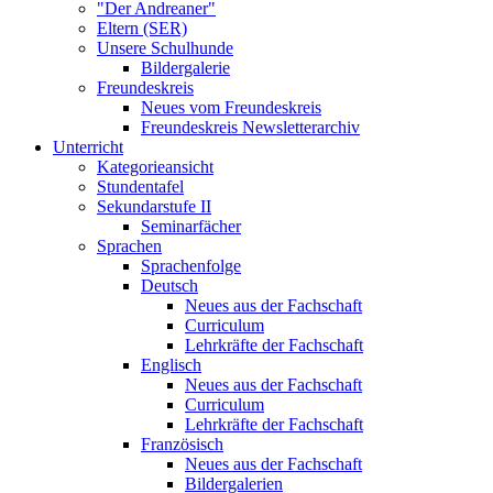
"Der Andreaner"
Eltern (SER)
Unsere Schulhunde
Bildergalerie
Freundeskreis
Neues vom Freundeskreis
Freundeskreis Newsletterarchiv
Unterricht
Kategorieansicht
Stundentafel
Sekundarstufe II
Seminarfächer
Sprachen
Sprachenfolge
Deutsch
Neues aus der Fachschaft
Curriculum
Lehrkräfte der Fachschaft
Englisch
Neues aus der Fachschaft
Curriculum
Lehrkräfte der Fachschaft
Französisch
Neues aus der Fachschaft
Bildergalerien