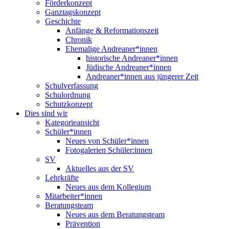
Förderkonzept
Ganztagskonzept
Geschichte
Anfänge & Reformationszeit
Chronik
Ehemalige Andreaner*innen
historische Andreaner*innen
Jüdische Andreaner*innen
Andreaner*innen aus jüngerer Zeit
Schulverfassung
Schulordnung
Schutzkonzept
Dies sind wir
Kategorieansicht
Schüler*innen
Neues von Schüler*innen
Fotogalerien Schüler:innen
SV
Aktuelles aus der SV
Lehrkräfte
Neues aus dem Kollegium
Mitarbeiter*innen
Beratungsteam
Neues aus dem Beratungsteam
Prävention