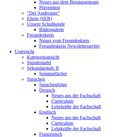
Neues aus dem Beratungsteam
Prävention
"Der Andreaner"
Eltern (SER)
Unsere Schulhunde
Bildergalerie
Freundeskreis
Neues vom Freundeskreis
Freundeskreis Newsletterarchiv
Unterricht
Kategorieansicht
Stundentafel
Sekundarstufe II
Seminarfächer
Sprachen
Sprachenfolge
Deutsch
Neues aus der Fachschaft
Curriculum
Lehrkräfte der Fachschaft
Englisch
Neues aus der Fachschaft
Curriculum
Lehrkräfte der Fachschaft
Französisch