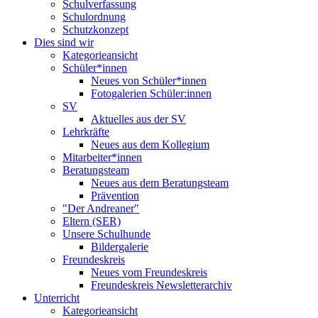
Schulverfassung
Schulordnung
Schutzkonzept
Dies sind wir
Kategorieansicht
Schüler*innen
Neues von Schüler*innen
Fotogalerien Schüler:innen
SV
Aktuelles aus der SV
Lehrkräfte
Neues aus dem Kollegium
Mitarbeiter*innen
Beratungsteam
Neues aus dem Beratungsteam
Prävention
"Der Andreaner"
Eltern (SER)
Unsere Schulhunde
Bildergalerie
Freundeskreis
Neues vom Freundeskreis
Freundeskreis Newsletterarchiv
Unterricht
Kategorieansicht