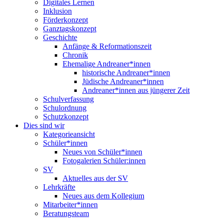
Digitales Lernen
Inklusion
Förderkonzept
Ganztagskonzept
Geschichte
Anfänge & Reformationszeit
Chronik
Ehemalige Andreaner*innen
historische Andreaner*innen
Jüdische Andreaner*innen
Andreaner*innen aus jüngerer Zeit
Schulverfassung
Schulordnung
Schutzkonzept
Dies sind wir
Kategorieansicht
Schüler*innen
Neues von Schüler*innen
Fotogalerien Schüler:innen
SV
Aktuelles aus der SV
Lehrkräfte
Neues aus dem Kollegium
Mitarbeiter*innen
Beratungsteam