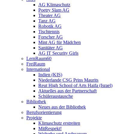
AG Klimaschutz
Poetry Slam AG
Theater AG
Tanz AG
Robotik AG
Tischtennis
Forscher AG
Mint AG für Mädchen
Sanitäter AG
AG IT Security Girls
LernRaum60
FreiRaum
International
Indien (KIS)
Niederlande CSG Prins Maurits
Reut High School of Arts Haifa (Israel)
Aktuelles aus der Partnerschaft
Schüleraustausche
Bibliothek
Neues aus der Bibliothek
Berufsorientierung
Projekte
Klimaschutz erstreiten
MitRespekt!
Welterbe und Andreanum