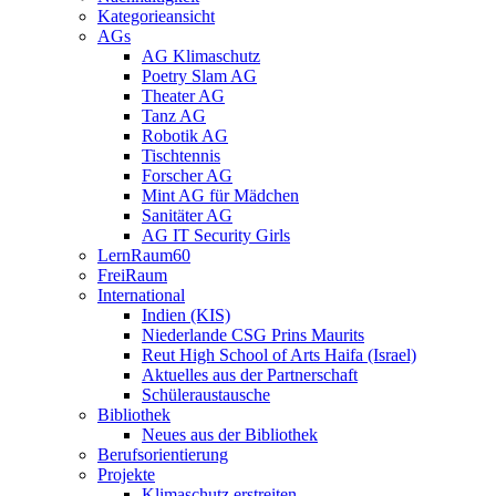
Kategorieansicht
AGs
AG Klimaschutz
Poetry Slam AG
Theater AG
Tanz AG
Robotik AG
Tischtennis
Forscher AG
Mint AG für Mädchen
Sanitäter AG
AG IT Security Girls
LernRaum60
FreiRaum
International
Indien (KIS)
Niederlande CSG Prins Maurits
Reut High School of Arts Haifa (Israel)
Aktuelles aus der Partnerschaft
Schüleraustausche
Bibliothek
Neues aus der Bibliothek
Berufsorientierung
Projekte
Klimaschutz erstreiten