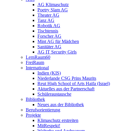
AG Klimaschutz
Poetry Slam AG
Theater AG
Tanz AG
Robotik AG
Tischtennis
Forscher AG
Mint AG für Mädchen
Sanitäter AG
AG IT Security Girls
LernRaum60
FreiRaum
International
Indien (KIS)
Niederlande CSG Prins Maurits
Reut High School of Arts Haifa (Israel)
Aktuelles aus der Partnerschaft
Schüleraustausche
Bibliothek
Neues aus der Bibliothek
Berufsorientierung
Projekte
Klimaschutz erstreiten
MitRespekt!
Welterbe und Andreanum