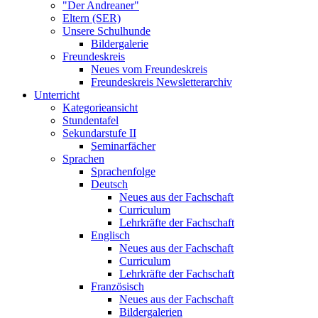
"Der Andreaner"
Eltern (SER)
Unsere Schulhunde
Bildergalerie
Freundeskreis
Neues vom Freundeskreis
Freundeskreis Newsletterarchiv
Unterricht
Kategorieansicht
Stundentafel
Sekundarstufe II
Seminarfächer
Sprachen
Sprachenfolge
Deutsch
Neues aus der Fachschaft
Curriculum
Lehrkräfte der Fachschaft
Englisch
Neues aus der Fachschaft
Curriculum
Lehrkräfte der Fachschaft
Französisch
Neues aus der Fachschaft
Bildergalerien