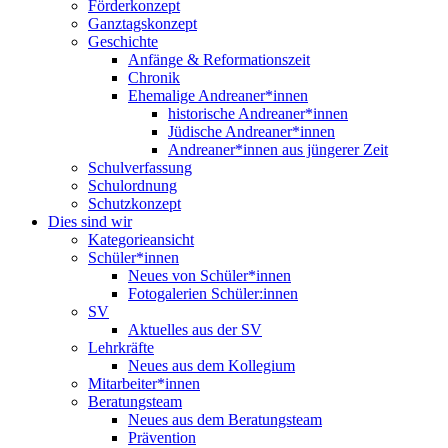
Förderkonzept
Ganztagskonzept
Geschichte
Anfänge & Reformationszeit
Chronik
Ehemalige Andreaner*innen
historische Andreaner*innen
Jüdische Andreaner*innen
Andreaner*innen aus jüngerer Zeit
Schulverfassung
Schulordnung
Schutzkonzept
Dies sind wir
Kategorieansicht
Schüler*innen
Neues von Schüler*innen
Fotogalerien Schüler:innen
SV
Aktuelles aus der SV
Lehrkräfte
Neues aus dem Kollegium
Mitarbeiter*innen
Beratungsteam
Neues aus dem Beratungsteam
Prävention