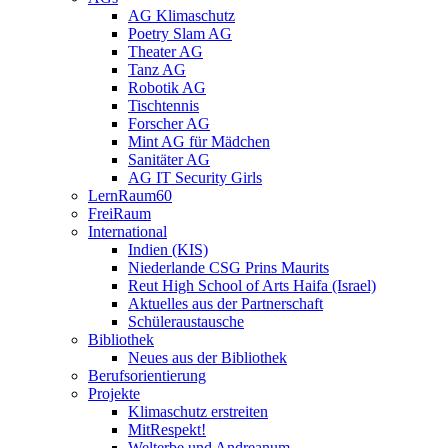
AG Klimaschutz
Poetry Slam AG
Theater AG
Tanz AG
Robotik AG
Tischtennis
Forscher AG
Mint AG für Mädchen
Sanitäter AG
AG IT Security Girls
LernRaum60
FreiRaum
International
Indien (KIS)
Niederlande CSG Prins Maurits
Reut High School of Arts Haifa (Israel)
Aktuelles aus der Partnerschaft
Schüleraustausche
Bibliothek
Neues aus der Bibliothek
Berufsorientierung
Projekte
Klimaschutz erstreiten
MitRespekt!
Welterbe und Andreanum