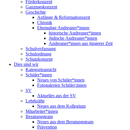
Förderkonzept
Ganztagskonzept
Geschichte
Anfänge & Reformationszeit
Chronik
Ehemalige Andreaner*innen
historische Andreaner*innen
Jüdische Andreaner*innen
Andreaner*innen aus jüngerer Zeit
Schulverfassung
Schulordnung
Schutzkonzept
Dies sind wir
Kategorieansicht
Schüler*innen
Neues von Schüler*innen
Fotogalerien Schüler:innen
SV
Aktuelles aus der SV
Lehrkräfte
Neues aus dem Kollegium
Mitarbeiter*innen
Beratungsteam
Neues aus dem Beratungsteam
Prävention