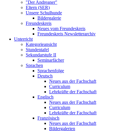
"Der Andreaner"
Eltern (SER)
Unsere Schulhunde
Bildergalerie
Freundeskreis
Neues vom Freundeskreis
Freundeskreis Newsletterarchiv
Unterricht
Kategorieansicht
Stundentafel
Sekundarstufe II
Seminarfächer
Sprachen
Sprachenfolge
Deutsch
Neues aus der Fachschaft
Curriculum
Lehrkräfte der Fachschaft
Englisch
Neues aus der Fachschaft
Curriculum
Lehrkräfte der Fachschaft
Französisch
Neues aus der Fachschaft
Bildergalerien