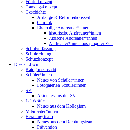
Förderkonzept
Ganztagskonzept
Geschichte
Anfänge & Reformationszeit
Chronik
Ehemalige Andreaner*innen
historische Andreaner*innen
Jüdische Andreaner*innen
Andreaner*innen aus jüngerer Zeit
Schulverfassung
Schulordnung
Schutzkonzept
Dies sind wir
Kategorieansicht
Schüler*innen
Neues von Schüler*innen
Fotogalerien Schüler:innen
SV
Aktuelles aus der SV
Lehrkräfte
Neues aus dem Kollegium
Mitarbeiter*innen
Beratungsteam
Neues aus dem Beratungsteam
Prävention