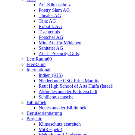
AG Klimaschutz
Poetry Slam AG
Theater AG
Tanz AG
Robotik AG
Tischtennis
Forscher AG
Mint AG für Mädchen
Sanitäter AG
AG IT Security Girls
LernRaum60
FreiRaum
International
Indien (KIS)
Niederlande CSG Prins Maurits
Reut High School of Arts Haifa (Israel)
Aktuelles aus der Partnerschaft
Schüleraustausche
Bibliothek
Neues aus der Bibliothek
Berufsorientierung
Projekte
Klimaschutz erstreiten
MitRespekt!
Welterbe und Andreanum