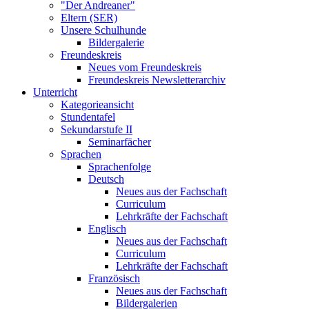
"Der Andreaner"
Eltern (SER)
Unsere Schulhunde
Bildergalerie
Freundeskreis
Neues vom Freundeskreis
Freundeskreis Newsletterarchiv
Unterricht
Kategorieansicht
Stundentafel
Sekundarstufe II
Seminarfächer
Sprachen
Sprachenfolge
Deutsch
Neues aus der Fachschaft
Curriculum
Lehrkräfte der Fachschaft
Englisch
Neues aus der Fachschaft
Curriculum
Lehrkräfte der Fachschaft
Französisch
Neues aus der Fachschaft
Bildergalerien