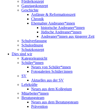
Förderkonzept
Ganztagskonzept
Geschichte
Anfänge & Reformationszeit
Chronik
Ehemalige Andreaner*innen
historische Andreaner*innen
Jüdische Andreaner*innen
Andreaner*innen aus jüngerer Zeit
Schulverfassung
Schulordnung
Schutzkonzept
Dies sind wir
Kategorieansicht
Schüler*innen
Neues von Schüler*innen
Fotogalerien Schüler:innen
SV
Aktuelles aus der SV
Lehrkräfte
Neues aus dem Kollegium
Mitarbeiter*innen
Beratungsteam
Neues aus dem Beratungsteam
Prävention