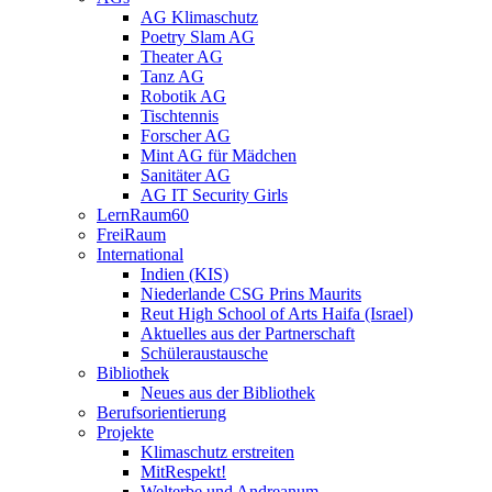
AG Klimaschutz
Poetry Slam AG
Theater AG
Tanz AG
Robotik AG
Tischtennis
Forscher AG
Mint AG für Mädchen
Sanitäter AG
AG IT Security Girls
LernRaum60
FreiRaum
International
Indien (KIS)
Niederlande CSG Prins Maurits
Reut High School of Arts Haifa (Israel)
Aktuelles aus der Partnerschaft
Schüleraustausche
Bibliothek
Neues aus der Bibliothek
Berufsorientierung
Projekte
Klimaschutz erstreiten
MitRespekt!
Welterbe und Andreanum