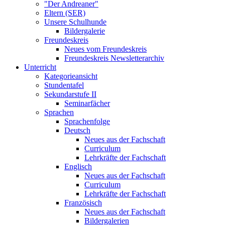
"Der Andreaner"
Eltern (SER)
Unsere Schulhunde
Bildergalerie
Freundeskreis
Neues vom Freundeskreis
Freundeskreis Newsletterarchiv
Unterricht
Kategorieansicht
Stundentafel
Sekundarstufe II
Seminarfächer
Sprachen
Sprachenfolge
Deutsch
Neues aus der Fachschaft
Curriculum
Lehrkräfte der Fachschaft
Englisch
Neues aus der Fachschaft
Curriculum
Lehrkräfte der Fachschaft
Französisch
Neues aus der Fachschaft
Bildergalerien