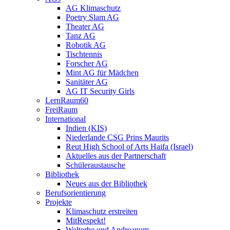
AG Klimaschutz
Poetry Slam AG
Theater AG
Tanz AG
Robotik AG
Tischtennis
Forscher AG
Mint AG für Mädchen
Sanitäter AG
AG IT Security Girls
LernRaum60
FreiRaum
International
Indien (KIS)
Niederlande CSG Prins Maurits
Reut High School of Arts Haifa (Israel)
Aktuelles aus der Partnerschaft
Schüleraustausche
Bibliothek
Neues aus der Bibliothek
Berufsorientierung
Projekte
Klimaschutz erstreiten
MitRespekt!
Welterbe und Andreanum