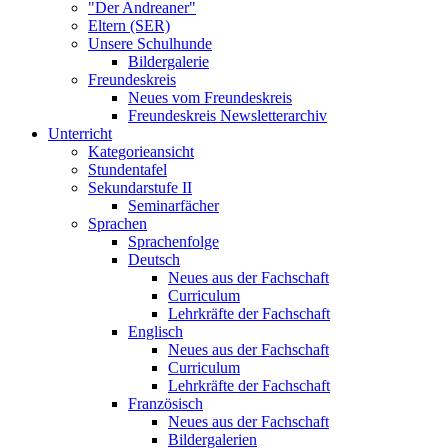
"Der Andreaner"
Eltern (SER)
Unsere Schulhunde
Bildergalerie
Freundeskreis
Neues vom Freundeskreis
Freundeskreis Newsletterarchiv
Unterricht
Kategorieansicht
Stundentafel
Sekundarstufe II
Seminarfächer
Sprachen
Sprachenfolge
Deutsch
Neues aus der Fachschaft
Curriculum
Lehrkräfte der Fachschaft
Englisch
Neues aus der Fachschaft
Curriculum
Lehrkräfte der Fachschaft
Französisch
Neues aus der Fachschaft
Bildergalerien