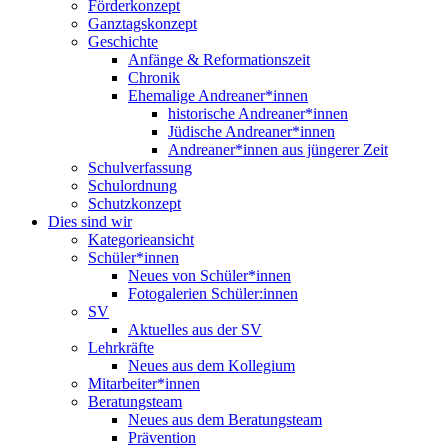
Förderkonzept
Ganztagskonzept
Geschichte
Anfänge & Reformationszeit
Chronik
Ehemalige Andreaner*innen
historische Andreaner*innen
Jüdische Andreaner*innen
Andreaner*innen aus jüngerer Zeit
Schulverfassung
Schulordnung
Schutzkonzept
Dies sind wir
Kategorieansicht
Schüler*innen
Neues von Schüler*innen
Fotogalerien Schüler:innen
SV
Aktuelles aus der SV
Lehrkräfte
Neues aus dem Kollegium
Mitarbeiter*innen
Beratungsteam
Neues aus dem Beratungsteam
Prävention