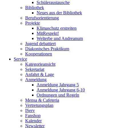
Schüleraustausche
Bibliothek
Neues aus der Bibliothek
Berufsorientierung
Projekte
Klimaschutz erstreiten
MitRespekt!
Welterbe und Andreanum
Jugend debattiert
Diakonisches Praktikum
Kooperationen
Service
Kategorieansicht
Sekretariat
Anfahrt & Lage
Anmeldung
Anmeldung Jahrgang 5
Anmeldung Jahrgang 6-10
Ordnungen und Regeln
Mensa & Cafeteria
Vertretungsplan
IServ
Fanshop
Kalender
Newsletter