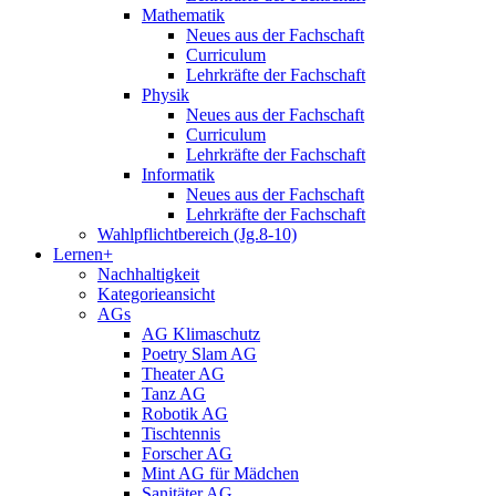
Mathematik
Neues aus der Fachschaft
Curriculum
Lehrkräfte der Fachschaft
Physik
Neues aus der Fachschaft
Curriculum
Lehrkräfte der Fachschaft
Informatik
Neues aus der Fachschaft
Lehrkräfte der Fachschaft
Wahlpflichtbereich (Jg.8-10)
Lernen+
Nachhaltigkeit
Kategorieansicht
AGs
AG Klimaschutz
Poetry Slam AG
Theater AG
Tanz AG
Robotik AG
Tischtennis
Forscher AG
Mint AG für Mädchen
Sanitäter AG