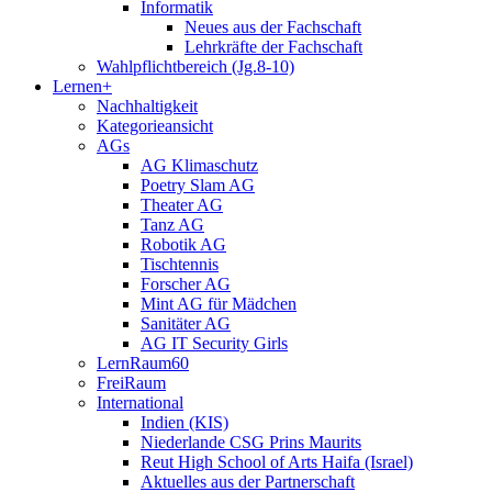
Informatik
Neues aus der Fachschaft
Lehrkräfte der Fachschaft
Wahlpflichtbereich (Jg.8-10)
Lernen+
Nachhaltigkeit
Kategorieansicht
AGs
AG Klimaschutz
Poetry Slam AG
Theater AG
Tanz AG
Robotik AG
Tischtennis
Forscher AG
Mint AG für Mädchen
Sanitäter AG
AG IT Security Girls
LernRaum60
FreiRaum
International
Indien (KIS)
Niederlande CSG Prins Maurits
Reut High School of Arts Haifa (Israel)
Aktuelles aus der Partnerschaft