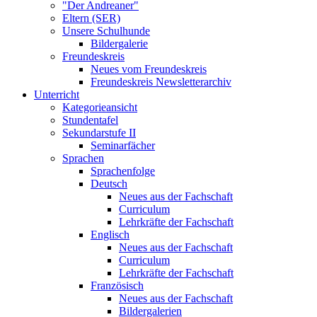
"Der Andreaner"
Eltern (SER)
Unsere Schulhunde
Bildergalerie
Freundeskreis
Neues vom Freundeskreis
Freundeskreis Newsletterarchiv
Unterricht
Kategorieansicht
Stundentafel
Sekundarstufe II
Seminarfächer
Sprachen
Sprachenfolge
Deutsch
Neues aus der Fachschaft
Curriculum
Lehrkräfte der Fachschaft
Englisch
Neues aus der Fachschaft
Curriculum
Lehrkräfte der Fachschaft
Französisch
Neues aus der Fachschaft
Bildergalerien