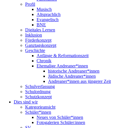
Profil
Musisch
Altsprachlich
Evangelisch
BNE
Digitales Lernen
Inklusion
Förderkonzept
Ganztagskonzept
Geschichte
Anfänge & Reformationszeit
Chronik
Ehemalige Andreaner*innen
historische Andreaner*innen
Jüdische Andreaner*innen
Andreaner*innen aus jüngerer Zeit
Schulverfassung
Schulordnung
Schutzkonzept
Dies sind wir
Kategorieansicht
Schüler*innen
Neues von Schüler*innen
Fotogalerien Schüler:innen
SV