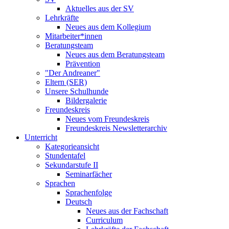
Aktuelles aus der SV
Lehrkräfte
Neues aus dem Kollegium
Mitarbeiter*innen
Beratungsteam
Neues aus dem Beratungsteam
Prävention
"Der Andreaner"
Eltern (SER)
Unsere Schulhunde
Bildergalerie
Freundeskreis
Neues vom Freundeskreis
Freundeskreis Newsletterarchiv
Unterricht
Kategorieansicht
Stundentafel
Sekundarstufe II
Seminarfächer
Sprachen
Sprachenfolge
Deutsch
Neues aus der Fachschaft
Curriculum