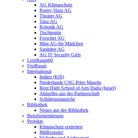
AG Klimaschutz
Poetry Slam AG
Theater AG
Tanz AG
Robotik AG
Tischtennis
Forscher AG
Mint AG für Mädchen
Sanitäter AG
AG IT Security Girls
LernRaum60
FreiRaum
International
Indien (KIS)
Niederlande CSG Prins Maurits
Reut High School of Arts Haifa (Israel)
Aktuelles aus der Partnerschaft
Schüleraustausche
Bibliothek
Neues aus der Bibliothek
Berufsorientierung
Projekte
Klimaschutz erstreiten
MitRespekt!
Welterbe und Andreanum