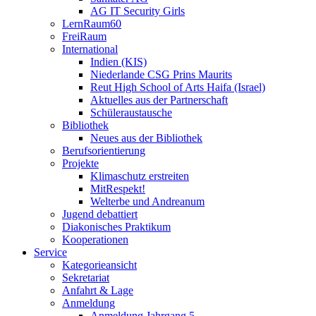
AG IT Security Girls
LernRaum60
FreiRaum
International
Indien (KIS)
Niederlande CSG Prins Maurits
Reut High School of Arts Haifa (Israel)
Aktuelles aus der Partnerschaft
Schüleraustausche
Bibliothek
Neues aus der Bibliothek
Berufsorientierung
Projekte
Klimaschutz erstreiten
MitRespekt!
Welterbe und Andreanum
Jugend debattiert
Diakonisches Praktikum
Kooperationen
Service
Kategorieansicht
Sekretariat
Anfahrt & Lage
Anmeldung
Anmeldung Jahrgang 5