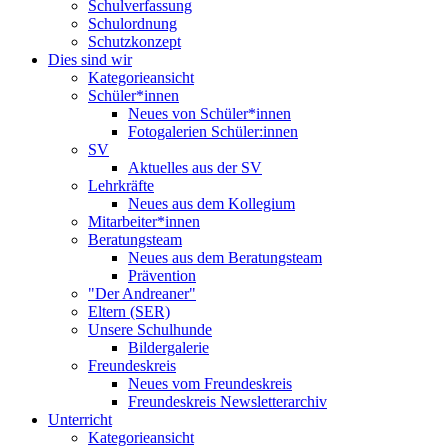
Schulverfassung
Schulordnung
Schutzkonzept
Dies sind wir
Kategorieansicht
Schüler*innen
Neues von Schüler*innen
Fotogalerien Schüler:innen
SV
Aktuelles aus der SV
Lehrkräfte
Neues aus dem Kollegium
Mitarbeiter*innen
Beratungsteam
Neues aus dem Beratungsteam
Prävention
"Der Andreaner"
Eltern (SER)
Unsere Schulhunde
Bildergalerie
Freundeskreis
Neues vom Freundeskreis
Freundeskreis Newsletterarchiv
Unterricht
Kategorieansicht