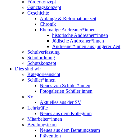
Förderkonzept
Ganztagskonzept
Geschichte
Anfänge & Reformationszeit
Chronik
Ehemalige Andreaner*innen
historische Andreaner*innen
Jüdische Andreaner*innen
Andreaner*innen aus jüngerer Zeit
Schulverfassung
Schulordnung
Schutzkonzept
Dies sind wir
Kategorieansicht
Schüler*innen
Neues von Schüler*innen
Fotogalerien Schüler:innen
SV
Aktuelles aus der SV
Lehrkräfte
Neues aus dem Kollegium
Mitarbeiter*innen
Beratungsteam
Neues aus dem Beratungsteam
Prävention