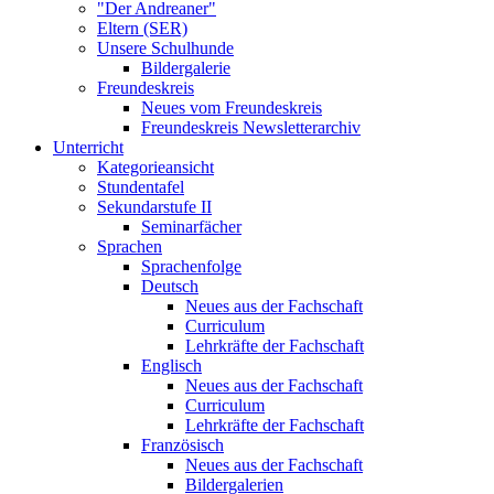
"Der Andreaner"
Eltern (SER)
Unsere Schulhunde
Bildergalerie
Freundeskreis
Neues vom Freundeskreis
Freundeskreis Newsletterarchiv
Unterricht
Kategorieansicht
Stundentafel
Sekundarstufe II
Seminarfächer
Sprachen
Sprachenfolge
Deutsch
Neues aus der Fachschaft
Curriculum
Lehrkräfte der Fachschaft
Englisch
Neues aus der Fachschaft
Curriculum
Lehrkräfte der Fachschaft
Französisch
Neues aus der Fachschaft
Bildergalerien