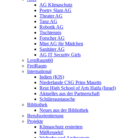
AG Klimaschutz
Poetry Slam AG
Theater AG
Tanz AG
Robotik AG
Tischtennis
Forscher AG
Mint AG für Mädchen
Sanitäter AG
AG IT Security Girls
LernRaum60
FreiRaum
International
Indien (KIS)
Niederlande CSG Prins Maurits
Reut High School of Arts Haifa (Israel)
Aktuelles aus der Partnerschaft
Schüleraustausche
Bibliothek
Neues aus der Bibliothek
Berufsorientierung
Projekte
Klimaschutz erstreiten
MitRespekt!
Welterbe und Andreanum