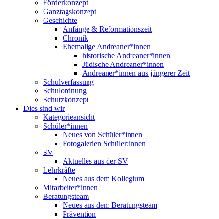
Förderkonzept
Ganztagskonzept
Geschichte
Anfänge & Reformationszeit
Chronik
Ehemalige Andreaner*innen
historische Andreaner*innen
Jüdische Andreaner*innen
Andreaner*innen aus jüngerer Zeit
Schulverfassung
Schulordnung
Schutzkonzept
Dies sind wir
Kategorieansicht
Schüler*innen
Neues von Schüler*innen
Fotogalerien Schüler:innen
SV
Aktuelles aus der SV
Lehrkräfte
Neues aus dem Kollegium
Mitarbeiter*innen
Beratungsteam
Neues aus dem Beratungsteam
Prävention