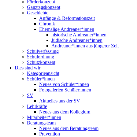
Förderkonzept
Ganztagskonzept
Geschichte
Anfänge & Reformationszeit
Chronik
Ehemalige Andreaner*innen
historische Andreaner*innen
Jüdische Andreaner*innen
Andreaner*innen aus jüngerer Zeit
Schulverfassung
Schulordnung
Schutzkonzept
Dies sind wir
Kategorieansicht
Schüler*innen
Neues von Schüler*innen
Fotogalerien Schüler:innen
SV
Aktuelles aus der SV
Lehrkräfte
Neues aus dem Kollegium
Mitarbeiter*innen
Beratungsteam
Neues aus dem Beratungsteam
Prävention