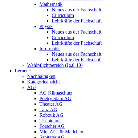
Mathematik
Neues aus der Fachschaft
Curriculum
Lehrkräfte der Fachschaft
Physik
Neues aus der Fachschaft
Curriculum
Lehrkräfte der Fachschaft
Informatik
Neues aus der Fachschaft
Lehrkräfte der Fachschaft
Wahlpflichtbereich (Jg.8-10)
Lernen+
Nachhaltigkeit
Kategorieansicht
AGs
AG Klimaschutz
Poetry Slam AG
Theater AG
Tanz AG
Robotik AG
Tischtennis
Forscher AG
Mint AG für Mädchen
Sanitäter AG