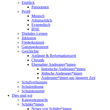
Einblick
Panoramen
Profil
Musisch
Altsprachlich
Evangelisch
BNE
Digitales Lernen
Inklusion
Förderkonzept
Ganztagskonzept
Geschichte
Anfänge & Reformationszeit
Chronik
Ehemalige Andreaner*innen
historische Andreaner*innen
Jüdische Andreaner*innen
Andreaner*innen aus jüngerer Zeit
Schulverfassung
Schulordnung
Schutzkonzept
Dies sind wir
Kategorieansicht
Schüler*innen
Neues von Schüler*innen