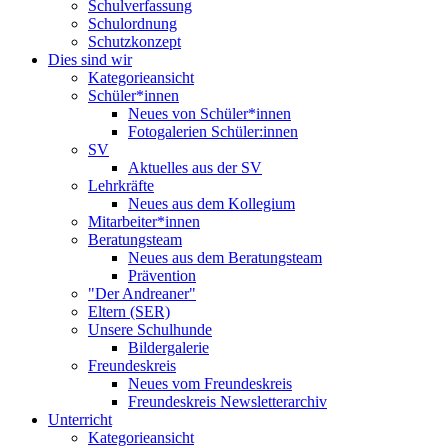
Schulverfassung
Schulordnung
Schutzkonzept
Dies sind wir
Kategorieansicht
Schüler*innen
Neues von Schüler*innen
Fotogalerien Schüler:innen
SV
Aktuelles aus der SV
Lehrkräfte
Neues aus dem Kollegium
Mitarbeiter*innen
Beratungsteam
Neues aus dem Beratungsteam
Prävention
"Der Andreaner"
Eltern (SER)
Unsere Schulhunde
Bildergalerie
Freundeskreis
Neues vom Freundeskreis
Freundeskreis Newsletterarchiv
Unterricht
Kategorieansicht