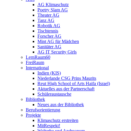
AG Klimaschutz
Poetry Slam AG
Theater AG
Tanz AG
Robotik AG
Tischtennis
Forscher AG
Mint AG für Mädchen
Sanitäter AG
AG IT Security Girls
LernRaum60
FreiRaum
International
Indien (KIS)
Niederlande CSG Prins Maurits
Reut High School of Arts Haifa (Israel)
Aktuelles aus der Partnerschaft
Schüleraustausche
Bibliothek
Neues aus der Bibliothek
Berufsorientierung
Projekte
Klimaschutz erstreiten
MitRespekt!
Welterbe und Andreanum