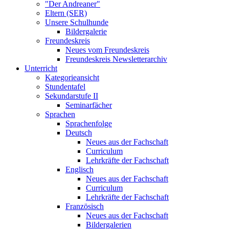
"Der Andreaner"
Eltern (SER)
Unsere Schulhunde
Bildergalerie
Freundeskreis
Neues vom Freundeskreis
Freundeskreis Newsletterarchiv
Unterricht
Kategorieansicht
Stundentafel
Sekundarstufe II
Seminarfächer
Sprachen
Sprachenfolge
Deutsch
Neues aus der Fachschaft
Curriculum
Lehrkräfte der Fachschaft
Englisch
Neues aus der Fachschaft
Curriculum
Lehrkräfte der Fachschaft
Französisch
Neues aus der Fachschaft
Bildergalerien