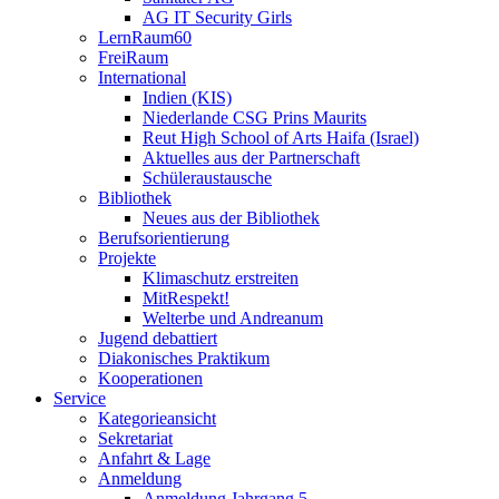
AG IT Security Girls
LernRaum60
FreiRaum
International
Indien (KIS)
Niederlande CSG Prins Maurits
Reut High School of Arts Haifa (Israel)
Aktuelles aus der Partnerschaft
Schüleraustausche
Bibliothek
Neues aus der Bibliothek
Berufsorientierung
Projekte
Klimaschutz erstreiten
MitRespekt!
Welterbe und Andreanum
Jugend debattiert
Diakonisches Praktikum
Kooperationen
Service
Kategorieansicht
Sekretariat
Anfahrt & Lage
Anmeldung
Anmeldung Jahrgang 5