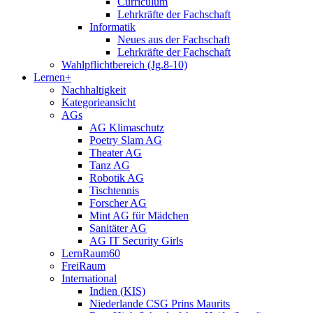
Curriculum
Lehrkräfte der Fachschaft
Informatik
Neues aus der Fachschaft
Lehrkräfte der Fachschaft
Wahlpflichtbereich (Jg.8-10)
Lernen+
Nachhaltigkeit
Kategorieansicht
AGs
AG Klimaschutz
Poetry Slam AG
Theater AG
Tanz AG
Robotik AG
Tischtennis
Forscher AG
Mint AG für Mädchen
Sanitäter AG
AG IT Security Girls
LernRaum60
FreiRaum
International
Indien (KIS)
Niederlande CSG Prins Maurits