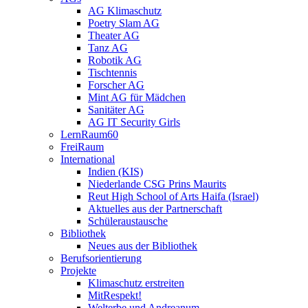
AG Klimaschutz
Poetry Slam AG
Theater AG
Tanz AG
Robotik AG
Tischtennis
Forscher AG
Mint AG für Mädchen
Sanitäter AG
AG IT Security Girls
LernRaum60
FreiRaum
International
Indien (KIS)
Niederlande CSG Prins Maurits
Reut High School of Arts Haifa (Israel)
Aktuelles aus der Partnerschaft
Schüleraustausche
Bibliothek
Neues aus der Bibliothek
Berufsorientierung
Projekte
Klimaschutz erstreiten
MitRespekt!
Welterbe und Andreanum