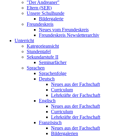
"Der Andreaner"
Eltern (SER)
Unsere Schulhunde
Bildergalerie
Freundeskreis
Neues vom Freundeskreis
Freundeskreis Newsletterarchiv
Unterricht
Kategorieansicht
Stundentafel
Sekundarstufe II
Seminarfächer
Sprachen
Sprachenfolge
Deutsch
Neues aus der Fachschaft
Curriculum
Lehrkräfte der Fachschaft
Englisch
Neues aus der Fachschaft
Curriculum
Lehrkräfte der Fachschaft
Französisch
Neues aus der Fachschaft
Bildergalerien