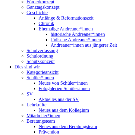
Förderkonzept
Ganztagskonzept
Geschichte
Anfänge & Reformationszeit
Chronik
Ehemalige Andreaner*innen
historische Andreaner*innen
Jüdische Andreaner*innen
Andreaner*innen aus jüngerer Zeit
Schulverfassung
Schulordnung
Schutzkonzept
Dies sind wir
Kategorieansicht
Schüler*innen
Neues von Schüler*innen
Fotogalerien Schüler:innen
SV
Aktuelles aus der SV
Lehrkräfte
Neues aus dem Kollegium
Mitarbeiter*innen
Beratungsteam
Neues aus dem Beratungsteam
Prävention