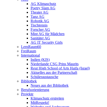
AG Klimaschutz
Poetry Slam AG
Theater AG
Tanz AG
Robotik AG
Tischtennis
Forscher AG
Mint AG für Mädchen
Sanitäter AG
AG IT Security Girls
LernRaum60
FreiRaum
International
Indien (KIS)
Niederlande CSG Prins Maurits
Reut High School of Arts Haifa (Israel)
Aktuelles aus der Partnerschaft
Schüleraustausche
Bibliothek
Neues aus der Bibliothek
Berufsorientierung
Projekte
Klimaschutz erstreiten
MitRespekt!
Welterbe und Andreanum