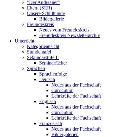
"Der Andreaner"
Eltern (SER)
Unsere Schulhunde
Bildergalerie
Freundeskreis
Neues vom Freundeskreis
Freundeskreis Newsletterarchiv
Unterricht
Kategorieansicht
Stundentafel
Sekundarstufe II
Seminarfächer
Sprachen
Sprachenfolge
Deutsch
Neues aus der Fachschaft
Curriculum
Lehrkräfte der Fachschaft
Englisch
Neues aus der Fachschaft
Curriculum
Lehrkräfte der Fachschaft
Französisch
Neues aus der Fachschaft
Bildergalerien