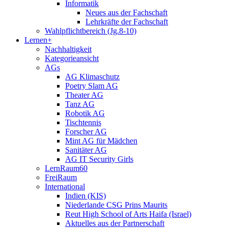
Informatik
Neues aus der Fachschaft
Lehrkräfte der Fachschaft
Wahlpflichtbereich (Jg.8-10)
Lernen+
Nachhaltigkeit
Kategorieansicht
AGs
AG Klimaschutz
Poetry Slam AG
Theater AG
Tanz AG
Robotik AG
Tischtennis
Forscher AG
Mint AG für Mädchen
Sanitäter AG
AG IT Security Girls
LernRaum60
FreiRaum
International
Indien (KIS)
Niederlande CSG Prins Maurits
Reut High School of Arts Haifa (Israel)
Aktuelles aus der Partnerschaft