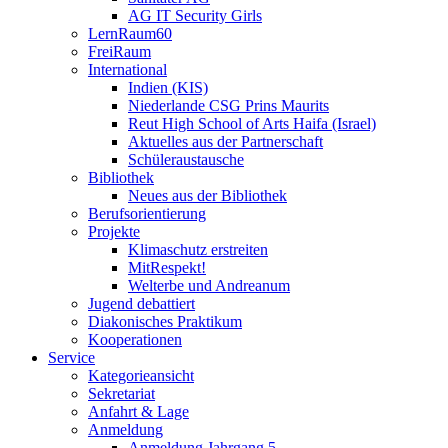
AG IT Security Girls
LernRaum60
FreiRaum
International
Indien (KIS)
Niederlande CSG Prins Maurits
Reut High School of Arts Haifa (Israel)
Aktuelles aus der Partnerschaft
Schüleraustausche
Bibliothek
Neues aus der Bibliothek
Berufsorientierung
Projekte
Klimaschutz erstreiten
MitRespekt!
Welterbe und Andreanum
Jugend debattiert
Diakonisches Praktikum
Kooperationen
Service
Kategorieansicht
Sekretariat
Anfahrt & Lage
Anmeldung
Anmeldung Jahrgang 5