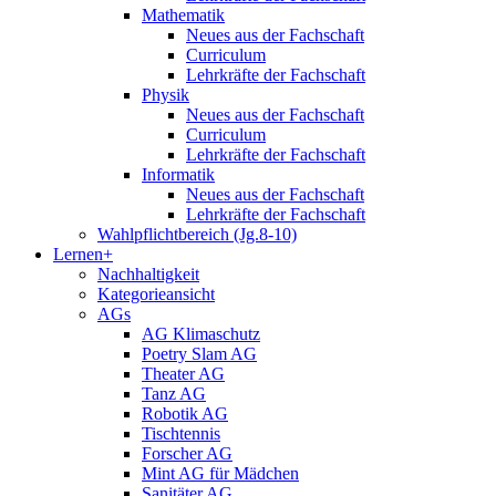
Mathematik
Neues aus der Fachschaft
Curriculum
Lehrkräfte der Fachschaft
Physik
Neues aus der Fachschaft
Curriculum
Lehrkräfte der Fachschaft
Informatik
Neues aus der Fachschaft
Lehrkräfte der Fachschaft
Wahlpflichtbereich (Jg.8-10)
Lernen+
Nachhaltigkeit
Kategorieansicht
AGs
AG Klimaschutz
Poetry Slam AG
Theater AG
Tanz AG
Robotik AG
Tischtennis
Forscher AG
Mint AG für Mädchen
Sanitäter AG