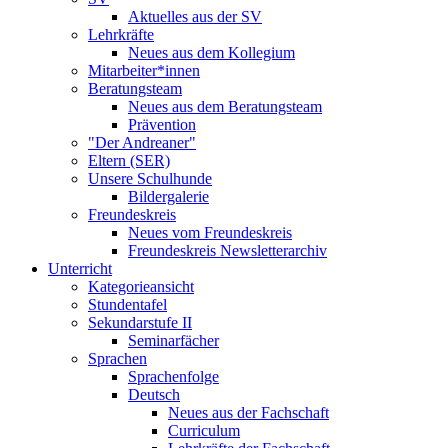
Aktuelles aus der SV
Lehrkräfte
Neues aus dem Kollegium
Mitarbeiter*innen
Beratungsteam
Neues aus dem Beratungsteam
Prävention
"Der Andreaner"
Eltern (SER)
Unsere Schulhunde
Bildergalerie
Freundeskreis
Neues vom Freundeskreis
Freundeskreis Newsletterarchiv
Unterricht
Kategorieansicht
Stundentafel
Sekundarstufe II
Seminarfächer
Sprachen
Sprachenfolge
Deutsch
Neues aus der Fachschaft
Curriculum