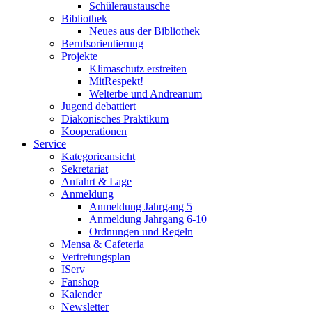
Schüleraustausche
Bibliothek
Neues aus der Bibliothek
Berufsorientierung
Projekte
Klimaschutz erstreiten
MitRespekt!
Welterbe und Andreanum
Jugend debattiert
Diakonisches Praktikum
Kooperationen
Service
Kategorieansicht
Sekretariat
Anfahrt & Lage
Anmeldung
Anmeldung Jahrgang 5
Anmeldung Jahrgang 6-10
Ordnungen und Regeln
Mensa & Cafeteria
Vertretungsplan
IServ
Fanshop
Kalender
Newsletter