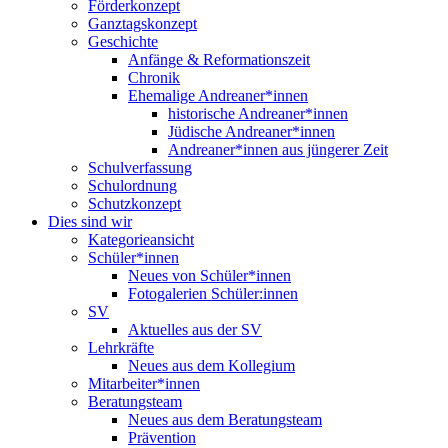
Förderkonzept
Ganztagskonzept
Geschichte
Anfänge & Reformationszeit
Chronik
Ehemalige Andreaner*innen
historische Andreaner*innen
Jüdische Andreaner*innen
Andreaner*innen aus jüngerer Zeit
Schulverfassung
Schulordnung
Schutzkonzept
Dies sind wir
Kategorieansicht
Schüler*innen
Neues von Schüler*innen
Fotogalerien Schüler:innen
SV
Aktuelles aus der SV
Lehrkräfte
Neues aus dem Kollegium
Mitarbeiter*innen
Beratungsteam
Neues aus dem Beratungsteam
Prävention