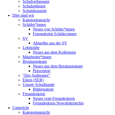
Schulverfassung
Schulordnung
Schutzkonzept
Dies sind wir
Kategorieansicht
Schüler*innen
Neues von Schüler*innen
Fotogalerien Schüler:innen
SV
Aktuelles aus der SV
Lehrkräfte
Neues aus dem Kollegium
Mitarbeiter*innen
Beratungsteam
Neues aus dem Beratungsteam
Prävention
"Der Andreaner"
Eltern (SER)
Unsere Schulhunde
Bildergalerie
Freundeskreis
Neues vom Freundeskreis
Freundeskreis Newsletterarchiv
Unterricht
Kategorieansicht