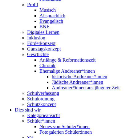
Profil
Musisch
Altsprachlich
Evangelisch
BNE
Digitales Lernen
Inklusion
Förderkonzept
Ganztagskonzept
Geschichte
Anfänge & Reformationszeit
Chronik
Ehemalige Andreaner*innen
historische Andreaner*innen
Jüdische Andreaner*innen
Andreaner*innen aus jüngerer Zeit
Schulverfassung
Schulordnung
Schutzkonzept
Dies sind wir
Kategorieansicht
Schüler*innen
Neues von Schüler*innen
Fotogalerien Schüler:innen
SV