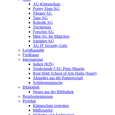
AG Klimaschutz
Poetry Slam AG
Theater AG
Tanz AG
Robotik AG
Tischtennis
Forscher AG
Mint AG für Mädchen
Sanitäter AG
AG IT Security Girls
LernRaum60
FreiRaum
International
Indien (KIS)
Niederlande CSG Prins Maurits
Reut High School of Arts Haifa (Israel)
Aktuelles aus der Partnerschaft
Schüleraustausche
Bibliothek
Neues aus der Bibliothek
Berufsorientierung
Projekte
Klimaschutz erstreiten
MitRespekt!
Welterbe und Andreanum