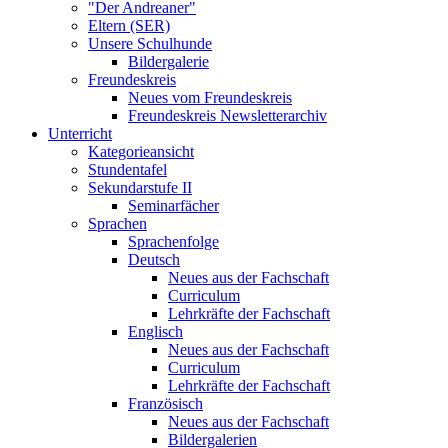
"Der Andreaner"
Eltern (SER)
Unsere Schulhunde
Bildergalerie
Freundeskreis
Neues vom Freundeskreis
Freundeskreis Newsletterarchiv
Unterricht
Kategorieansicht
Stundentafel
Sekundarstufe II
Seminarfächer
Sprachen
Sprachenfolge
Deutsch
Neues aus der Fachschaft
Curriculum
Lehrkräfte der Fachschaft
Englisch
Neues aus der Fachschaft
Curriculum
Lehrkräfte der Fachschaft
Französisch
Neues aus der Fachschaft
Bildergalerien