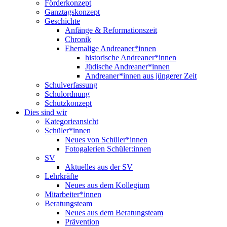
Förderkonzept
Ganztagskonzept
Geschichte
Anfänge & Reformationszeit
Chronik
Ehemalige Andreaner*innen
historische Andreaner*innen
Jüdische Andreaner*innen
Andreaner*innen aus jüngerer Zeit
Schulverfassung
Schulordnung
Schutzkonzept
Dies sind wir
Kategorieansicht
Schüler*innen
Neues von Schüler*innen
Fotogalerien Schüler:innen
SV
Aktuelles aus der SV
Lehrkräfte
Neues aus dem Kollegium
Mitarbeiter*innen
Beratungsteam
Neues aus dem Beratungsteam
Prävention