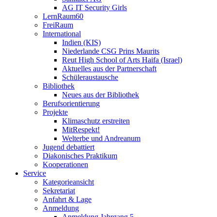
AG IT Security Girls
LernRaum60
FreiRaum
International
Indien (KIS)
Niederlande CSG Prins Maurits
Reut High School of Arts Haifa (Israel)
Aktuelles aus der Partnerschaft
Schüleraustausche
Bibliothek
Neues aus der Bibliothek
Berufsorientierung
Projekte
Klimaschutz erstreiten
MitRespekt!
Welterbe und Andreanum
Jugend debattiert
Diakonisches Praktikum
Kooperationen
Service
Kategorieansicht
Sekretariat
Anfahrt & Lage
Anmeldung
Anmeldung Jahrgang 5