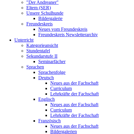
"Der Andreaner"
Eltern (SER)
Unsere Schulhunde
Bildergalerie
Freundeskreis
Neues vom Freundeskreis
Freundeskreis Newsletterarchiv
Unterricht
Kategorieansicht
Stundentafel
Sekundarstufe II
Seminarfächer
Sprachen
Sprachenfolge
Deutsch
Neues aus der Fachschaft
Curriculum
Lehrkräfte der Fachschaft
Englisch
Neues aus der Fachschaft
Curriculum
Lehrkräfte der Fachschaft
Französisch
Neues aus der Fachschaft
Bildergalerien