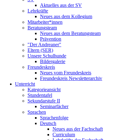
Aktuelles aus der SV
Lehrkräfte
Neues aus dem Kollegium
Mitarbeiter*innen
Beratungsteam
Neues aus dem Beratungsteam
Prävention
"Der Andreaner"
Eltern (SER)
Unsere Schulhunde
Bildergalerie
Freundeskreis
Neues vom Freundeskreis
Freundeskreis Newsletterarchiv
Unterricht
Kategorieansicht
Stundentafel
Sekundarstufe II
Seminarfächer
Sprachen
Sprachenfolge
Deutsch
Neues aus der Fachschaft
Curriculum