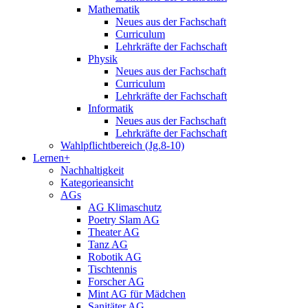
Mathematik
Neues aus der Fachschaft
Curriculum
Lehrkräfte der Fachschaft
Physik
Neues aus der Fachschaft
Curriculum
Lehrkräfte der Fachschaft
Informatik
Neues aus der Fachschaft
Lehrkräfte der Fachschaft
Wahlpflichtbereich (Jg.8-10)
Lernen+
Nachhaltigkeit
Kategorieansicht
AGs
AG Klimaschutz
Poetry Slam AG
Theater AG
Tanz AG
Robotik AG
Tischtennis
Forscher AG
Mint AG für Mädchen
Sanitäter AG