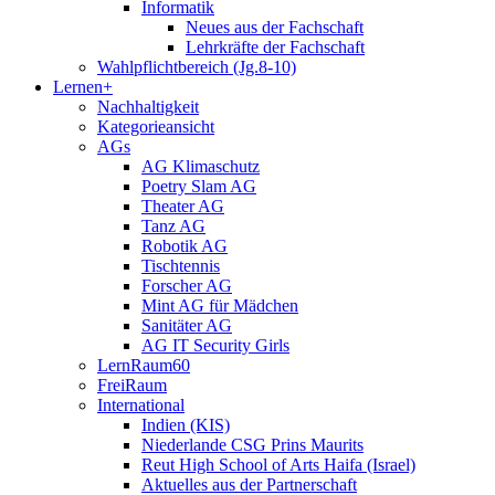
Informatik
Neues aus der Fachschaft
Lehrkräfte der Fachschaft
Wahlpflichtbereich (Jg.8-10)
Lernen+
Nachhaltigkeit
Kategorieansicht
AGs
AG Klimaschutz
Poetry Slam AG
Theater AG
Tanz AG
Robotik AG
Tischtennis
Forscher AG
Mint AG für Mädchen
Sanitäter AG
AG IT Security Girls
LernRaum60
FreiRaum
International
Indien (KIS)
Niederlande CSG Prins Maurits
Reut High School of Arts Haifa (Israel)
Aktuelles aus der Partnerschaft