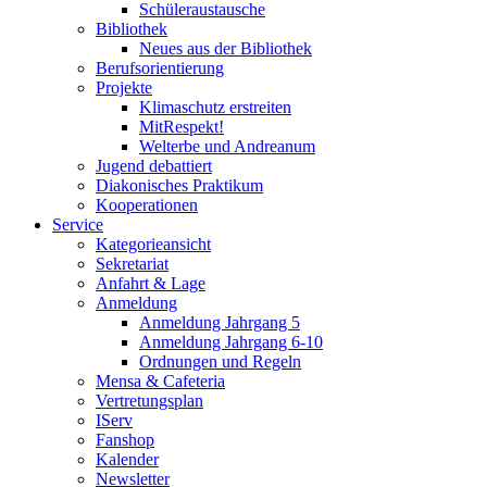
Schüleraustausche
Bibliothek
Neues aus der Bibliothek
Berufsorientierung
Projekte
Klimaschutz erstreiten
MitRespekt!
Welterbe und Andreanum
Jugend debattiert
Diakonisches Praktikum
Kooperationen
Service
Kategorieansicht
Sekretariat
Anfahrt & Lage
Anmeldung
Anmeldung Jahrgang 5
Anmeldung Jahrgang 6-10
Ordnungen und Regeln
Mensa & Cafeteria
Vertretungsplan
IServ
Fanshop
Kalender
Newsletter