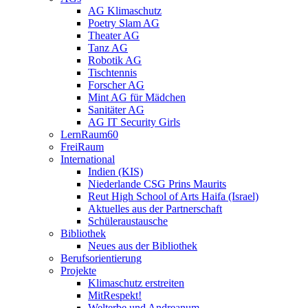
AG Klimaschutz
Poetry Slam AG
Theater AG
Tanz AG
Robotik AG
Tischtennis
Forscher AG
Mint AG für Mädchen
Sanitäter AG
AG IT Security Girls
LernRaum60
FreiRaum
International
Indien (KIS)
Niederlande CSG Prins Maurits
Reut High School of Arts Haifa (Israel)
Aktuelles aus der Partnerschaft
Schüleraustausche
Bibliothek
Neues aus der Bibliothek
Berufsorientierung
Projekte
Klimaschutz erstreiten
MitRespekt!
Welterbe und Andreanum