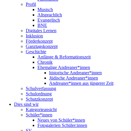
Profil
Musisch
Altsprachlich
Evangelisch
BNE
Digitales Lernen
Inklusion
Förderkonzept
Ganztagskonzept
Geschichte
Anfänge & Reformationszeit
Chronik
Ehemalige Andreaner*innen
historische Andreaner*innen
Jüdische Andreaner*innen
Andreaner*innen aus jüngerer Zeit
Schulverfassung
Schulordnung
Schutzkonzept
Dies sind wir
Kategorieansicht
Schüler*innen
Neues von Schüler*innen
Fotogalerien Schüler:innen
SV