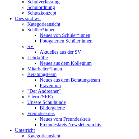
Schulverfassung
Schulordnung
Schutzkonzept
Dies sind wir
Kategorieansicht
Schüler*innen
Neues von Schüler*innen
Fotogalerien Schüler:innen
SV
Aktuelles aus der SV
Lehrkräfte
Neues aus dem Kollegium
Mitarbeiter*innen
Beratungsteam
Neues aus dem Beratungsteam
Prävention
"Der Andreaner"
Eltern (SER)
Unsere Schulhunde
Bildergalerie
Freundeskreis
Neues vom Freundeskreis
Freundeskreis Newsletterarchiv
Unterricht
Kategorieansicht