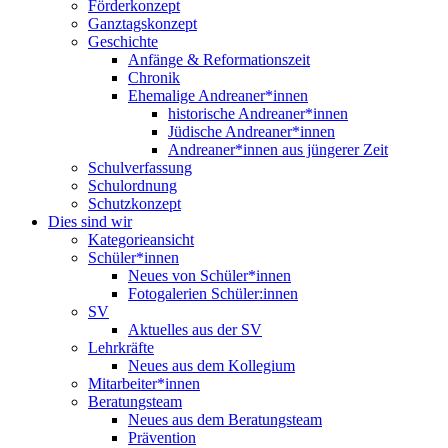
Förderkonzept
Ganztagskonzept
Geschichte
Anfänge & Reformationszeit
Chronik
Ehemalige Andreaner*innen
historische Andreaner*innen
Jüdische Andreaner*innen
Andreaner*innen aus jüngerer Zeit
Schulverfassung
Schulordnung
Schutzkonzept
Dies sind wir
Kategorieansicht
Schüler*innen
Neues von Schüler*innen
Fotogalerien Schüler:innen
SV
Aktuelles aus der SV
Lehrkräfte
Neues aus dem Kollegium
Mitarbeiter*innen
Beratungsteam
Neues aus dem Beratungsteam
Prävention