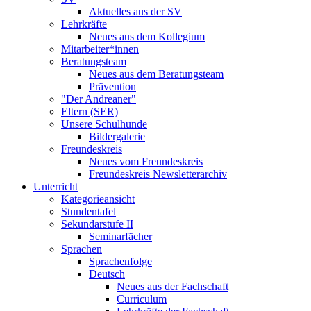
Aktuelles aus der SV
Lehrkräfte
Neues aus dem Kollegium
Mitarbeiter*innen
Beratungsteam
Neues aus dem Beratungsteam
Prävention
"Der Andreaner"
Eltern (SER)
Unsere Schulhunde
Bildergalerie
Freundeskreis
Neues vom Freundeskreis
Freundeskreis Newsletterarchiv
Unterricht
Kategorieansicht
Stundentafel
Sekundarstufe II
Seminarfächer
Sprachen
Sprachenfolge
Deutsch
Neues aus der Fachschaft
Curriculum