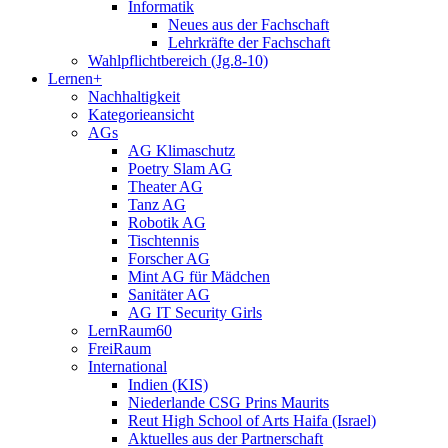
Informatik
Neues aus der Fachschaft
Lehrkräfte der Fachschaft
Wahlpflichtbereich (Jg.8-10)
Lernen+
Nachhaltigkeit
Kategorieansicht
AGs
AG Klimaschutz
Poetry Slam AG
Theater AG
Tanz AG
Robotik AG
Tischtennis
Forscher AG
Mint AG für Mädchen
Sanitäter AG
AG IT Security Girls
LernRaum60
FreiRaum
International
Indien (KIS)
Niederlande CSG Prins Maurits
Reut High School of Arts Haifa (Israel)
Aktuelles aus der Partnerschaft