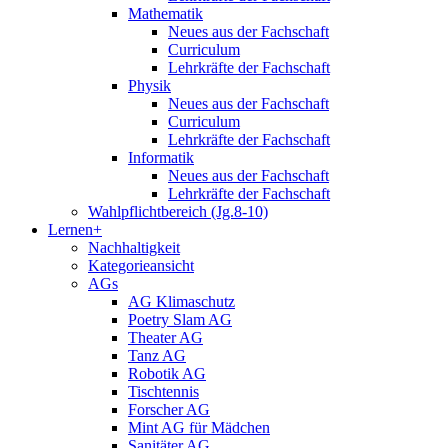
Mathematik
Neues aus der Fachschaft
Curriculum
Lehrkräfte der Fachschaft
Physik
Neues aus der Fachschaft
Curriculum
Lehrkräfte der Fachschaft
Informatik
Neues aus der Fachschaft
Lehrkräfte der Fachschaft
Wahlpflichtbereich (Jg.8-10)
Lernen+
Nachhaltigkeit
Kategorieansicht
AGs
AG Klimaschutz
Poetry Slam AG
Theater AG
Tanz AG
Robotik AG
Tischtennis
Forscher AG
Mint AG für Mädchen
Sanitäter AG