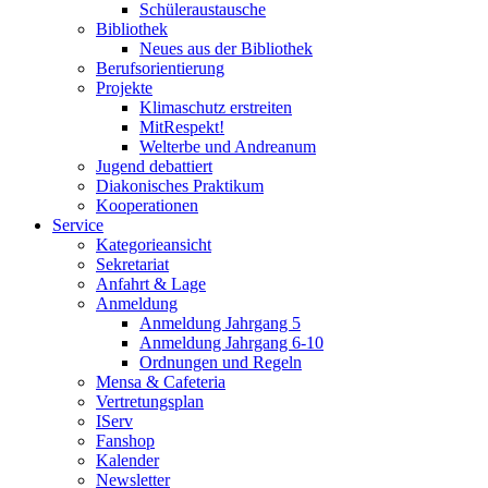
Schüleraustausche
Bibliothek
Neues aus der Bibliothek
Berufsorientierung
Projekte
Klimaschutz erstreiten
MitRespekt!
Welterbe und Andreanum
Jugend debattiert
Diakonisches Praktikum
Kooperationen
Service
Kategorieansicht
Sekretariat
Anfahrt & Lage
Anmeldung
Anmeldung Jahrgang 5
Anmeldung Jahrgang 6-10
Ordnungen und Regeln
Mensa & Cafeteria
Vertretungsplan
IServ
Fanshop
Kalender
Newsletter