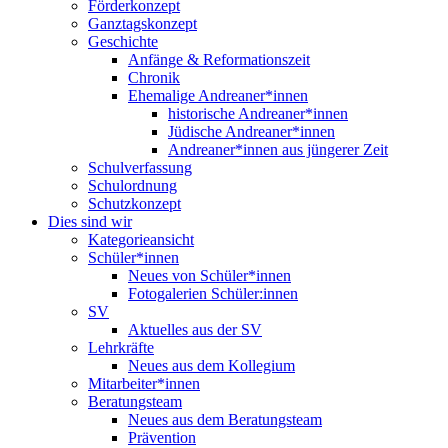
Förderkonzept
Ganztagskonzept
Geschichte
Anfänge & Reformationszeit
Chronik
Ehemalige Andreaner*innen
historische Andreaner*innen
Jüdische Andreaner*innen
Andreaner*innen aus jüngerer Zeit
Schulverfassung
Schulordnung
Schutzkonzept
Dies sind wir
Kategorieansicht
Schüler*innen
Neues von Schüler*innen
Fotogalerien Schüler:innen
SV
Aktuelles aus der SV
Lehrkräfte
Neues aus dem Kollegium
Mitarbeiter*innen
Beratungsteam
Neues aus dem Beratungsteam
Prävention