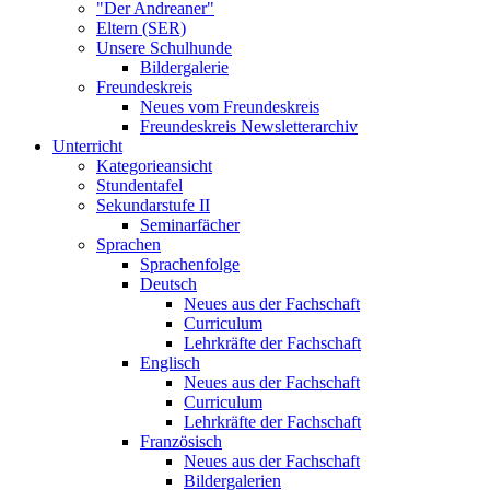
"Der Andreaner"
Eltern (SER)
Unsere Schulhunde
Bildergalerie
Freundeskreis
Neues vom Freundeskreis
Freundeskreis Newsletterarchiv
Unterricht
Kategorieansicht
Stundentafel
Sekundarstufe II
Seminarfächer
Sprachen
Sprachenfolge
Deutsch
Neues aus der Fachschaft
Curriculum
Lehrkräfte der Fachschaft
Englisch
Neues aus der Fachschaft
Curriculum
Lehrkräfte der Fachschaft
Französisch
Neues aus der Fachschaft
Bildergalerien