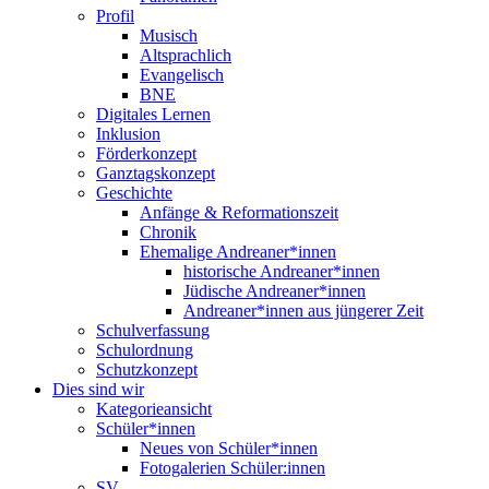
Profil
Musisch
Altsprachlich
Evangelisch
BNE
Digitales Lernen
Inklusion
Förderkonzept
Ganztagskonzept
Geschichte
Anfänge & Reformationszeit
Chronik
Ehemalige Andreaner*innen
historische Andreaner*innen
Jüdische Andreaner*innen
Andreaner*innen aus jüngerer Zeit
Schulverfassung
Schulordnung
Schutzkonzept
Dies sind wir
Kategorieansicht
Schüler*innen
Neues von Schüler*innen
Fotogalerien Schüler:innen
SV