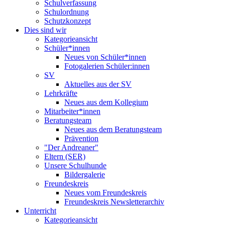
Schulverfassung
Schulordnung
Schutzkonzept
Dies sind wir
Kategorieansicht
Schüler*innen
Neues von Schüler*innen
Fotogalerien Schüler:innen
SV
Aktuelles aus der SV
Lehrkräfte
Neues aus dem Kollegium
Mitarbeiter*innen
Beratungsteam
Neues aus dem Beratungsteam
Prävention
"Der Andreaner"
Eltern (SER)
Unsere Schulhunde
Bildergalerie
Freundeskreis
Neues vom Freundeskreis
Freundeskreis Newsletterarchiv
Unterricht
Kategorieansicht