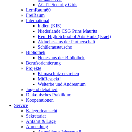
AG IT Security Girls
LernRaum60
FreiRaum
International
Indien (KIS)
Niederlande CSG Prins Maurits
Reut High School of Arts Haifa (Israel)
Aktuelles aus der Partnerschaft
Schüleraustausche
Bibliothek
Neues aus der Bibliothek
Berufsorientierung
Projekte
Klimaschutz erstreiten
MitRespekt!
Welterbe und Andreanum
Jugend debattiert
Diakonisches Praktikum
Kooperationen
Service
Kategorieansicht
Sekretariat
Anfahrt & Lage
Anmeldung
Anmeldung Jahrgang 5