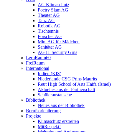
AG Klimaschutz
Poetry Slam AG
Theater AG
Tanz AG
Robotik AG
Tischtennis
Forscher AG
Mint AG für Mädchen
Sanitäter AG
AG IT Security Girls
LernRaum60
FreiRaum
International
Indien (KIS)
Niederlande CSG Prins Maurits
Reut High School of Arts Haifa (Israel)
Aktuelles aus der Partnerschaft
Schüleraustausche
Bibliothek
Neues aus der Bibliothek
Berufsorientierung
Projekte
Klimaschutz erstreiten
MitRespekt!
Welterbe und Andreanum