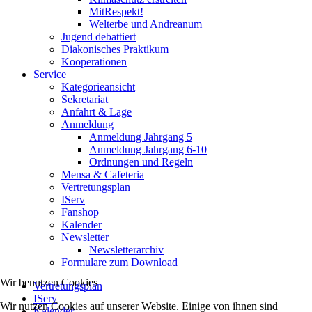
MitRespekt!
Welterbe und Andreanum
Jugend debattiert
Diakonisches Praktikum
Kooperationen
Service
Kategorieansicht
Sekretariat
Anfahrt & Lage
Anmeldung
Anmeldung Jahrgang 5
Anmeldung Jahrgang 6-10
Ordnungen und Regeln
Mensa & Cafeteria
Vertretungsplan
IServ
Fanshop
Kalender
Newsletter
Newsletterarchiv
Formulare zum Download
Wir benutzen Cookies
Vertretungsplan
IServ
Wir nutzen Cookies auf unserer Website. Einige von ihnen sind
Kalender