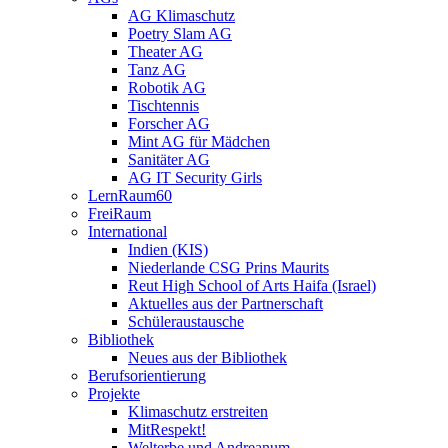
AG Klimaschutz
Poetry Slam AG
Theater AG
Tanz AG
Robotik AG
Tischtennis
Forscher AG
Mint AG für Mädchen
Sanitäter AG
AG IT Security Girls
LernRaum60
FreiRaum
International
Indien (KIS)
Niederlande CSG Prins Maurits
Reut High School of Arts Haifa (Israel)
Aktuelles aus der Partnerschaft
Schüleraustausche
Bibliothek
Neues aus der Bibliothek
Berufsorientierung
Projekte
Klimaschutz erstreiten
MitRespekt!
Welterbe und Andreanum