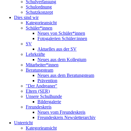
Schulverfassung
Schulordnung
Schutzkonzept
Dies sind wir
Kategorieansicht
Schüler*innen
Neues von Schüler*innen
Fotogalerien Schüler:innen
SV
Aktuelles aus der SV
Lehrkräfte
Neues aus dem Kollegium
Mitarbeiter*innen
Beratungsteam
Neues aus dem Beratungsteam
Prävention
"Der Andreaner"
Eltern (SER)
Unsere Schulhunde
Bildergalerie
Freundeskreis
Neues vom Freundeskreis
Freundeskreis Newsletterarchiv
Unterricht
Kategorieansicht