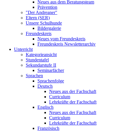
Neues aus dem Beratungsteam
Prävention
"Der Andreaner"
Eltern (SER)
Unsere Schulhunde
Bildergalerie
Freundeskreis
Neues vom Freundeskreis
Freundeskreis Newsletterarchiv
Unterricht
Kategorieansicht
Stundentafel
Sekundarstufe II
Seminarfächer
Sprachen
Sprachenfolge
Deutsch
Neues aus der Fachschaft
Curriculum
Lehrkräfte der Fachschaft
Englisch
Neues aus der Fachschaft
Curriculum
Lehrkräfte der Fachschaft
Französisch