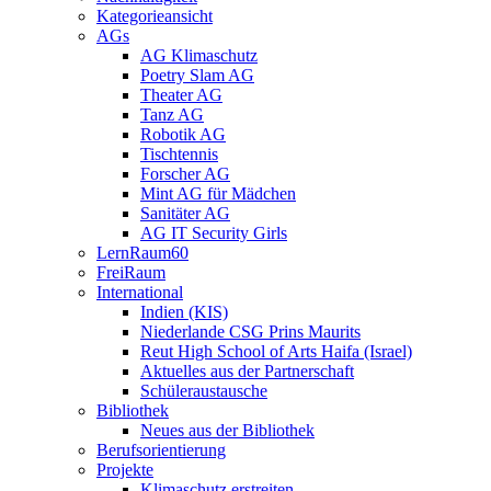
Kategorieansicht
AGs
AG Klimaschutz
Poetry Slam AG
Theater AG
Tanz AG
Robotik AG
Tischtennis
Forscher AG
Mint AG für Mädchen
Sanitäter AG
AG IT Security Girls
LernRaum60
FreiRaum
International
Indien (KIS)
Niederlande CSG Prins Maurits
Reut High School of Arts Haifa (Israel)
Aktuelles aus der Partnerschaft
Schüleraustausche
Bibliothek
Neues aus der Bibliothek
Berufsorientierung
Projekte
Klimaschutz erstreiten