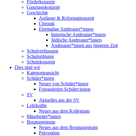
Förderkonzept
Ganztagskonzept
Geschichte
Anfänge & Reformationszeit
Chronik
Ehemalige Andreaner*innen
historische Andreaner*innen
Jüdische Andreaner*innen
Andreaner*innen aus jüngerer Zeit
Schulverfassung
Schulordnung
Schutzkonzept
Dies sind wir
Kategorieansicht
Schüler*innen
Neues von Schüler*innen
Fotogalerien Schüler:innen
SV
Aktuelles aus der SV
Lehrkräfte
Neues aus dem Kollegium
Mitarbeiter*innen
Beratungsteam
Neues aus dem Beratungsteam
Prävention