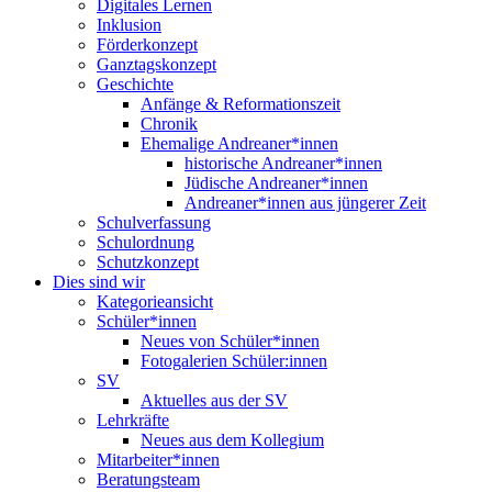
Digitales Lernen
Inklusion
Förderkonzept
Ganztagskonzept
Geschichte
Anfänge & Reformationszeit
Chronik
Ehemalige Andreaner*innen
historische Andreaner*innen
Jüdische Andreaner*innen
Andreaner*innen aus jüngerer Zeit
Schulverfassung
Schulordnung
Schutzkonzept
Dies sind wir
Kategorieansicht
Schüler*innen
Neues von Schüler*innen
Fotogalerien Schüler:innen
SV
Aktuelles aus der SV
Lehrkräfte
Neues aus dem Kollegium
Mitarbeiter*innen
Beratungsteam