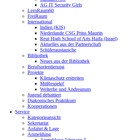
AG IT Security Girls
LernRaum60
FreiRaum
International
Indien (KIS)
Niederlande CSG Prins Maurits
Reut High School of Arts Haifa (Israel)
Aktuelles aus der Partnerschaft
Schüleraustausche
Bibliothek
Neues aus der Bibliothek
Berufsorientierung
Projekte
Klimaschutz erstreiten
MitRespekt!
Welterbe und Andreanum
Jugend debattiert
Diakonisches Praktikum
Kooperationen
Service
Kategorieansicht
Sekretariat
Anfahrt & Lage
Anmeldung
Anmeldung Jahrgang 5