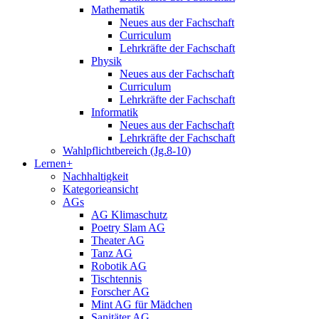
Mathematik
Neues aus der Fachschaft
Curriculum
Lehrkräfte der Fachschaft
Physik
Neues aus der Fachschaft
Curriculum
Lehrkräfte der Fachschaft
Informatik
Neues aus der Fachschaft
Lehrkräfte der Fachschaft
Wahlpflichtbereich (Jg.8-10)
Lernen+
Nachhaltigkeit
Kategorieansicht
AGs
AG Klimaschutz
Poetry Slam AG
Theater AG
Tanz AG
Robotik AG
Tischtennis
Forscher AG
Mint AG für Mädchen
Sanitäter AG