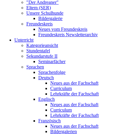
"Der Andreaner"
Eltern (SER)
Unsere Schulhunde
Bildergalerie
Freundeskreis
Neues vom Freundeskreis
Freundeskreis Newsletterarchiv
Unterricht
Kategorieansicht
Stundentafel
Sekundarstufe II
Seminarfächer
Sprachen
Sprachenfolge
Deutsch
Neues aus der Fachschaft
Curriculum
Lehrkräfte der Fachschaft
Englisch
Neues aus der Fachschaft
Curriculum
Lehrkräfte der Fachschaft
Französisch
Neues aus der Fachschaft
Bildergalerien