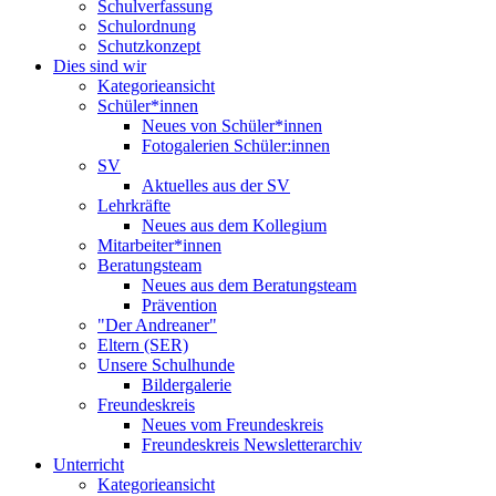
Schulverfassung
Schulordnung
Schutzkonzept
Dies sind wir
Kategorieansicht
Schüler*innen
Neues von Schüler*innen
Fotogalerien Schüler:innen
SV
Aktuelles aus der SV
Lehrkräfte
Neues aus dem Kollegium
Mitarbeiter*innen
Beratungsteam
Neues aus dem Beratungsteam
Prävention
"Der Andreaner"
Eltern (SER)
Unsere Schulhunde
Bildergalerie
Freundeskreis
Neues vom Freundeskreis
Freundeskreis Newsletterarchiv
Unterricht
Kategorieansicht