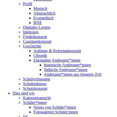
Profil
Musisch
Altsprachlich
Evangelisch
BNE
Digitales Lernen
Inklusion
Förderkonzept
Ganztagskonzept
Geschichte
Anfänge & Reformationszeit
Chronik
Ehemalige Andreaner*innen
historische Andreaner*innen
Jüdische Andreaner*innen
Andreaner*innen aus jüngerer Zeit
Schulverfassung
Schulordnung
Schutzkonzept
Dies sind wir
Kategorieansicht
Schüler*innen
Neues von Schüler*innen
Fotogalerien Schüler:innen
SV