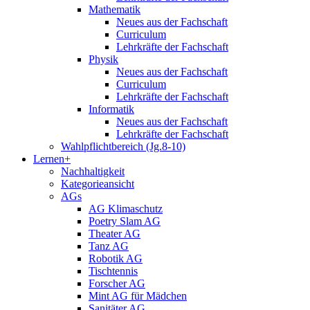
Mathematik
Neues aus der Fachschaft
Curriculum
Lehrkräfte der Fachschaft
Physik
Neues aus der Fachschaft
Curriculum
Lehrkräfte der Fachschaft
Informatik
Neues aus der Fachschaft
Lehrkräfte der Fachschaft
Wahlpflichtbereich (Jg.8-10)
Lernen+
Nachhaltigkeit
Kategorieansicht
AGs
AG Klimaschutz
Poetry Slam AG
Theater AG
Tanz AG
Robotik AG
Tischtennis
Forscher AG
Mint AG für Mädchen
Sanitäter AG