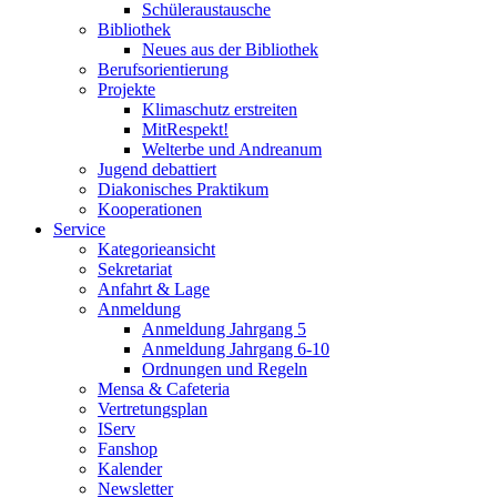
Schüleraustausche
Bibliothek
Neues aus der Bibliothek
Berufsorientierung
Projekte
Klimaschutz erstreiten
MitRespekt!
Welterbe und Andreanum
Jugend debattiert
Diakonisches Praktikum
Kooperationen
Service
Kategorieansicht
Sekretariat
Anfahrt & Lage
Anmeldung
Anmeldung Jahrgang 5
Anmeldung Jahrgang 6-10
Ordnungen und Regeln
Mensa & Cafeteria
Vertretungsplan
IServ
Fanshop
Kalender
Newsletter