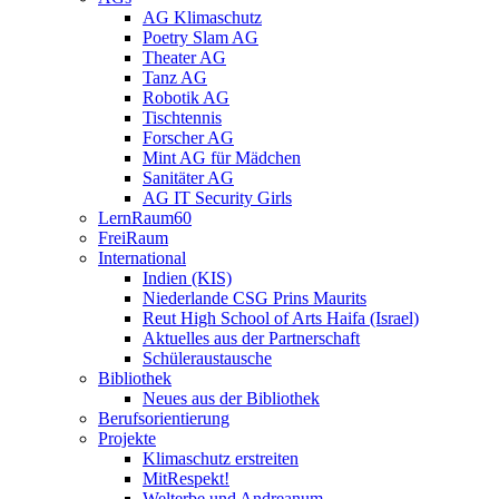
AG Klimaschutz
Poetry Slam AG
Theater AG
Tanz AG
Robotik AG
Tischtennis
Forscher AG
Mint AG für Mädchen
Sanitäter AG
AG IT Security Girls
LernRaum60
FreiRaum
International
Indien (KIS)
Niederlande CSG Prins Maurits
Reut High School of Arts Haifa (Israel)
Aktuelles aus der Partnerschaft
Schüleraustausche
Bibliothek
Neues aus der Bibliothek
Berufsorientierung
Projekte
Klimaschutz erstreiten
MitRespekt!
Welterbe und Andreanum