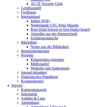
AG IT Security Girls
LernRaum60
FreiRaum
International
Indien (KIS)
Niederlande CSG Prins Maurits
Reut High School of Arts Haifa (Israel)
Aktuelles aus der Partnerschaft
Schüleraustausche
Bibliothek
Neues aus der Bibliothek
Berufsorientierung
Projekte
Klimaschutz erstreiten
MitRespekt!
Welterbe und Andreanum
Jugend debattiert
Diakonisches Praktikum
Kooperationen
Service
Kategorieansicht
Sekretariat
Anfahrt & Lage
Anmeldung
Anmeldung Jahrgang 5