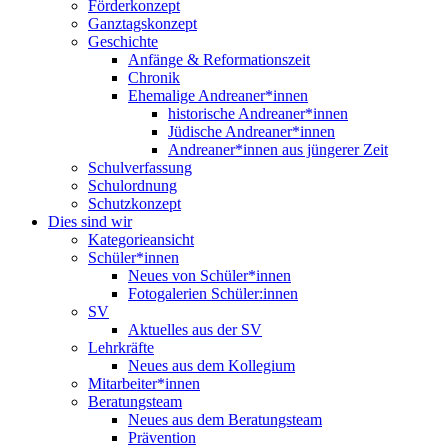
Förderkonzept
Ganztagskonzept
Geschichte
Anfänge & Reformationszeit
Chronik
Ehemalige Andreaner*innen
historische Andreaner*innen
Jüdische Andreaner*innen
Andreaner*innen aus jüngerer Zeit
Schulverfassung
Schulordnung
Schutzkonzept
Dies sind wir
Kategorieansicht
Schüler*innen
Neues von Schüler*innen
Fotogalerien Schüler:innen
SV
Aktuelles aus der SV
Lehrkräfte
Neues aus dem Kollegium
Mitarbeiter*innen
Beratungsteam
Neues aus dem Beratungsteam
Prävention