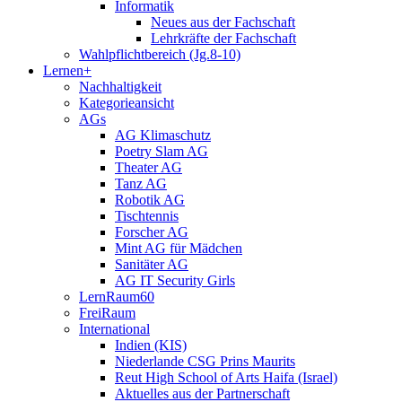
Informatik
Neues aus der Fachschaft
Lehrkräfte der Fachschaft
Wahlpflichtbereich (Jg.8-10)
Lernen+
Nachhaltigkeit
Kategorieansicht
AGs
AG Klimaschutz
Poetry Slam AG
Theater AG
Tanz AG
Robotik AG
Tischtennis
Forscher AG
Mint AG für Mädchen
Sanitäter AG
AG IT Security Girls
LernRaum60
FreiRaum
International
Indien (KIS)
Niederlande CSG Prins Maurits
Reut High School of Arts Haifa (Israel)
Aktuelles aus der Partnerschaft