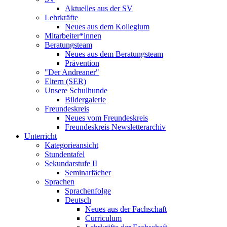
Aktuelles aus der SV
Lehrkräfte
Neues aus dem Kollegium
Mitarbeiter*innen
Beratungsteam
Neues aus dem Beratungsteam
Prävention
"Der Andreaner"
Eltern (SER)
Unsere Schulhunde
Bildergalerie
Freundeskreis
Neues vom Freundeskreis
Freundeskreis Newsletterarchiv
Unterricht
Kategorieansicht
Stundentafel
Sekundarstufe II
Seminarfächer
Sprachen
Sprachenfolge
Deutsch
Neues aus der Fachschaft
Curriculum