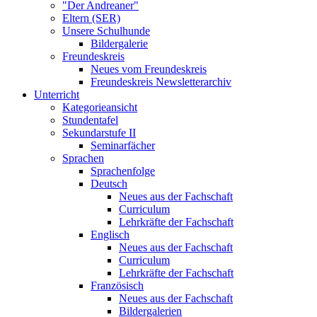
"Der Andreaner"
Eltern (SER)
Unsere Schulhunde
Bildergalerie
Freundeskreis
Neues vom Freundeskreis
Freundeskreis Newsletterarchiv
Unterricht
Kategorieansicht
Stundentafel
Sekundarstufe II
Seminarfächer
Sprachen
Sprachenfolge
Deutsch
Neues aus der Fachschaft
Curriculum
Lehrkräfte der Fachschaft
Englisch
Neues aus der Fachschaft
Curriculum
Lehrkräfte der Fachschaft
Französisch
Neues aus der Fachschaft
Bildergalerien