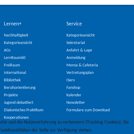
Lernen+
Service
Nachhaltigkeit
Kategorieansicht
Kategorieansicht
Sekretariat
AGs
Anfahrt & Lage
LernRaum60
Anmeldung
FreiRaum
Mensa & Cafeteria
International
Vertretungsplan
Bibliothek
IServ
Berufsorientierung
Fanshop
Projekte
Kalender
Jugend debattiert
Newsletter
Diakonisches Praktikum
Formulare zum Download
Kooperationen
site und die Nutzererfahrung zu verbessern (Tracking Cookies). Sie
unktionalitäten der Seite zur Verfügung stehen.