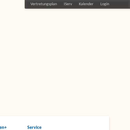
Vertretungsplan
IServ
Kalender
Login
en+
Service