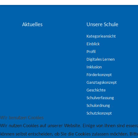
Aktuelles
Unsere Schule
Kategorieansicht
Einblick
Profil
Digitales Lernen
Inklusion
Förderkonzept
Ganztagskonzept
Geschichte
Schulverfassung
Schulordnung
Schutzkonzept
Wir benutzen Cookies
Wir nutzen Cookies auf unserer Website. Einige von ihnen sind essenz
können selbst entscheiden, ob Sie die Cookies zulassen möchten. Bitt