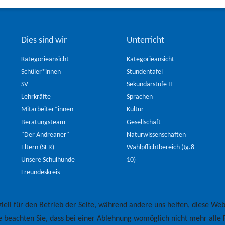
Dies sind wir
Unterricht
Kategorieansicht
Kategorieansicht
Schüler*innen
Stundentafel
SV
Sekundarstufe II
Lehrkräfte
Sprachen
Mitarbeiter*innen
Kultur
Beratungsteam
Gesellschaft
"Der Andreaner"
Naturwissenschaften
Eltern (SER)
Wahlpflichtbereich (Jg.8-
Unsere Schulhunde
10)
Freundeskreis
iell für den Betrieb der Seite, während andere uns helfen, diese Web
e beachten Sie, dass bei einer Ablehnung womöglich nicht mehr alle F