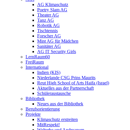
AG Klimaschutz
Poetry Slam AG
Theater AG
Tanz AG
Robotik AG
Tischtennis
Forscher AG
Mint AG für Mädchen
Sanitäter AG
AG IT Security Girls
LernRaum60
FreiRaum
International
Indien (KIS)
Niederlande CSG Prins Maurits
Reut High School of Arts Haifa (Israel)
Aktuelles aus der Partnerschaft
Schüleraustausche
Bibliothek
Neues aus der Bibliothek
Berufsorientierung
Projekte
Klimaschutz erstreiten
MitRespekt!
Welterbe und Andreanum