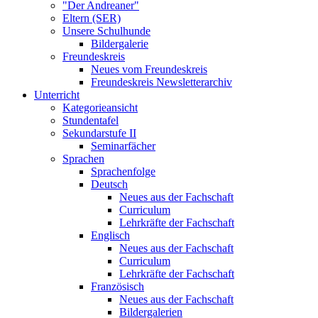
"Der Andreaner"
Eltern (SER)
Unsere Schulhunde
Bildergalerie
Freundeskreis
Neues vom Freundeskreis
Freundeskreis Newsletterarchiv
Unterricht
Kategorieansicht
Stundentafel
Sekundarstufe II
Seminarfächer
Sprachen
Sprachenfolge
Deutsch
Neues aus der Fachschaft
Curriculum
Lehrkräfte der Fachschaft
Englisch
Neues aus der Fachschaft
Curriculum
Lehrkräfte der Fachschaft
Französisch
Neues aus der Fachschaft
Bildergalerien