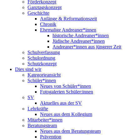
Förderkonzept
Ganztagskonzept
Geschichte
Anfänge & Reformationszeit
Chronik
Ehemalige Andreaner*innen
historische Andreaner*innen
Jüdische Andreaner*innen
Andreaner*innen aus jüngerer Zeit
Schulverfassung
Schulordnung
Schutzkonzept
Dies sind wir
Kategorieansicht
Schüler*innen
Neues von Schüler*innen
Fotogalerien Schüler:innen
SV
Aktuelles aus der SV
Lehrkräfte
Neues aus dem Kollegium
Mitarbeiter*innen
Beratungsteam
Neues aus dem Beratungsteam
Prävention