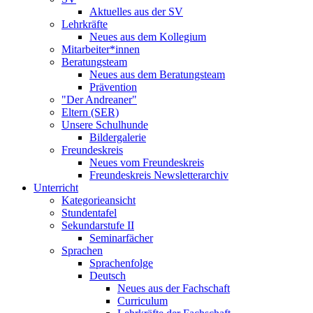
Aktuelles aus der SV
Lehrkräfte
Neues aus dem Kollegium
Mitarbeiter*innen
Beratungsteam
Neues aus dem Beratungsteam
Prävention
"Der Andreaner"
Eltern (SER)
Unsere Schulhunde
Bildergalerie
Freundeskreis
Neues vom Freundeskreis
Freundeskreis Newsletterarchiv
Unterricht
Kategorieansicht
Stundentafel
Sekundarstufe II
Seminarfächer
Sprachen
Sprachenfolge
Deutsch
Neues aus der Fachschaft
Curriculum