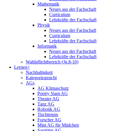
Mathematik
Neues aus der Fachschaft
Curriculum
Lehrkräfte der Fachschaft
Physik
Neues aus der Fachschaft
Curriculum
Lehrkräfte der Fachschaft
Informatik
Neues aus der Fachschaft
Lehrkräfte der Fachschaft
Wahlpflichtbereich (Jg.8-10)
Lernen+
Nachhaltigkeit
Kategorieansicht
AGs
AG Klimaschutz
Poetry Slam AG
Theater AG
Tanz AG
Robotik AG
Tischtennis
Forscher AG
Mint AG für Mädchen
Sanitäter AG