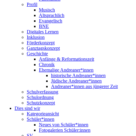
Profil
Musisch
Altsprachlich
Evangelisch
BNE
Digitales Lernen
Inklusion
Förderkonzept
Ganztagskonzept
Geschichte
Anfänge & Reformationszeit
Chronik
Ehemalige Andreaner*innen
historische Andreaner*innen
Jüdische Andreaner*innen
Andreaner*innen aus jüngerer Zeit
Schulverfassung
Schulordnung
Schutzkonzept
Dies sind wir
Kategorieansicht
Schüler*innen
Neues von Schüler*innen
Fotogalerien Schüler:innen
SV