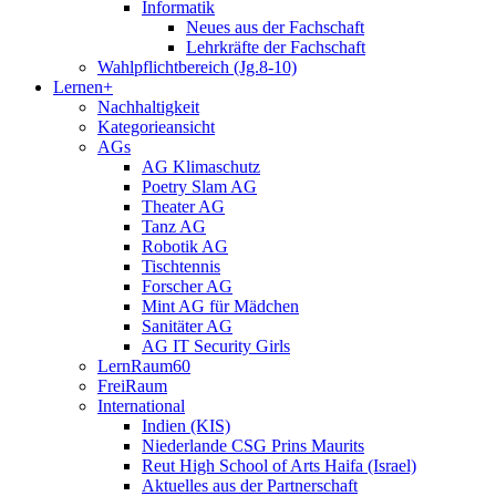
Informatik
Neues aus der Fachschaft
Lehrkräfte der Fachschaft
Wahlpflichtbereich (Jg.8-10)
Lernen+
Nachhaltigkeit
Kategorieansicht
AGs
AG Klimaschutz
Poetry Slam AG
Theater AG
Tanz AG
Robotik AG
Tischtennis
Forscher AG
Mint AG für Mädchen
Sanitäter AG
AG IT Security Girls
LernRaum60
FreiRaum
International
Indien (KIS)
Niederlande CSG Prins Maurits
Reut High School of Arts Haifa (Israel)
Aktuelles aus der Partnerschaft