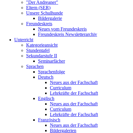
"Der Andreaner"
Eltern (SER)
Unsere Schulhunde
Bildergalerie
Freundeskreis
Neues vom Freundeskreis
Freundeskreis Newsletterarchiv
Unterricht
Kategorieansicht
Stundentafel
Sekundarstufe II
Seminarfächer
Sprachen
Sprachenfolge
Deutsch
Neues aus der Fachschaft
Curriculum
Lehrkräfte der Fachschaft
Englisch
Neues aus der Fachschaft
Curriculum
Lehrkräfte der Fachschaft
Französisch
Neues aus der Fachschaft
Bildergalerien