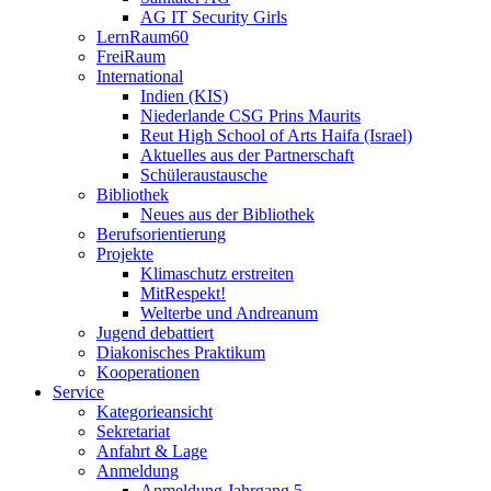
AG IT Security Girls
LernRaum60
FreiRaum
International
Indien (KIS)
Niederlande CSG Prins Maurits
Reut High School of Arts Haifa (Israel)
Aktuelles aus der Partnerschaft
Schüleraustausche
Bibliothek
Neues aus der Bibliothek
Berufsorientierung
Projekte
Klimaschutz erstreiten
MitRespekt!
Welterbe und Andreanum
Jugend debattiert
Diakonisches Praktikum
Kooperationen
Service
Kategorieansicht
Sekretariat
Anfahrt & Lage
Anmeldung
Anmeldung Jahrgang 5