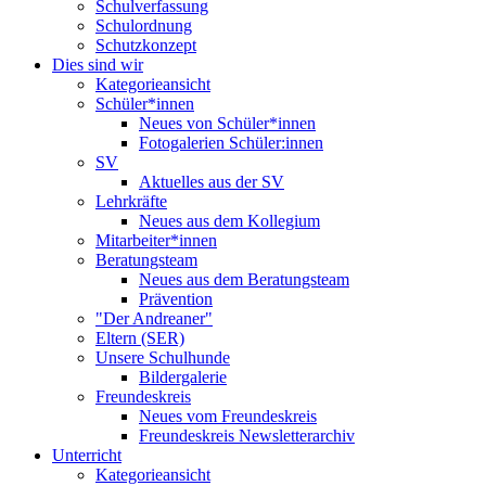
Schulverfassung
Schulordnung
Schutzkonzept
Dies sind wir
Kategorieansicht
Schüler*innen
Neues von Schüler*innen
Fotogalerien Schüler:innen
SV
Aktuelles aus der SV
Lehrkräfte
Neues aus dem Kollegium
Mitarbeiter*innen
Beratungsteam
Neues aus dem Beratungsteam
Prävention
"Der Andreaner"
Eltern (SER)
Unsere Schulhunde
Bildergalerie
Freundeskreis
Neues vom Freundeskreis
Freundeskreis Newsletterarchiv
Unterricht
Kategorieansicht