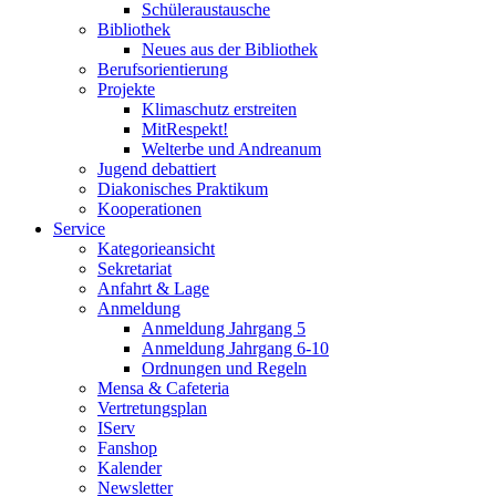
Schüleraustausche
Bibliothek
Neues aus der Bibliothek
Berufsorientierung
Projekte
Klimaschutz erstreiten
MitRespekt!
Welterbe und Andreanum
Jugend debattiert
Diakonisches Praktikum
Kooperationen
Service
Kategorieansicht
Sekretariat
Anfahrt & Lage
Anmeldung
Anmeldung Jahrgang 5
Anmeldung Jahrgang 6-10
Ordnungen und Regeln
Mensa & Cafeteria
Vertretungsplan
IServ
Fanshop
Kalender
Newsletter