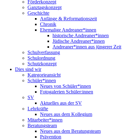
Förderkonzept
Ganztagskonzept
Geschichte
Anfänge & Reformationszeit
Chronik
Ehemalige Andreaner*innen
historische Andreaner*innen
Jüdische Andreaner*innen
Andreaner*innen aus jüngerer Zeit
Schulverfassung
Schulordnung
Schutzkonzept
Dies sind wir
Kategorieansicht
Schüler*innen
Neues von Schüler*innen
Fotogalerien Schüler:innen
SV
Aktuelles aus der SV
Lehrkräfte
Neues aus dem Kollegium
Mitarbeiter*innen
Beratungsteam
Neues aus dem Beratungsteam
Prävention