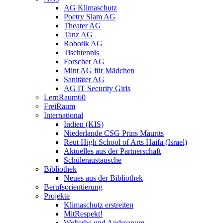
AG Klimaschutz
Poetry Slam AG
Theater AG
Tanz AG
Robotik AG
Tischtennis
Forscher AG
Mint AG für Mädchen
Sanitäter AG
AG IT Security Girls
LernRaum60
FreiRaum
International
Indien (KIS)
Niederlande CSG Prins Maurits
Reut High School of Arts Haifa (Israel)
Aktuelles aus der Partnerschaft
Schüleraustausche
Bibliothek
Neues aus der Bibliothek
Berufsorientierung
Projekte
Klimaschutz erstreiten
MitRespekt!
Welterbe und Andreanum