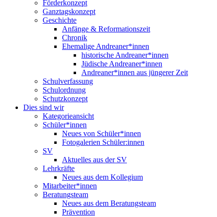
Förderkonzept
Ganztagskonzept
Geschichte
Anfänge & Reformationszeit
Chronik
Ehemalige Andreaner*innen
historische Andreaner*innen
Jüdische Andreaner*innen
Andreaner*innen aus jüngerer Zeit
Schulverfassung
Schulordnung
Schutzkonzept
Dies sind wir
Kategorieansicht
Schüler*innen
Neues von Schüler*innen
Fotogalerien Schüler:innen
SV
Aktuelles aus der SV
Lehrkräfte
Neues aus dem Kollegium
Mitarbeiter*innen
Beratungsteam
Neues aus dem Beratungsteam
Prävention