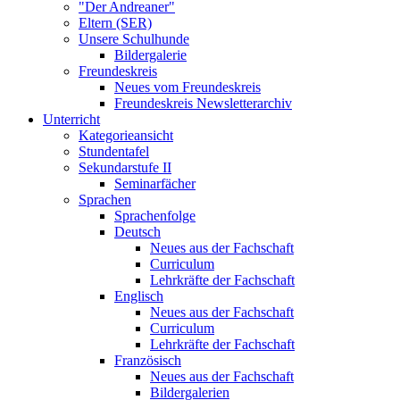
"Der Andreaner"
Eltern (SER)
Unsere Schulhunde
Bildergalerie
Freundeskreis
Neues vom Freundeskreis
Freundeskreis Newsletterarchiv
Unterricht
Kategorieansicht
Stundentafel
Sekundarstufe II
Seminarfächer
Sprachen
Sprachenfolge
Deutsch
Neues aus der Fachschaft
Curriculum
Lehrkräfte der Fachschaft
Englisch
Neues aus der Fachschaft
Curriculum
Lehrkräfte der Fachschaft
Französisch
Neues aus der Fachschaft
Bildergalerien