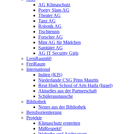
AG Klimaschutz
Poetry Slam AG
Theater AG
Tanz AG
Robotik AG
Tischtennis
Forscher AG
Mint AG für Mädchen
Sanitäter AG
AG IT Security Girls
LernRaum60
FreiRaum
International
Indien (KIS)
Niederlande CSG Prins Maurits
Reut High School of Arts Haifa (Israel)
Aktuelles aus der Partnerschaft
Schüleraustausche
Bibliothek
Neues aus der Bibliothek
Berufsorientierung
Projekte
Klimaschutz erstreiten
MitRespekt!
Welterbe und Andreanum