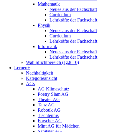
Mathematik
Neues aus der Fachschaft
Curriculum
Lehrkräfte der Fachschaft
Physik
Neues aus der Fachschaft
Curriculum
Lehrkräfte der Fachschaft
Informatik
Neues aus der Fachschaft
Lehrkräfte der Fachschaft
Wahlpflichtbereich (Jg.8-10)
Lernen+
Nachhaltigkeit
Kategorieansicht
AGs
AG Klimaschutz
Poetry Slam AG
Theater AG
Tanz AG
Robotik AG
Tischtennis
Forscher AG
Mint AG für Mädchen
Sanitäter AG