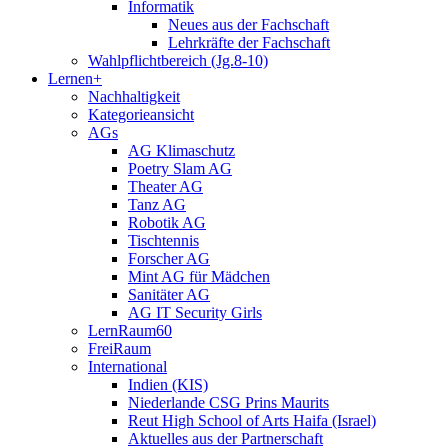
Informatik
Neues aus der Fachschaft
Lehrkräfte der Fachschaft
Wahlpflichtbereich (Jg.8-10)
Lernen+
Nachhaltigkeit
Kategorieansicht
AGs
AG Klimaschutz
Poetry Slam AG
Theater AG
Tanz AG
Robotik AG
Tischtennis
Forscher AG
Mint AG für Mädchen
Sanitäter AG
AG IT Security Girls
LernRaum60
FreiRaum
International
Indien (KIS)
Niederlande CSG Prins Maurits
Reut High School of Arts Haifa (Israel)
Aktuelles aus der Partnerschaft