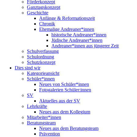
Förderkonzept
Ganztagskonzept
Geschichte
Anfänge & Reformationszeit
Chronik
Ehemalige Andreaner*innen
historische Andreaner*innen
Jüdische Andreaner*innen
Andreaner*innen aus jüngerer Zeit
Schulverfassung
Schulordnung
Schutzkonzept
Dies sind wir
Kategorieansicht
Schüler*innen
Neues von Schüler*innen
Fotogalerien Schüler:innen
SV
Aktuelles aus der SV
Lehrkräfte
Neues aus dem Kollegium
Mitarbeiter*innen
Beratungsteam
Neues aus dem Beratungsteam
Prävention