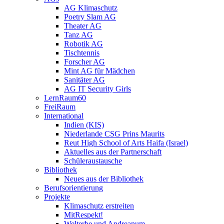
AG Klimaschutz
Poetry Slam AG
Theater AG
Tanz AG
Robotik AG
Tischtennis
Forscher AG
Mint AG für Mädchen
Sanitäter AG
AG IT Security Girls
LernRaum60
FreiRaum
International
Indien (KIS)
Niederlande CSG Prins Maurits
Reut High School of Arts Haifa (Israel)
Aktuelles aus der Partnerschaft
Schüleraustausche
Bibliothek
Neues aus der Bibliothek
Berufsorientierung
Projekte
Klimaschutz erstreiten
MitRespekt!
Welterbe und Andreanum