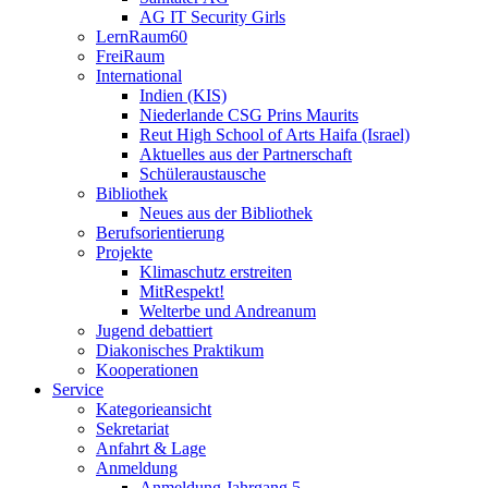
AG IT Security Girls
LernRaum60
FreiRaum
International
Indien (KIS)
Niederlande CSG Prins Maurits
Reut High School of Arts Haifa (Israel)
Aktuelles aus der Partnerschaft
Schüleraustausche
Bibliothek
Neues aus der Bibliothek
Berufsorientierung
Projekte
Klimaschutz erstreiten
MitRespekt!
Welterbe und Andreanum
Jugend debattiert
Diakonisches Praktikum
Kooperationen
Service
Kategorieansicht
Sekretariat
Anfahrt & Lage
Anmeldung
Anmeldung Jahrgang 5