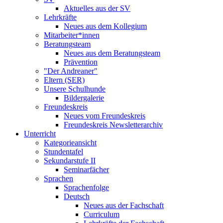
Aktuelles aus der SV
Lehrkräfte
Neues aus dem Kollegium
Mitarbeiter*innen
Beratungsteam
Neues aus dem Beratungsteam
Prävention
"Der Andreaner"
Eltern (SER)
Unsere Schulhunde
Bildergalerie
Freundeskreis
Neues vom Freundeskreis
Freundeskreis Newsletterarchiv
Unterricht
Kategorieansicht
Stundentafel
Sekundarstufe II
Seminarfächer
Sprachen
Sprachenfolge
Deutsch
Neues aus der Fachschaft
Curriculum