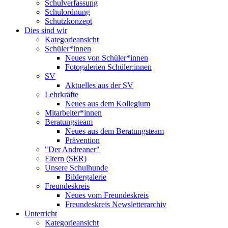
Schulverfassung
Schulordnung
Schutzkonzept
Dies sind wir
Kategorieansicht
Schüler*innen
Neues von Schüler*innen
Fotogalerien Schüler:innen
SV
Aktuelles aus der SV
Lehrkräfte
Neues aus dem Kollegium
Mitarbeiter*innen
Beratungsteam
Neues aus dem Beratungsteam
Prävention
"Der Andreaner"
Eltern (SER)
Unsere Schulhunde
Bildergalerie
Freundeskreis
Neues vom Freundeskreis
Freundeskreis Newsletterarchiv
Unterricht
Kategorieansicht