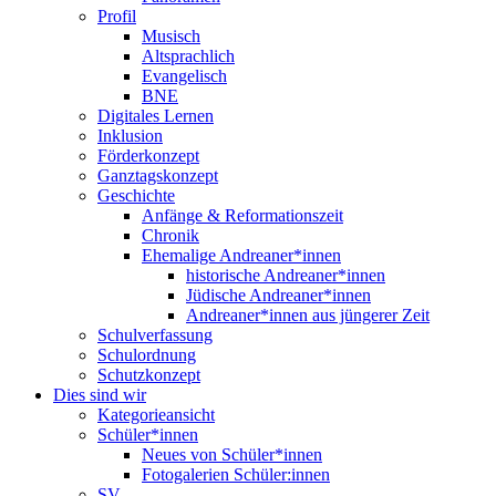
Profil
Musisch
Altsprachlich
Evangelisch
BNE
Digitales Lernen
Inklusion
Förderkonzept
Ganztagskonzept
Geschichte
Anfänge & Reformationszeit
Chronik
Ehemalige Andreaner*innen
historische Andreaner*innen
Jüdische Andreaner*innen
Andreaner*innen aus jüngerer Zeit
Schulverfassung
Schulordnung
Schutzkonzept
Dies sind wir
Kategorieansicht
Schüler*innen
Neues von Schüler*innen
Fotogalerien Schüler:innen
SV