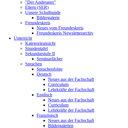
"Der Andreaner"
Eltern (SER)
Unsere Schulhunde
Bildergalerie
Freundeskreis
Neues vom Freundeskreis
Freundeskreis Newsletterarchiv
Unterricht
Kategorieansicht
Stundentafel
Sekundarstufe II
Seminarfächer
Sprachen
Sprachenfolge
Deutsch
Neues aus der Fachschaft
Curriculum
Lehrkräfte der Fachschaft
Englisch
Neues aus der Fachschaft
Curriculum
Lehrkräfte der Fachschaft
Französisch
Neues aus der Fachschaft
Bildergalerien