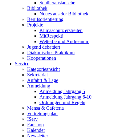
Schüleraustausche
Bibliothek
Neues aus der Bibliothek
Berufsorientierung
Projekte
Klimaschutz erstreiten
MitRespekt!
Welterbe und Andreanum
Jugend debattiert
Diakonisches Praktikum
Kooperationen
Service
Kategorieansicht
Sekretariat
Anfahrt & Lage
Anmeldung
Anmeldung Jahrgang 5
Anmeldung Jahrgang 6-10
Ordnungen und Regeln
Mensa & Cafeteria
Vertretungsplan
IServ
Fanshop
Kalender
Newsletter