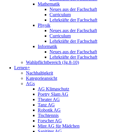
Mathematik
Neues aus der Fachschaft
Curriculum
Lehrkräfte der Fachschaft
Physik
Neues aus der Fachschaft
Curriculum
Lehrkräfte der Fachschaft
Informatik
Neues aus der Fachschaft
Lehrkräfte der Fachschaft
Wahlpflichtbereich (Jg.8-10)
Lernen+
Nachhaltigkeit
Kategorieansicht
AGs
AG Klimaschutz
Poetry Slam AG
Theater AG
Tanz AG
Robotik AG
Tischtennis
Forscher AG
Mint AG für Mädchen
Sanitäter AG