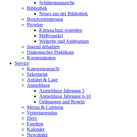
Schüleraustausche
Bibliothek
Neues aus der Bibliothek
Berufsorientierung
Projekte
Klimaschutz erstreiten
MitRespekt!
Welterbe und Andreanum
Jugend debattiert
Diakonisches Praktikum
Kooperationen
Service
Kategorieansicht
Sekretariat
Anfahrt & Lage
Anmeldung
Anmeldung Jahrgang 5
Anmeldung Jahrgang 6-10
Ordnungen und Regeln
Mensa & Cafeteria
Vertretungsplan
IServ
Fanshop
Kalender
Newsletter