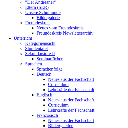
"Der Andreaner"
Eltern (SER)
Unsere Schulhunde
Bildergalerie
Freundeskreis
Neues vom Freundeskreis
Freundeskreis Newsletterarchiv
Unterricht
Kategorieansicht
Stundentafel
Sekundarstufe II
Seminarfächer
Sprachen
Sprachenfolge
Deutsch
Neues aus der Fachschaft
Curriculum
Lehrkräfte der Fachschaft
Englisch
Neues aus der Fachschaft
Curriculum
Lehrkräfte der Fachschaft
Französisch
Neues aus der Fachschaft
Bildergalerien