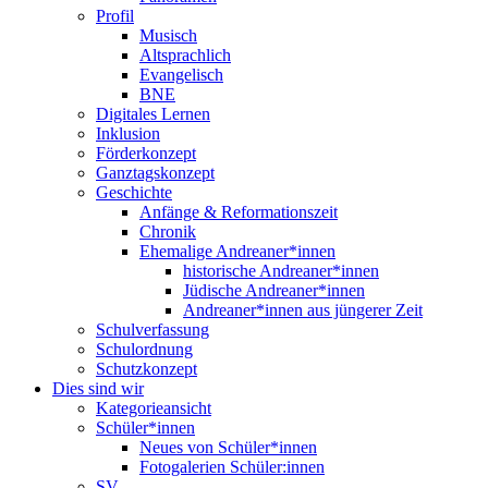
Profil
Musisch
Altsprachlich
Evangelisch
BNE
Digitales Lernen
Inklusion
Förderkonzept
Ganztagskonzept
Geschichte
Anfänge & Reformationszeit
Chronik
Ehemalige Andreaner*innen
historische Andreaner*innen
Jüdische Andreaner*innen
Andreaner*innen aus jüngerer Zeit
Schulverfassung
Schulordnung
Schutzkonzept
Dies sind wir
Kategorieansicht
Schüler*innen
Neues von Schüler*innen
Fotogalerien Schüler:innen
SV