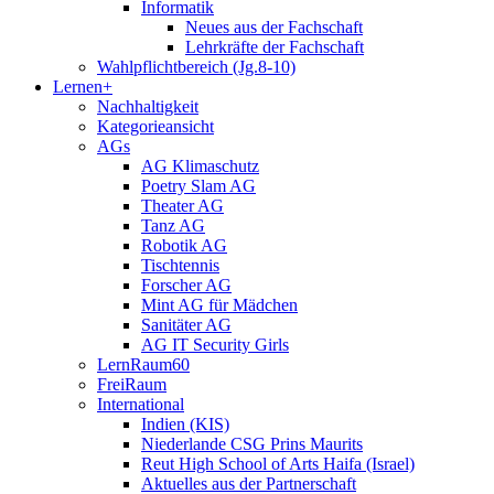
Informatik
Neues aus der Fachschaft
Lehrkräfte der Fachschaft
Wahlpflichtbereich (Jg.8-10)
Lernen+
Nachhaltigkeit
Kategorieansicht
AGs
AG Klimaschutz
Poetry Slam AG
Theater AG
Tanz AG
Robotik AG
Tischtennis
Forscher AG
Mint AG für Mädchen
Sanitäter AG
AG IT Security Girls
LernRaum60
FreiRaum
International
Indien (KIS)
Niederlande CSG Prins Maurits
Reut High School of Arts Haifa (Israel)
Aktuelles aus der Partnerschaft