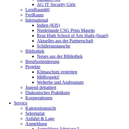
AG IT Security Girls
LernRaum60
FreiRaum
International
Indien (KIS)
Niederlande CSG Prins Maurits
Reut High School of Arts Haifa (Israel)
Aktuelles aus der Partnerschaft
Schüleraustausche
Bibliothek
Neues aus der Bibliothek
Berufsorientierung
Projekte
Klimaschutz erstreiten
MitRespekt!
Welterbe und Andreanum
Jugend debattiert
Diakonisches Praktikum
Kooperationen
Service
Kategorieansicht
Sekretariat
Anfahrt & Lage
Anmeldung
Anmeldung Jahrgang 5