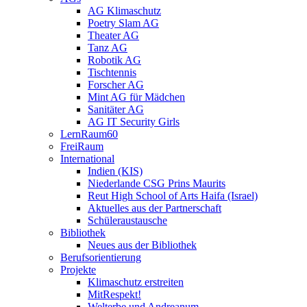
AG Klimaschutz
Poetry Slam AG
Theater AG
Tanz AG
Robotik AG
Tischtennis
Forscher AG
Mint AG für Mädchen
Sanitäter AG
AG IT Security Girls
LernRaum60
FreiRaum
International
Indien (KIS)
Niederlande CSG Prins Maurits
Reut High School of Arts Haifa (Israel)
Aktuelles aus der Partnerschaft
Schüleraustausche
Bibliothek
Neues aus der Bibliothek
Berufsorientierung
Projekte
Klimaschutz erstreiten
MitRespekt!
Welterbe und Andreanum