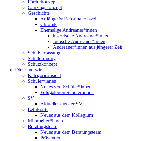
Förderkonzept
Ganztagskonzept
Geschichte
Anfänge & Reformationszeit
Chronik
Ehemalige Andreaner*innen
historische Andreaner*innen
Jüdische Andreaner*innen
Andreaner*innen aus jüngerer Zeit
Schulverfassung
Schulordnung
Schutzkonzept
Dies sind wir
Kategorieansicht
Schüler*innen
Neues von Schüler*innen
Fotogalerien Schüler:innen
SV
Aktuelles aus der SV
Lehrkräfte
Neues aus dem Kollegium
Mitarbeiter*innen
Beratungsteam
Neues aus dem Beratungsteam
Prävention