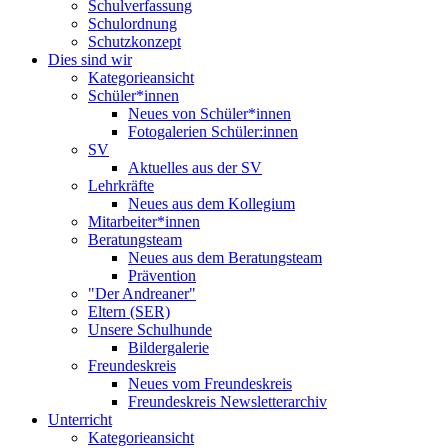
Schulverfassung
Schulordnung
Schutzkonzept
Dies sind wir
Kategorieansicht
Schüler*innen
Neues von Schüler*innen
Fotogalerien Schüler:innen
SV
Aktuelles aus der SV
Lehrkräfte
Neues aus dem Kollegium
Mitarbeiter*innen
Beratungsteam
Neues aus dem Beratungsteam
Prävention
"Der Andreaner"
Eltern (SER)
Unsere Schulhunde
Bildergalerie
Freundeskreis
Neues vom Freundeskreis
Freundeskreis Newsletterarchiv
Unterricht
Kategorieansicht