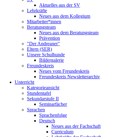
Aktuelles aus der SV
Lehrkräfte
Neues aus dem Kollegium
Mitarbeiter*innen
Beratungsteam
Neues aus dem Beratungsteam
Prävention
"Der Andreaner"
Eltern (SER)
Unsere Schulhunde
Bildergalerie
Freundeskreis
Neues vom Freundeskreis
Freundeskreis Newsletterarchiv
Unterricht
Kategorieansicht
Stundentafel
Sekundarstufe II
Seminarfächer
Sprachen
Sprachenfolge
Deutsch
Neues aus der Fachschaft
Curriculum