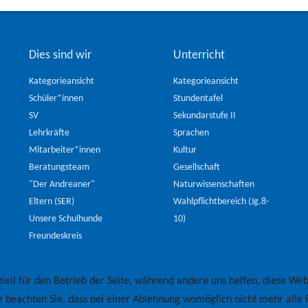
Dies sind wir
Unterricht
Kategorieansicht
Kategorieansicht
Schüler*innen
Stundentafel
SV
Sekundarstufe II
Lehrkräfte
Sprachen
Mitarbeiter*innen
Kultur
Beratungsteam
Gesellschaft
"Der Andreaner"
Naturwissenschaften
Eltern (SER)
Wahlpflichtbereich (Jg.8-
Unsere Schulhunde
10)
Freundeskreis
iell für den Betrieb der Seite, während andere uns helfen, diese Web
e beachten Sie, dass bei einer Ablehnung womöglich nicht mehr alle F