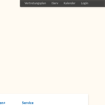
Vertretungsplan
IServ
Kalender
Login
en+
Service