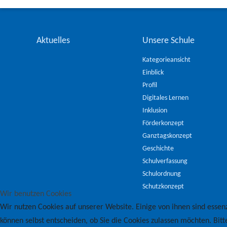
Aktuelles
Unsere Schule
Kategorieansicht
Einblick
Profil
Digitales Lernen
Inklusion
Förderkonzept
Ganztagskonzept
Geschichte
Schulverfassung
Schulordnung
Schutzkonzept
Wir benutzen Cookies
Wir nutzen Cookies auf unserer Website. Einige von ihnen sind essenz
können selbst entscheiden, ob Sie die Cookies zulassen möchten. Bitt