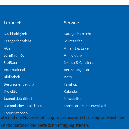
Lernen+
Service
Nachhaltigkeit
Kategorieansicht
Kategorieansicht
Sekretariat
AGs
Anfahrt & Lage
LernRaum60
Anmeldung
FreiRaum
Mensa & Cafeteria
International
Vertretungsplan
Bibliothek
IServ
Berufsorientierung
Fanshop
Projekte
Kalender
Jugend debattiert
Newsletter
Diakonisches Praktikum
Formulare zum Download
Kooperationen
site und die Nutzererfahrung zu verbessern (Tracking Cookies). Sie
unktionalitäten der Seite zur Verfügung stehen.