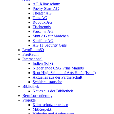
AG Klimaschutz
Poetry Slam AG
Theater AG
Tanz AG
Robotik AG
Tischtennis
Forscher AG
Mint AG für Mädchen
Sanitäter AG
AG IT Security Girls
LernRaum60
FreiRaum
International
Indien (KIS)
Niederlande CSG Prins Maurits
Reut High School of Arts Haifa (Israel)
Aktuelles aus der Partnerschaft
Schüleraustausche
Bibliothek
Neues aus der Bibliothek
Berufsorientierung
Projekte
Klimaschutz erstreiten
MitRespekt!
Welterbe und Andreanum