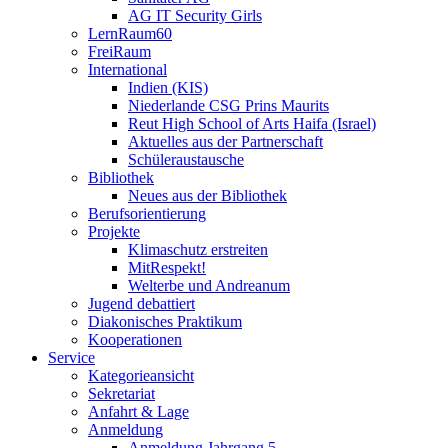
AG IT Security Girls
LernRaum60
FreiRaum
International
Indien (KIS)
Niederlande CSG Prins Maurits
Reut High School of Arts Haifa (Israel)
Aktuelles aus der Partnerschaft
Schüleraustausche
Bibliothek
Neues aus der Bibliothek
Berufsorientierung
Projekte
Klimaschutz erstreiten
MitRespekt!
Welterbe und Andreanum
Jugend debattiert
Diakonisches Praktikum
Kooperationen
Service
Kategorieansicht
Sekretariat
Anfahrt & Lage
Anmeldung
Anmeldung Jahrgang 5