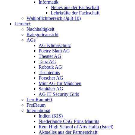
Informatik
Neues aus der Fachschaft
Lehrkräfte der Fachschaft
Wahlpflichtbereich (Jg.8-10)
Lernen+
Nachhaltigkeit
Kategorieansicht
AGs
AG Klimaschutz
Poetry Slam AG
Theater AG
Tanz AG
Robotik AG
Tischtennis
Forscher AG
Mint AG für Mädchen
Sanitäter AG
AG IT Security Girls
LernRaum60
FreiRaum
International
Indien (KIS)
Niederlande CSG Prins Maurits
Reut High School of Arts Haifa (Israel)
Aktuelles aus der Partnerschaft