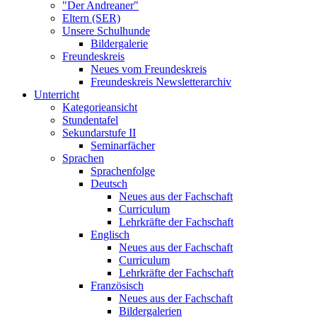
"Der Andreaner"
Eltern (SER)
Unsere Schulhunde
Bildergalerie
Freundeskreis
Neues vom Freundeskreis
Freundeskreis Newsletterarchiv
Unterricht
Kategorieansicht
Stundentafel
Sekundarstufe II
Seminarfächer
Sprachen
Sprachenfolge
Deutsch
Neues aus der Fachschaft
Curriculum
Lehrkräfte der Fachschaft
Englisch
Neues aus der Fachschaft
Curriculum
Lehrkräfte der Fachschaft
Französisch
Neues aus der Fachschaft
Bildergalerien