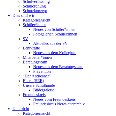
Schulverfassung
Schulordnung
Schutzkonzept
Dies sind wir
Kategorieansicht
Schüler*innen
Neues von Schüler*innen
Fotogalerien Schüler:innen
SV
Aktuelles aus der SV
Lehrkräfte
Neues aus dem Kollegium
Mitarbeiter*innen
Beratungsteam
Neues aus dem Beratungsteam
Prävention
"Der Andreaner"
Eltern (SER)
Unsere Schulhunde
Bildergalerie
Freundeskreis
Neues vom Freundeskreis
Freundeskreis Newsletterarchiv
Unterricht
Kategorieansicht