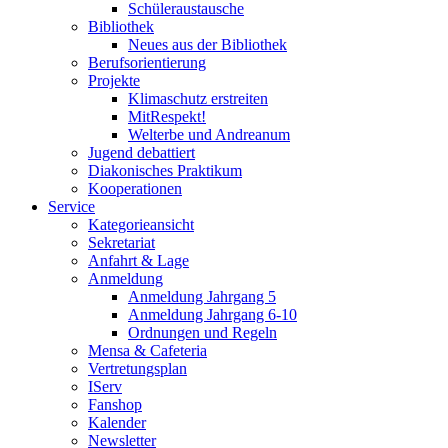
Schüleraustausche
Bibliothek
Neues aus der Bibliothek
Berufsorientierung
Projekte
Klimaschutz erstreiten
MitRespekt!
Welterbe und Andreanum
Jugend debattiert
Diakonisches Praktikum
Kooperationen
Service
Kategorieansicht
Sekretariat
Anfahrt & Lage
Anmeldung
Anmeldung Jahrgang 5
Anmeldung Jahrgang 6-10
Ordnungen und Regeln
Mensa & Cafeteria
Vertretungsplan
IServ
Fanshop
Kalender
Newsletter