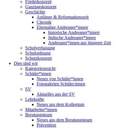
Förderkonzept
Ganztagskonzept
Geschichte
Anfänge & Reformationszeit
Chronik
Ehemalige Andreaner*innen
historische Andreaner*innen
Jüdische Andreaner*innen
Andreaner*innen aus jüngerer Zeit
Schulverfassung
Schulordnung
Schutzkonzept
Dies sind wir
Kategorieansicht
Schüler*innen
Neues von Schüler*innen
Fotogalerien Schüler:innen
SV
Aktuelles aus der SV
Lehrkräfte
Neues aus dem Kollegium
Mitarbeiter*innen
Beratungsteam
Neues aus dem Beratungsteam
Prävention