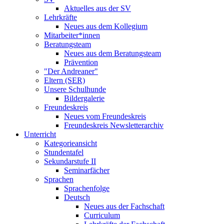
Aktuelles aus der SV
Lehrkräfte
Neues aus dem Kollegium
Mitarbeiter*innen
Beratungsteam
Neues aus dem Beratungsteam
Prävention
"Der Andreaner"
Eltern (SER)
Unsere Schulhunde
Bildergalerie
Freundeskreis
Neues vom Freundeskreis
Freundeskreis Newsletterarchiv
Unterricht
Kategorieansicht
Stundentafel
Sekundarstufe II
Seminarfächer
Sprachen
Sprachenfolge
Deutsch
Neues aus der Fachschaft
Curriculum