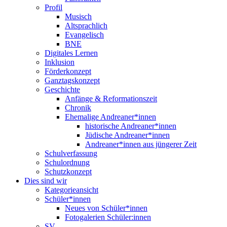
Profil
Musisch
Altsprachlich
Evangelisch
BNE
Digitales Lernen
Inklusion
Förderkonzept
Ganztagskonzept
Geschichte
Anfänge & Reformationszeit
Chronik
Ehemalige Andreaner*innen
historische Andreaner*innen
Jüdische Andreaner*innen
Andreaner*innen aus jüngerer Zeit
Schulverfassung
Schulordnung
Schutzkonzept
Dies sind wir
Kategorieansicht
Schüler*innen
Neues von Schüler*innen
Fotogalerien Schüler:innen
SV