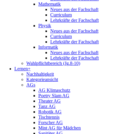
Mathematik
Neues aus der Fachschaft
Curriculum
Lehrkräfte der Fachschaft
Physik
Neues aus der Fachschaft
Curriculum
Lehrkräfte der Fachschaft
Informatik
Neues aus der Fachschaft
Lehrkräfte der Fachschaft
Wahlpflichtbereich (Jg.8-10)
Lernen+
Nachhaltigkeit
Kategorieansicht
AGs
AG Klimaschutz
Poetry Slam AG
Theater AG
Tanz AG
Robotik AG
Tischtennis
Forscher AG
Mint AG für Mädchen
Sanitäter AG