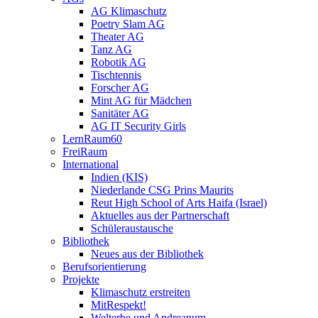
AG Klimaschutz
Poetry Slam AG
Theater AG
Tanz AG
Robotik AG
Tischtennis
Forscher AG
Mint AG für Mädchen
Sanitäter AG
AG IT Security Girls
LernRaum60
FreiRaum
International
Indien (KIS)
Niederlande CSG Prins Maurits
Reut High School of Arts Haifa (Israel)
Aktuelles aus der Partnerschaft
Schüleraustausche
Bibliothek
Neues aus der Bibliothek
Berufsorientierung
Projekte
Klimaschutz erstreiten
MitRespekt!
Welterbe und Andreanum