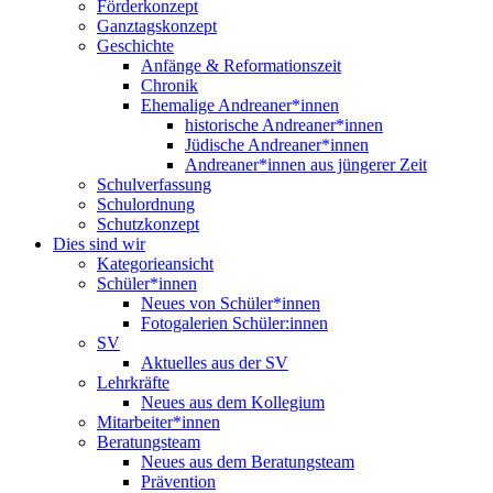
Förderkonzept
Ganztagskonzept
Geschichte
Anfänge & Reformationszeit
Chronik
Ehemalige Andreaner*innen
historische Andreaner*innen
Jüdische Andreaner*innen
Andreaner*innen aus jüngerer Zeit
Schulverfassung
Schulordnung
Schutzkonzept
Dies sind wir
Kategorieansicht
Schüler*innen
Neues von Schüler*innen
Fotogalerien Schüler:innen
SV
Aktuelles aus der SV
Lehrkräfte
Neues aus dem Kollegium
Mitarbeiter*innen
Beratungsteam
Neues aus dem Beratungsteam
Prävention