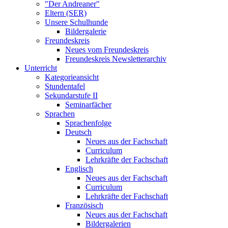
"Der Andreaner"
Eltern (SER)
Unsere Schulhunde
Bildergalerie
Freundeskreis
Neues vom Freundeskreis
Freundeskreis Newsletterarchiv
Unterricht
Kategorieansicht
Stundentafel
Sekundarstufe II
Seminarfächer
Sprachen
Sprachenfolge
Deutsch
Neues aus der Fachschaft
Curriculum
Lehrkräfte der Fachschaft
Englisch
Neues aus der Fachschaft
Curriculum
Lehrkräfte der Fachschaft
Französisch
Neues aus der Fachschaft
Bildergalerien