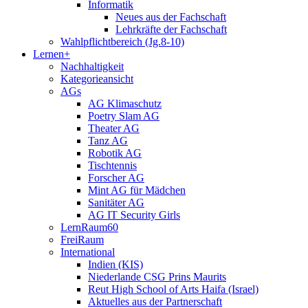
Informatik
Neues aus der Fachschaft
Lehrkräfte der Fachschaft
Wahlpflichtbereich (Jg.8-10)
Lernen+
Nachhaltigkeit
Kategorieansicht
AGs
AG Klimaschutz
Poetry Slam AG
Theater AG
Tanz AG
Robotik AG
Tischtennis
Forscher AG
Mint AG für Mädchen
Sanitäter AG
AG IT Security Girls
LernRaum60
FreiRaum
International
Indien (KIS)
Niederlande CSG Prins Maurits
Reut High School of Arts Haifa (Israel)
Aktuelles aus der Partnerschaft