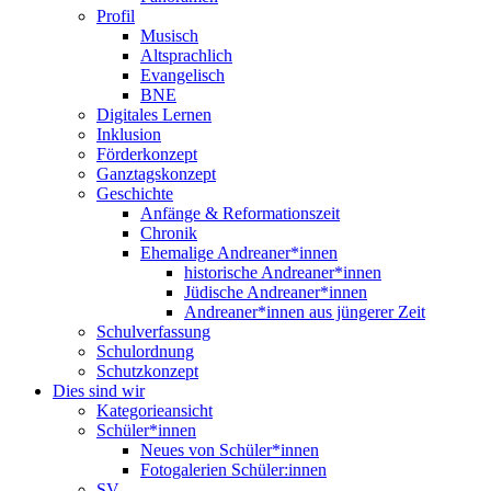
Profil
Musisch
Altsprachlich
Evangelisch
BNE
Digitales Lernen
Inklusion
Förderkonzept
Ganztagskonzept
Geschichte
Anfänge & Reformationszeit
Chronik
Ehemalige Andreaner*innen
historische Andreaner*innen
Jüdische Andreaner*innen
Andreaner*innen aus jüngerer Zeit
Schulverfassung
Schulordnung
Schutzkonzept
Dies sind wir
Kategorieansicht
Schüler*innen
Neues von Schüler*innen
Fotogalerien Schüler:innen
SV