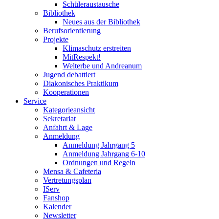
Schüleraustausche
Bibliothek
Neues aus der Bibliothek
Berufsorientierung
Projekte
Klimaschutz erstreiten
MitRespekt!
Welterbe und Andreanum
Jugend debattiert
Diakonisches Praktikum
Kooperationen
Service
Kategorieansicht
Sekretariat
Anfahrt & Lage
Anmeldung
Anmeldung Jahrgang 5
Anmeldung Jahrgang 6-10
Ordnungen und Regeln
Mensa & Cafeteria
Vertretungsplan
IServ
Fanshop
Kalender
Newsletter