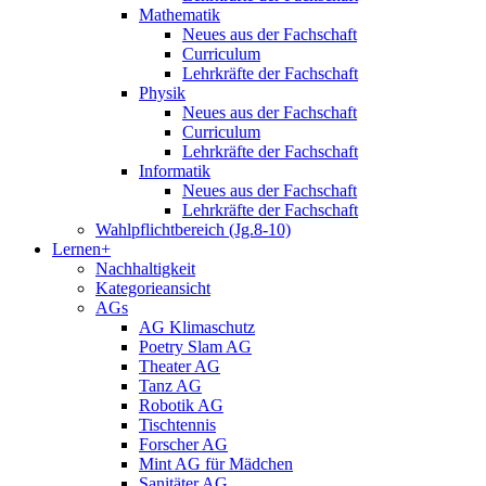
Mathematik
Neues aus der Fachschaft
Curriculum
Lehrkräfte der Fachschaft
Physik
Neues aus der Fachschaft
Curriculum
Lehrkräfte der Fachschaft
Informatik
Neues aus der Fachschaft
Lehrkräfte der Fachschaft
Wahlpflichtbereich (Jg.8-10)
Lernen+
Nachhaltigkeit
Kategorieansicht
AGs
AG Klimaschutz
Poetry Slam AG
Theater AG
Tanz AG
Robotik AG
Tischtennis
Forscher AG
Mint AG für Mädchen
Sanitäter AG