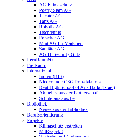
AG Klimaschutz
Poetry Slam AG
Theater AG
Tanz AG
Robotik AG
Tischtennis
Forscher AG
Mint AG für Mädchen
Sanitäter AG
AG IT Security Girls
LernRaum60
FreiRaum
International
Indien (KIS)
Niederlande CSG Prins Maurits
Reut High School of Arts Haifa (Israel)
Aktuelles aus der Partnerschaft
Schüleraustausche
Bibliothek
Neues aus der Bibliothek
Berufsorientierung
Projekte
Klimaschutz erstreiten
MitRespekt!
Welterbe und Andreanum