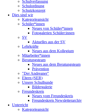
Schulverfassung
Schulordnung
Schutzkonzept
Dies sind wir
Kategorieansicht
Schüler*innen
Neues von Schüler*innen
Fotogalerien Schüler:innen
SV
Aktuelles aus der SV
Lehrkräfte
Neues aus dem Kollegium
Mitarbeiter*innen
Beratungsteam
Neues aus dem Beratungsteam
Prävention
"Der Andreaner"
Eltern (SER)
Unsere Schulhunde
Bildergalerie
Freundeskreis
Neues vom Freundeskreis
Freundeskreis Newsletterarchiv
Unterricht
Kategorieansicht