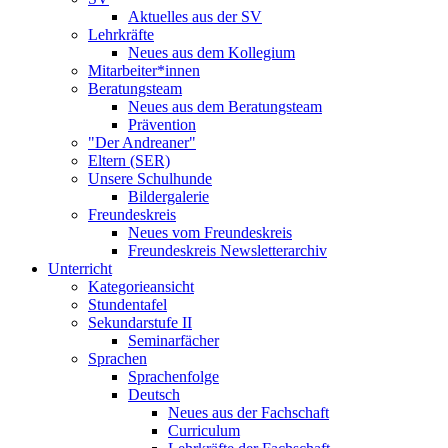
Aktuelles aus der SV
Lehrkräfte
Neues aus dem Kollegium
Mitarbeiter*innen
Beratungsteam
Neues aus dem Beratungsteam
Prävention
"Der Andreaner"
Eltern (SER)
Unsere Schulhunde
Bildergalerie
Freundeskreis
Neues vom Freundeskreis
Freundeskreis Newsletterarchiv
Unterricht
Kategorieansicht
Stundentafel
Sekundarstufe II
Seminarfächer
Sprachen
Sprachenfolge
Deutsch
Neues aus der Fachschaft
Curriculum