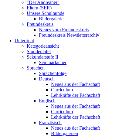
"Der Andreaner"
Eltern (SER)
Unsere Schulhunde
Bildergalerie
Freundeskreis
Neues vom Freundeskreis
Freundeskreis Newsletterarchiv
Unterricht
Kategorieansicht
Stundentafel
Sekundarstufe II
Seminarfächer
Sprachen
Sprachenfolge
Deutsch
Neues aus der Fachschaft
Curriculum
Lehrkräfte der Fachschaft
Englisch
Neues aus der Fachschaft
Curriculum
Lehrkräfte der Fachschaft
Französisch
Neues aus der Fachschaft
Bildergalerien