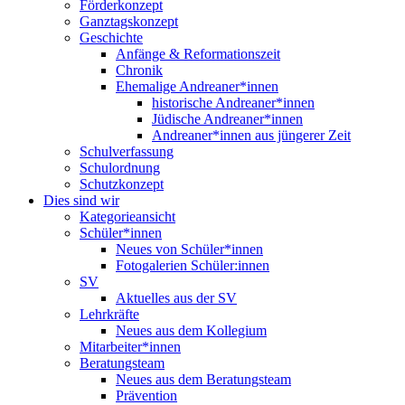
Förderkonzept
Ganztagskonzept
Geschichte
Anfänge & Reformationszeit
Chronik
Ehemalige Andreaner*innen
historische Andreaner*innen
Jüdische Andreaner*innen
Andreaner*innen aus jüngerer Zeit
Schulverfassung
Schulordnung
Schutzkonzept
Dies sind wir
Kategorieansicht
Schüler*innen
Neues von Schüler*innen
Fotogalerien Schüler:innen
SV
Aktuelles aus der SV
Lehrkräfte
Neues aus dem Kollegium
Mitarbeiter*innen
Beratungsteam
Neues aus dem Beratungsteam
Prävention