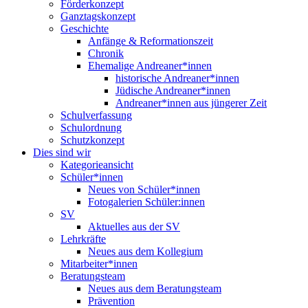
Förderkonzept
Ganztagskonzept
Geschichte
Anfänge & Reformationszeit
Chronik
Ehemalige Andreaner*innen
historische Andreaner*innen
Jüdische Andreaner*innen
Andreaner*innen aus jüngerer Zeit
Schulverfassung
Schulordnung
Schutzkonzept
Dies sind wir
Kategorieansicht
Schüler*innen
Neues von Schüler*innen
Fotogalerien Schüler:innen
SV
Aktuelles aus der SV
Lehrkräfte
Neues aus dem Kollegium
Mitarbeiter*innen
Beratungsteam
Neues aus dem Beratungsteam
Prävention