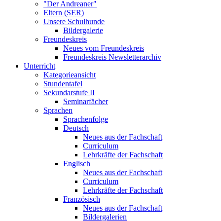
"Der Andreaner"
Eltern (SER)
Unsere Schulhunde
Bildergalerie
Freundeskreis
Neues vom Freundeskreis
Freundeskreis Newsletterarchiv
Unterricht
Kategorieansicht
Stundentafel
Sekundarstufe II
Seminarfächer
Sprachen
Sprachenfolge
Deutsch
Neues aus der Fachschaft
Curriculum
Lehrkräfte der Fachschaft
Englisch
Neues aus der Fachschaft
Curriculum
Lehrkräfte der Fachschaft
Französisch
Neues aus der Fachschaft
Bildergalerien