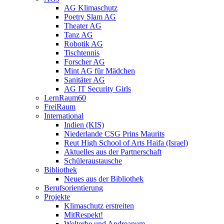
AG Klimaschutz
Poetry Slam AG
Theater AG
Tanz AG
Robotik AG
Tischtennis
Forscher AG
Mint AG für Mädchen
Sanitäter AG
AG IT Security Girls
LernRaum60
FreiRaum
International
Indien (KIS)
Niederlande CSG Prins Maurits
Reut High School of Arts Haifa (Israel)
Aktuelles aus der Partnerschaft
Schüleraustausche
Bibliothek
Neues aus der Bibliothek
Berufsorientierung
Projekte
Klimaschutz erstreiten
MitRespekt!
Welterbe und Andreanum