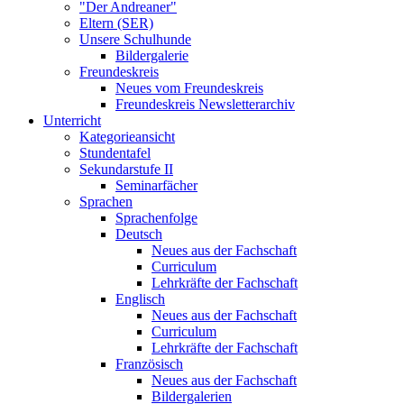
"Der Andreaner"
Eltern (SER)
Unsere Schulhunde
Bildergalerie
Freundeskreis
Neues vom Freundeskreis
Freundeskreis Newsletterarchiv
Unterricht
Kategorieansicht
Stundentafel
Sekundarstufe II
Seminarfächer
Sprachen
Sprachenfolge
Deutsch
Neues aus der Fachschaft
Curriculum
Lehrkräfte der Fachschaft
Englisch
Neues aus der Fachschaft
Curriculum
Lehrkräfte der Fachschaft
Französisch
Neues aus der Fachschaft
Bildergalerien