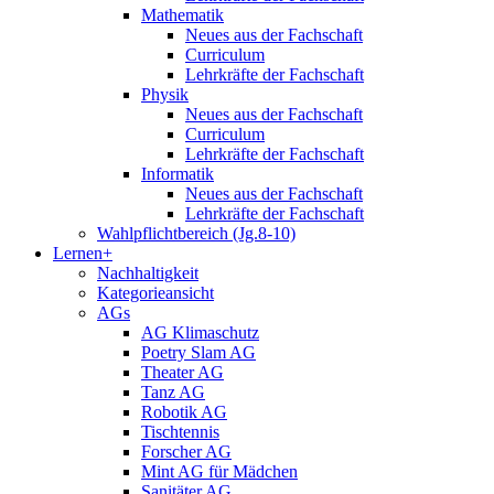
Mathematik
Neues aus der Fachschaft
Curriculum
Lehrkräfte der Fachschaft
Physik
Neues aus der Fachschaft
Curriculum
Lehrkräfte der Fachschaft
Informatik
Neues aus der Fachschaft
Lehrkräfte der Fachschaft
Wahlpflichtbereich (Jg.8-10)
Lernen+
Nachhaltigkeit
Kategorieansicht
AGs
AG Klimaschutz
Poetry Slam AG
Theater AG
Tanz AG
Robotik AG
Tischtennis
Forscher AG
Mint AG für Mädchen
Sanitäter AG