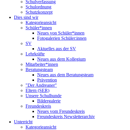
Schulverfassung
Schulordnung
Schutzkonzept
Dies sind wir
Kategorieansicht
Schüler*innen
Neues von Schüler*innen
Fotogalerien Schüler:innen
SV
Aktuelles aus der SV
Lehrkräfte
Neues aus dem Kollegium
Mitarbeiter*innen
Beratungsteam
Neues aus dem Beratungsteam
Prävention
"Der Andreaner"
Eltern (SER)
Unsere Schulhunde
Bildergalerie
Freundeskreis
Neues vom Freundeskreis
Freundeskreis Newsletterarchiv
Unterricht
Kategorieansicht