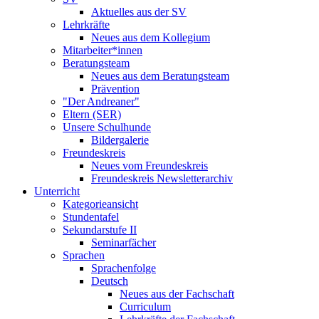
Aktuelles aus der SV
Lehrkräfte
Neues aus dem Kollegium
Mitarbeiter*innen
Beratungsteam
Neues aus dem Beratungsteam
Prävention
"Der Andreaner"
Eltern (SER)
Unsere Schulhunde
Bildergalerie
Freundeskreis
Neues vom Freundeskreis
Freundeskreis Newsletterarchiv
Unterricht
Kategorieansicht
Stundentafel
Sekundarstufe II
Seminarfächer
Sprachen
Sprachenfolge
Deutsch
Neues aus der Fachschaft
Curriculum