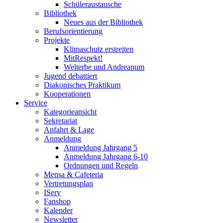
Schüleraustausche
Bibliothek
Neues aus der Bibliothek
Berufsorientierung
Projekte
Klimaschutz erstreiten
MitRespekt!
Welterbe und Andreanum
Jugend debattiert
Diakonisches Praktikum
Kooperationen
Service
Kategorieansicht
Sekretariat
Anfahrt & Lage
Anmeldung
Anmeldung Jahrgang 5
Anmeldung Jahrgang 6-10
Ordnungen und Regeln
Mensa & Cafeteria
Vertretungsplan
IServ
Fanshop
Kalender
Newsletter