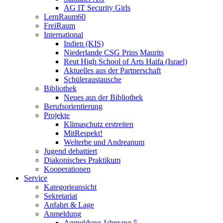
AG IT Security Girls
LernRaum60
FreiRaum
International
Indien (KIS)
Niederlande CSG Prins Maurits
Reut High School of Arts Haifa (Israel)
Aktuelles aus der Partnerschaft
Schüleraustausche
Bibliothek
Neues aus der Bibliothek
Berufsorientierung
Projekte
Klimaschutz erstreiten
MitRespekt!
Welterbe und Andreanum
Jugend debattiert
Diakonisches Praktikum
Kooperationen
Service
Kategorieansicht
Sekretariat
Anfahrt & Lage
Anmeldung
Anmeldung Jahrgang 5