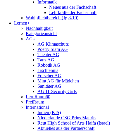
Informatik
Neues aus der Fachschaft
Lehrkräfte der Fachschaft
Wahlpflichtbereich (Jg.8-10)
Lernen+
Nachhaltigkeit
Kategorieansicht
AGs
AG Klimaschutz
Poetry Slam AG
Theater AG
Tanz AG
Robotik AG
Tischtennis
Forscher AG
Mint AG für Mädchen
Sanitäter AG
AG IT Security Girls
LernRaum60
FreiRaum
International
Indien (KIS)
Niederlande CSG Prins Maurits
Reut High School of Arts Haifa (Israel)
Aktuelles aus der Partnerschaft