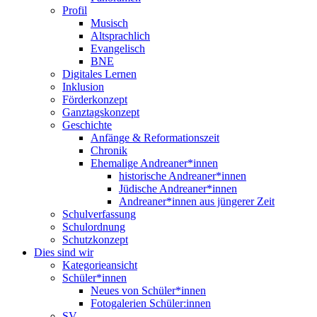
Profil
Musisch
Altsprachlich
Evangelisch
BNE
Digitales Lernen
Inklusion
Förderkonzept
Ganztagskonzept
Geschichte
Anfänge & Reformationszeit
Chronik
Ehemalige Andreaner*innen
historische Andreaner*innen
Jüdische Andreaner*innen
Andreaner*innen aus jüngerer Zeit
Schulverfassung
Schulordnung
Schutzkonzept
Dies sind wir
Kategorieansicht
Schüler*innen
Neues von Schüler*innen
Fotogalerien Schüler:innen
SV