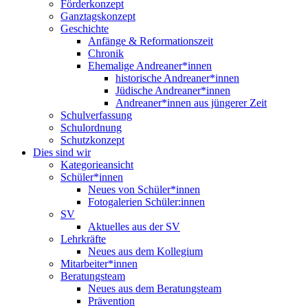
Förderkonzept
Ganztagskonzept
Geschichte
Anfänge & Reformationszeit
Chronik
Ehemalige Andreaner*innen
historische Andreaner*innen
Jüdische Andreaner*innen
Andreaner*innen aus jüngerer Zeit
Schulverfassung
Schulordnung
Schutzkonzept
Dies sind wir
Kategorieansicht
Schüler*innen
Neues von Schüler*innen
Fotogalerien Schüler:innen
SV
Aktuelles aus der SV
Lehrkräfte
Neues aus dem Kollegium
Mitarbeiter*innen
Beratungsteam
Neues aus dem Beratungsteam
Prävention