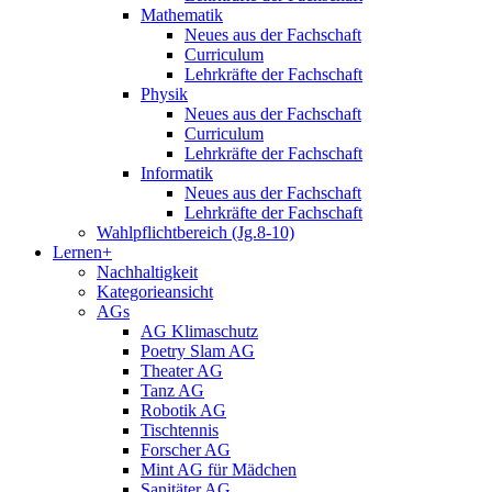
Mathematik
Neues aus der Fachschaft
Curriculum
Lehrkräfte der Fachschaft
Physik
Neues aus der Fachschaft
Curriculum
Lehrkräfte der Fachschaft
Informatik
Neues aus der Fachschaft
Lehrkräfte der Fachschaft
Wahlpflichtbereich (Jg.8-10)
Lernen+
Nachhaltigkeit
Kategorieansicht
AGs
AG Klimaschutz
Poetry Slam AG
Theater AG
Tanz AG
Robotik AG
Tischtennis
Forscher AG
Mint AG für Mädchen
Sanitäter AG