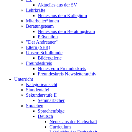
Aktuelles aus der SV
Lehrkräfte
Neues aus dem Kollegium
Mitarbeiter*innen
Beratungsteam
Neues aus dem Beratungsteam
Prävention
"Der Andreaner"
Eltern (SER)
Unsere Schulhunde
Bildergalerie
Freundeskreis
Neues vom Freundeskreis
Freundeskreis Newsletterarchiv
Unterricht
Kategorieansicht
Stundentafel
Sekundarstufe II
Seminarfächer
Sprachen
Sprachenfolge
Deutsch
Neues aus der Fachschaft
Curriculum