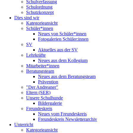
Schulverfassung
Schulordnung
Schutzkonzept
Dies sind wir
Kategorieansicht
Schüler*innen
Neues von Schüler*innen
Fotogalerien Schüler:innen
SV
Aktuelles aus der SV
Lehrkräfte
Neues aus dem Kollegium
Mitarbeiter*innen
Beratungsteam
Neues aus dem Beratungsteam
Prävention
"Der Andreaner"
Eltern (SER)
Unsere Schulhunde
Bildergalerie
Freundeskreis
Neues vom Freundeskreis
Freundeskreis Newsletterarchiv
Unterricht
Kategorieansicht