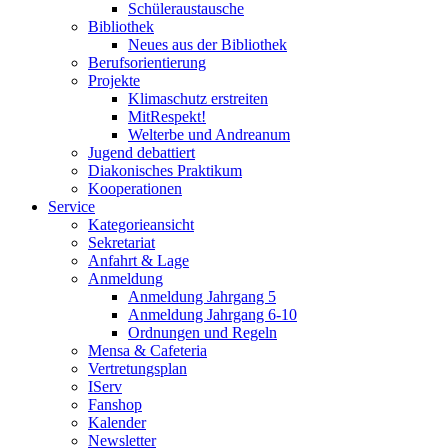
Schüleraustausche
Bibliothek
Neues aus der Bibliothek
Berufsorientierung
Projekte
Klimaschutz erstreiten
MitRespekt!
Welterbe und Andreanum
Jugend debattiert
Diakonisches Praktikum
Kooperationen
Service
Kategorieansicht
Sekretariat
Anfahrt & Lage
Anmeldung
Anmeldung Jahrgang 5
Anmeldung Jahrgang 6-10
Ordnungen und Regeln
Mensa & Cafeteria
Vertretungsplan
IServ
Fanshop
Kalender
Newsletter