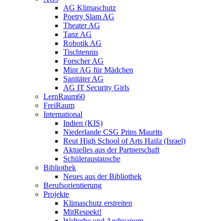
AG Klimaschutz
Poetry Slam AG
Theater AG
Tanz AG
Robotik AG
Tischtennis
Forscher AG
Mint AG für Mädchen
Sanitäter AG
AG IT Security Girls
LernRaum60
FreiRaum
International
Indien (KIS)
Niederlande CSG Prins Maurits
Reut High School of Arts Haifa (Israel)
Aktuelles aus der Partnerschaft
Schüleraustausche
Bibliothek
Neues aus der Bibliothek
Berufsorientierung
Projekte
Klimaschutz erstreiten
MitRespekt!
Welterbe und Andreanum