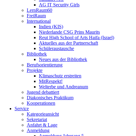
AG IT Security Girls
LernRaum60
FreiRaum
International
Indien (KIS)
Niederlande CSG Prins Maurits
Reut High School of Arts Haifa (Israel)
Aktuelles aus der Partnerschaft
Schüleraustausche
Bibliothek
Neues aus der Bibliothek
Berufsorientierung
Projekte
Klimaschutz erstreiten
MitRespekt!
Welterbe und Andreanum
Jugend debattiert
Diakonisches Praktikum
Kooperationen
Service
Kategorieansicht
Sekretariat
Anfahrt & Lage
Anmeldung
Anmeldung Jahrgang 5