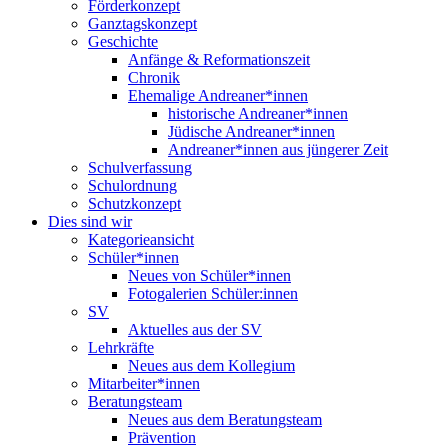
Förderkonzept
Ganztagskonzept
Geschichte
Anfänge & Reformationszeit
Chronik
Ehemalige Andreaner*innen
historische Andreaner*innen
Jüdische Andreaner*innen
Andreaner*innen aus jüngerer Zeit
Schulverfassung
Schulordnung
Schutzkonzept
Dies sind wir
Kategorieansicht
Schüler*innen
Neues von Schüler*innen
Fotogalerien Schüler:innen
SV
Aktuelles aus der SV
Lehrkräfte
Neues aus dem Kollegium
Mitarbeiter*innen
Beratungsteam
Neues aus dem Beratungsteam
Prävention