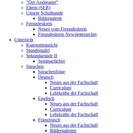
"Der Andreaner"
Eltern (SER)
Unsere Schulhunde
Bildergalerie
Freundeskreis
Neues vom Freundeskreis
Freundeskreis Newsletterarchiv
Unterricht
Kategorieansicht
Stundentafel
Sekundarstufe II
Seminarfächer
Sprachen
Sprachenfolge
Deutsch
Neues aus der Fachschaft
Curriculum
Lehrkräfte der Fachschaft
Englisch
Neues aus der Fachschaft
Curriculum
Lehrkräfte der Fachschaft
Französisch
Neues aus der Fachschaft
Bildergalerien