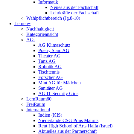
Informatik
Neues aus der Fachschaft
Lehrkräfte der Fachschaft
Wahlpflichtbereich (Jg.8-10)
Lernen+
Nachhaltigkeit
Kategorieansicht
AGs
AG Klimaschutz
Poetry Slam AG
Theater AG
Tanz AG
Robotik AG
Tischtennis
Forscher AG
Mint AG für Mädchen
Sanitäter AG
AG IT Security Girls
LernRaum60
FreiRaum
International
Indien (KIS)
Niederlande CSG Prins Maurits
Reut High School of Arts Haifa (Israel)
Aktuelles aus der Partnerschaft