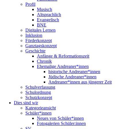
Profil
Musisch
Altsprachlich
Evangelisch
BNE
Digitales Lernen
Inklusion
Förderkonzept
Ganztagskonzept
Geschichte
Anfänge & Reformationszeit
Chronik
Ehemalige Andreaner*innen
historische Andreaner*innen
Jüdische Andreaner*innen
Andreaner*innen aus jüngerer Zeit
Schulverfassung
Schulordnung
Schutzkonzept
Dies sind wir
Kategorieansicht
Schüler*innen
Neues von Schüler*innen
Fotogalerien Schüler:innen
SV