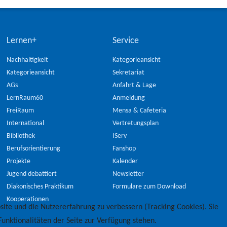
Lernen+
Service
Nachhaltigkeit
Kategorieansicht
Kategorieansicht
Sekretariat
AGs
Anfahrt & Lage
LernRaum60
Anmeldung
FreiRaum
Mensa & Cafeteria
International
Vertretungsplan
Bibliothek
IServ
Berufsorientierung
Fanshop
Projekte
Kalender
Jugend debattiert
Newsletter
Diakonisches Praktikum
Formulare zum Download
Kooperationen
site und die Nutzererfahrung zu verbessern (Tracking Cookies). Sie
unktionalitäten der Seite zur Verfügung stehen.