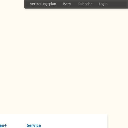
Vertretungsplan
IServ
Kalender
Login
en+
Service