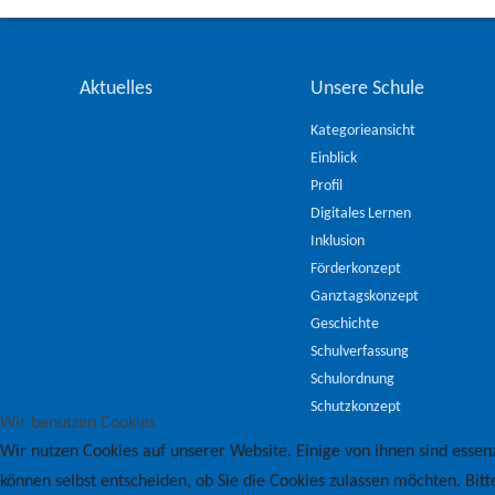
Aktuelles
Unsere Schule
Kategorieansicht
Einblick
Profil
Digitales Lernen
Inklusion
Förderkonzept
Ganztagskonzept
Geschichte
Schulverfassung
Schulordnung
Schutzkonzept
Wir benutzen Cookies
Wir nutzen Cookies auf unserer Website. Einige von ihnen sind essenz
können selbst entscheiden, ob Sie die Cookies zulassen möchten. Bitt