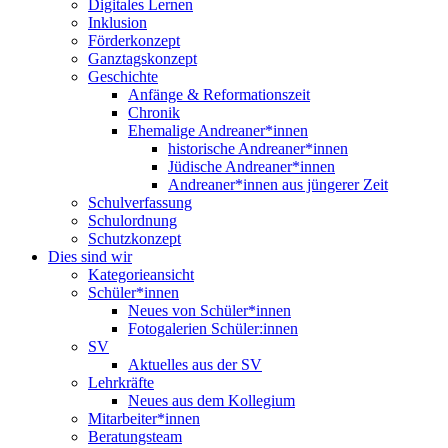
Digitales Lernen
Inklusion
Förderkonzept
Ganztagskonzept
Geschichte
Anfänge & Reformationszeit
Chronik
Ehemalige Andreaner*innen
historische Andreaner*innen
Jüdische Andreaner*innen
Andreaner*innen aus jüngerer Zeit
Schulverfassung
Schulordnung
Schutzkonzept
Dies sind wir
Kategorieansicht
Schüler*innen
Neues von Schüler*innen
Fotogalerien Schüler:innen
SV
Aktuelles aus der SV
Lehrkräfte
Neues aus dem Kollegium
Mitarbeiter*innen
Beratungsteam