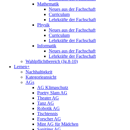
Mathematik
Neues aus der Fachschaft
Curriculum
Lehrkräfte der Fachschaft
Physik
Neues aus der Fachschaft
Curriculum
Lehrkräfte der Fachschaft
Informatik
Neues aus der Fachschaft
Lehrkräfte der Fachschaft
Wahlpflichtbereich (Jg.8-10)
Lernen+
Nachhaltigkeit
Kategorieansicht
AGs
AG Klimaschutz
Poetry Slam AG
Theater AG
Tanz AG
Robotik AG
Tischtennis
Forscher AG
Mint AG für Mädchen
Sanitäter AG