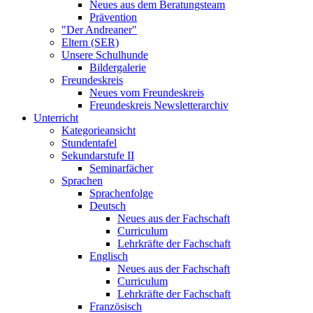
Neues aus dem Beratungsteam
Prävention
"Der Andreaner"
Eltern (SER)
Unsere Schulhunde
Bildergalerie
Freundeskreis
Neues vom Freundeskreis
Freundeskreis Newsletterarchiv
Unterricht
Kategorieansicht
Stundentafel
Sekundarstufe II
Seminarfächer
Sprachen
Sprachenfolge
Deutsch
Neues aus der Fachschaft
Curriculum
Lehrkräfte der Fachschaft
Englisch
Neues aus der Fachschaft
Curriculum
Lehrkräfte der Fachschaft
Französisch