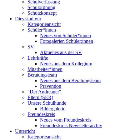
Schulverfassung
Schulordnung
Schutzkonzept
Dies sind wir
Kategorieansicht
Schüler*innen
Neues von Schüler*innen
Fotogalerien Schüler:innen
SV
Aktuelles aus der SV
Lehrkräfte
Neues aus dem Kollegium
Mitarbeiter*innen
Beratungsteam
Neues aus dem Beratungsteam
Prävention
"Der Andreaner"
Eltern (SER)
Unsere Schulhunde
Bildergalerie
Freundeskreis
Neues vom Freundeskreis
Freundeskreis Newsletterarchiv
Unterricht
Kategorieansicht