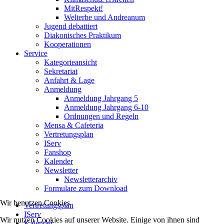
MitRespekt!
Welterbe und Andreanum
Jugend debattiert
Diakonisches Praktikum
Kooperationen
Service
Kategorieansicht
Sekretariat
Anfahrt & Lage
Anmeldung
Anmeldung Jahrgang 5
Anmeldung Jahrgang 6-10
Ordnungen und Regeln
Mensa & Cafeteria
Vertretungsplan
IServ
Fanshop
Kalender
Newsletter
Newsletterarchiv
Formulare zum Download
Wir benutzen Cookies
Vertretungsplan
IServ
Wir nutzen Cookies auf unserer Website. Einige von ihnen sind
Kalender