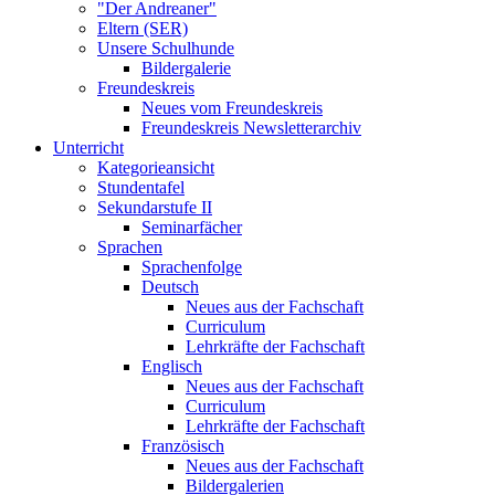
"Der Andreaner"
Eltern (SER)
Unsere Schulhunde
Bildergalerie
Freundeskreis
Neues vom Freundeskreis
Freundeskreis Newsletterarchiv
Unterricht
Kategorieansicht
Stundentafel
Sekundarstufe II
Seminarfächer
Sprachen
Sprachenfolge
Deutsch
Neues aus der Fachschaft
Curriculum
Lehrkräfte der Fachschaft
Englisch
Neues aus der Fachschaft
Curriculum
Lehrkräfte der Fachschaft
Französisch
Neues aus der Fachschaft
Bildergalerien