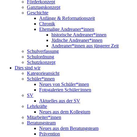
Förderkonzept
Ganztagskonzept
Geschichte
Anfänge & Reformationszeit
Chronik
Ehemalige Andreaner*innen
historische Andreaner*innen
Jüdische Andreaner*innen
Andreaner*innen aus jüngerer Zeit
Schulverfassung
Schulordnung
Schutzkonzept
Dies sind wir
Kategorieansicht
Schüler*innen
Neues von Schüler*innen
Fotogalerien Schüler:innen
SV
Aktuelles aus der SV
Lehrkräfte
Neues aus dem Kollegium
Mitarbeiter*innen
Beratungsteam
Neues aus dem Beratungsteam
Prävention