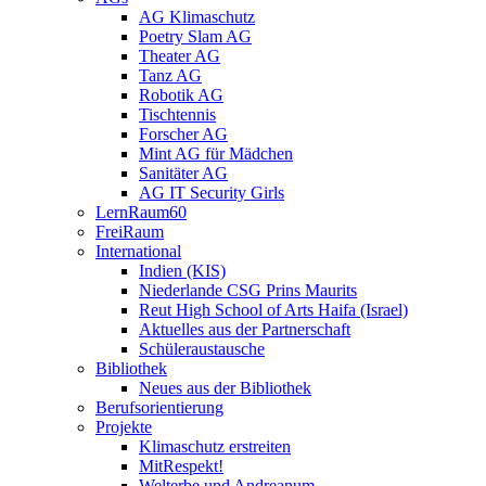
AG Klimaschutz
Poetry Slam AG
Theater AG
Tanz AG
Robotik AG
Tischtennis
Forscher AG
Mint AG für Mädchen
Sanitäter AG
AG IT Security Girls
LernRaum60
FreiRaum
International
Indien (KIS)
Niederlande CSG Prins Maurits
Reut High School of Arts Haifa (Israel)
Aktuelles aus der Partnerschaft
Schüleraustausche
Bibliothek
Neues aus der Bibliothek
Berufsorientierung
Projekte
Klimaschutz erstreiten
MitRespekt!
Welterbe und Andreanum