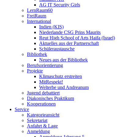
AG IT Security Girls
LernRaum60
FreiRaum
International
Indien (KIS)
Niederlande CSG Prins Maurits
Reut High School of Arts Haifa (Israel)
Aktuelles aus der Partnerschaft
Schüleraustausche
Bibliothek
Neues aus der Bibliothek
Berufsorientierung
Projekte
Klimaschutz erstreiten
MitRespekt!
Welterbe und Andreanum
Jugend debattiert
Diakonisches Praktikum
Kooperationen
Service
Kategorieansicht
Sekretariat
Anfahrt & Lage
Anmeldung
Anmeldung Jahrgang 5