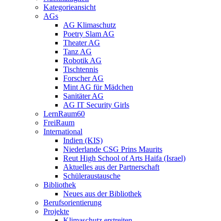
Kategorieansicht
AGs
AG Klimaschutz
Poetry Slam AG
Theater AG
Tanz AG
Robotik AG
Tischtennis
Forscher AG
Mint AG für Mädchen
Sanitäter AG
AG IT Security Girls
LernRaum60
FreiRaum
International
Indien (KIS)
Niederlande CSG Prins Maurits
Reut High School of Arts Haifa (Israel)
Aktuelles aus der Partnerschaft
Schüleraustausche
Bibliothek
Neues aus der Bibliothek
Berufsorientierung
Projekte
Klimaschutz erstreiten