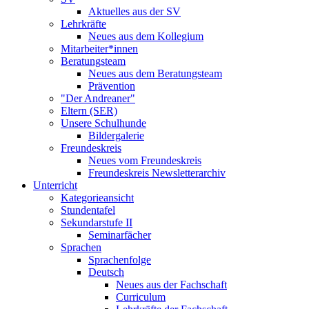
Aktuelles aus der SV
Lehrkräfte
Neues aus dem Kollegium
Mitarbeiter*innen
Beratungsteam
Neues aus dem Beratungsteam
Prävention
"Der Andreaner"
Eltern (SER)
Unsere Schulhunde
Bildergalerie
Freundeskreis
Neues vom Freundeskreis
Freundeskreis Newsletterarchiv
Unterricht
Kategorieansicht
Stundentafel
Sekundarstufe II
Seminarfächer
Sprachen
Sprachenfolge
Deutsch
Neues aus der Fachschaft
Curriculum