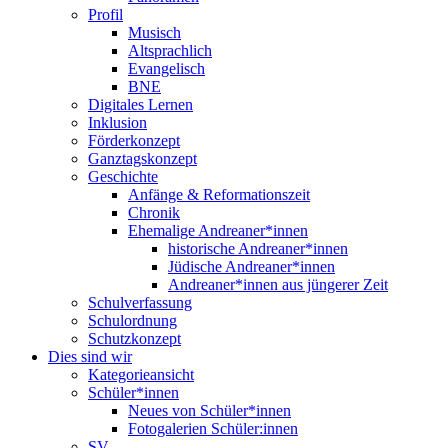
Profil
Musisch
Altsprachlich
Evangelisch
BNE
Digitales Lernen
Inklusion
Förderkonzept
Ganztagskonzept
Geschichte
Anfänge & Reformationszeit
Chronik
Ehemalige Andreaner*innen
historische Andreaner*innen
Jüdische Andreaner*innen
Andreaner*innen aus jüngerer Zeit
Schulverfassung
Schulordnung
Schutzkonzept
Dies sind wir
Kategorieansicht
Schüler*innen
Neues von Schüler*innen
Fotogalerien Schüler:innen
SV