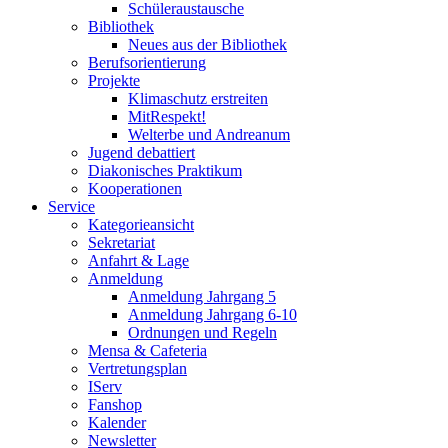
Schüleraustausche
Bibliothek
Neues aus der Bibliothek
Berufsorientierung
Projekte
Klimaschutz erstreiten
MitRespekt!
Welterbe und Andreanum
Jugend debattiert
Diakonisches Praktikum
Kooperationen
Service
Kategorieansicht
Sekretariat
Anfahrt & Lage
Anmeldung
Anmeldung Jahrgang 5
Anmeldung Jahrgang 6-10
Ordnungen und Regeln
Mensa & Cafeteria
Vertretungsplan
IServ
Fanshop
Kalender
Newsletter