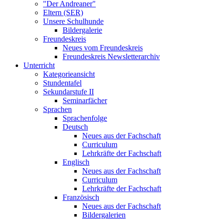
"Der Andreaner"
Eltern (SER)
Unsere Schulhunde
Bildergalerie
Freundeskreis
Neues vom Freundeskreis
Freundeskreis Newsletterarchiv
Unterricht
Kategorieansicht
Stundentafel
Sekundarstufe II
Seminarfächer
Sprachen
Sprachenfolge
Deutsch
Neues aus der Fachschaft
Curriculum
Lehrkräfte der Fachschaft
Englisch
Neues aus der Fachschaft
Curriculum
Lehrkräfte der Fachschaft
Französisch
Neues aus der Fachschaft
Bildergalerien