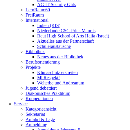
AG IT Security Girls
LernRaum60
FreiRaum
International
Indien (KIS)
Niederlande CSG Prins Maurits
Reut High School of Arts Haifa (Israel)
Aktuelles aus der Partnerschaft
Schüleraustausche
Bibliothek
Neues aus der Bibliothek
Berufsorientierung
Projekte
Klimaschutz erstreiten
MitRespekt!
Welterbe und Andreanum
Jugend debattiert
Diakonisches Praktikum
Kooperationen
Service
Kategorieansicht
Sekretariat
Anfahrt & Lage
Anmeldung
Anmeldung Jahrgang 5