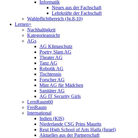
Informatik
Neues aus der Fachschaft
Lehrkräfte der Fachschaft
Wahlpflichtbereich (Jg.8-10)
Lernen+
Nachhaltigkeit
Kategorieansicht
AGs
AG Klimaschutz
Poetry Slam AG
Theater AG
Tanz AG
Robotik AG
Tischtennis
Forscher AG
Mint AG für Mädchen
Sanitäter AG
AG IT Security Girls
LernRaum60
FreiRaum
International
Indien (KIS)
Niederlande CSG Prins Maurits
Reut High School of Arts Haifa (Israel)
Aktuelles aus der Partnerschaft