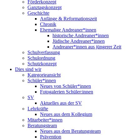
Förderkonzept
Ganztagskonzept
Geschichte
Anfänge & Reformationszeit
Chronik
Ehemalige Andreaner*innen
historische Andreaner*innen
Jüdische Andreaner*innen
Andreaner*innen aus jüngerer Zeit
Schulverfassung
Schulordnung
Schutzkonzept
Dies sind wir
Kategorieansicht
Schüler*innen
Neues von Schüler*innen
Fotogalerien Schüler:innen
SV
Aktuelles aus der SV
Lehrkräfte
Neues aus dem Kollegium
Mitarbeiter*innen
Beratungsteam
Neues aus dem Beratungsteam
Prävention