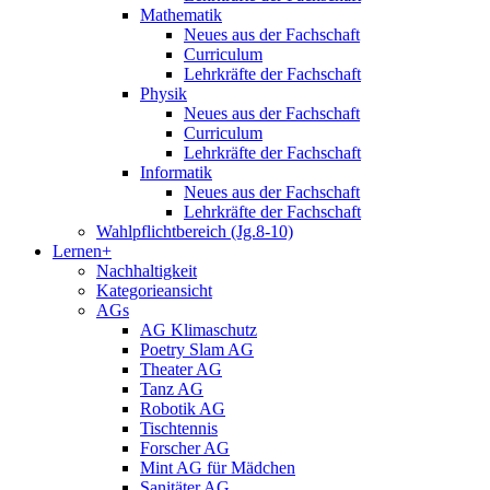
Mathematik
Neues aus der Fachschaft
Curriculum
Lehrkräfte der Fachschaft
Physik
Neues aus der Fachschaft
Curriculum
Lehrkräfte der Fachschaft
Informatik
Neues aus der Fachschaft
Lehrkräfte der Fachschaft
Wahlpflichtbereich (Jg.8-10)
Lernen+
Nachhaltigkeit
Kategorieansicht
AGs
AG Klimaschutz
Poetry Slam AG
Theater AG
Tanz AG
Robotik AG
Tischtennis
Forscher AG
Mint AG für Mädchen
Sanitäter AG