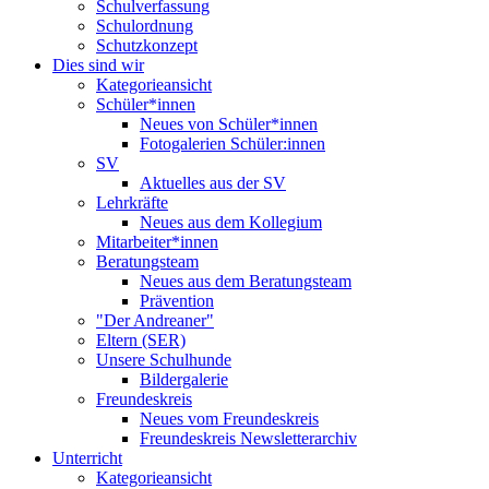
Schulverfassung
Schulordnung
Schutzkonzept
Dies sind wir
Kategorieansicht
Schüler*innen
Neues von Schüler*innen
Fotogalerien Schüler:innen
SV
Aktuelles aus der SV
Lehrkräfte
Neues aus dem Kollegium
Mitarbeiter*innen
Beratungsteam
Neues aus dem Beratungsteam
Prävention
"Der Andreaner"
Eltern (SER)
Unsere Schulhunde
Bildergalerie
Freundeskreis
Neues vom Freundeskreis
Freundeskreis Newsletterarchiv
Unterricht
Kategorieansicht