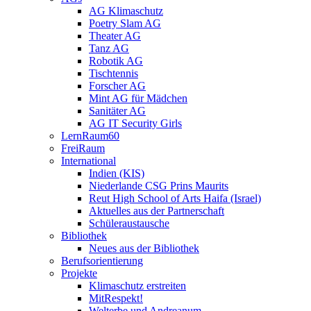
AG Klimaschutz
Poetry Slam AG
Theater AG
Tanz AG
Robotik AG
Tischtennis
Forscher AG
Mint AG für Mädchen
Sanitäter AG
AG IT Security Girls
LernRaum60
FreiRaum
International
Indien (KIS)
Niederlande CSG Prins Maurits
Reut High School of Arts Haifa (Israel)
Aktuelles aus der Partnerschaft
Schüleraustausche
Bibliothek
Neues aus der Bibliothek
Berufsorientierung
Projekte
Klimaschutz erstreiten
MitRespekt!
Welterbe und Andreanum