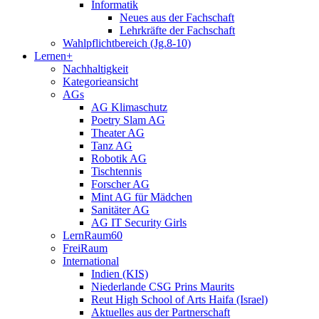
Informatik
Neues aus der Fachschaft
Lehrkräfte der Fachschaft
Wahlpflichtbereich (Jg.8-10)
Lernen+
Nachhaltigkeit
Kategorieansicht
AGs
AG Klimaschutz
Poetry Slam AG
Theater AG
Tanz AG
Robotik AG
Tischtennis
Forscher AG
Mint AG für Mädchen
Sanitäter AG
AG IT Security Girls
LernRaum60
FreiRaum
International
Indien (KIS)
Niederlande CSG Prins Maurits
Reut High School of Arts Haifa (Israel)
Aktuelles aus der Partnerschaft