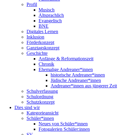
Profil
Musisch
Altsprachlich
Evangelisch
BNE
Digitales Lernen
Inklusion
Förderkonzept
Ganztagskonzept
Geschichte
Anfänge & Reformationszeit
Chronik
Ehemalige Andreaner*innen
historische Andreaner*innen
Jüdische Andreaner*innen
Andreaner*innen aus jüngerer Zeit
Schulverfassung
Schulordnung
Schutzkonzept
Dies sind wir
Kategorieansicht
Schüler*innen
Neues von Schüler*innen
Fotogalerien Schüler:innen
SV