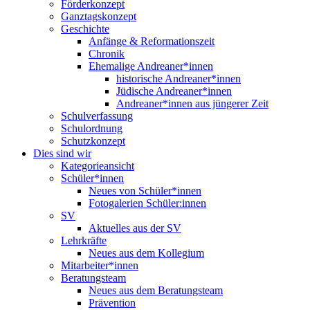
Förderkonzept
Ganztagskonzept
Geschichte
Anfänge & Reformationszeit
Chronik
Ehemalige Andreaner*innen
historische Andreaner*innen
Jüdische Andreaner*innen
Andreaner*innen aus jüngerer Zeit
Schulverfassung
Schulordnung
Schutzkonzept
Dies sind wir
Kategorieansicht
Schüler*innen
Neues von Schüler*innen
Fotogalerien Schüler:innen
SV
Aktuelles aus der SV
Lehrkräfte
Neues aus dem Kollegium
Mitarbeiter*innen
Beratungsteam
Neues aus dem Beratungsteam
Prävention