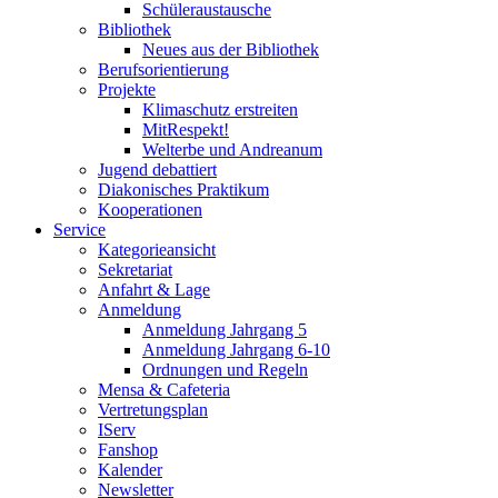
Schüleraustausche
Bibliothek
Neues aus der Bibliothek
Berufsorientierung
Projekte
Klimaschutz erstreiten
MitRespekt!
Welterbe und Andreanum
Jugend debattiert
Diakonisches Praktikum
Kooperationen
Service
Kategorieansicht
Sekretariat
Anfahrt & Lage
Anmeldung
Anmeldung Jahrgang 5
Anmeldung Jahrgang 6-10
Ordnungen und Regeln
Mensa & Cafeteria
Vertretungsplan
IServ
Fanshop
Kalender
Newsletter