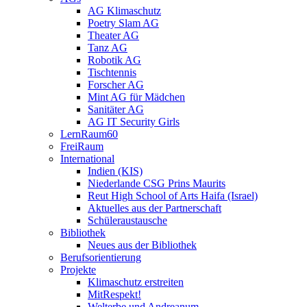
AG Klimaschutz
Poetry Slam AG
Theater AG
Tanz AG
Robotik AG
Tischtennis
Forscher AG
Mint AG für Mädchen
Sanitäter AG
AG IT Security Girls
LernRaum60
FreiRaum
International
Indien (KIS)
Niederlande CSG Prins Maurits
Reut High School of Arts Haifa (Israel)
Aktuelles aus der Partnerschaft
Schüleraustausche
Bibliothek
Neues aus der Bibliothek
Berufsorientierung
Projekte
Klimaschutz erstreiten
MitRespekt!
Welterbe und Andreanum