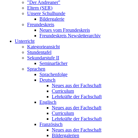
"Der Andreaner"
Eltern (SER)
Unsere Schulhunde
Bildergalerie
Freundeskreis
Neues vom Freundeskreis
Freundeskreis Newsletterarchiv
Unterricht
Kategorieansicht
Stundentafel
Sekundarstufe II
Seminarfächer
Sprachen
Sprachenfolge
Deutsch
Neues aus der Fachschaft
Curriculum
Lehrkräfte der Fachschaft
Englisch
Neues aus der Fachschaft
Curriculum
Lehrkräfte der Fachschaft
Französisch
Neues aus der Fachschaft
Bildergalerien