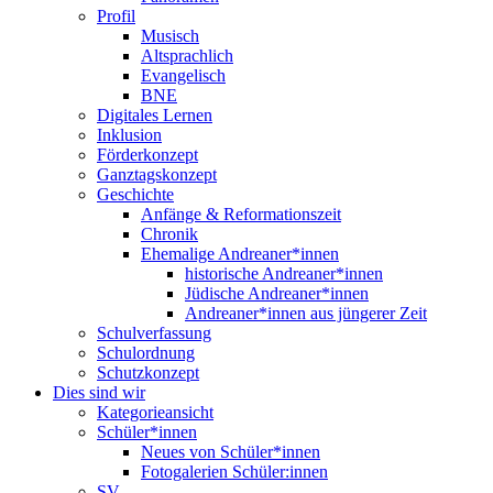
Profil
Musisch
Altsprachlich
Evangelisch
BNE
Digitales Lernen
Inklusion
Förderkonzept
Ganztagskonzept
Geschichte
Anfänge & Reformationszeit
Chronik
Ehemalige Andreaner*innen
historische Andreaner*innen
Jüdische Andreaner*innen
Andreaner*innen aus jüngerer Zeit
Schulverfassung
Schulordnung
Schutzkonzept
Dies sind wir
Kategorieansicht
Schüler*innen
Neues von Schüler*innen
Fotogalerien Schüler:innen
SV