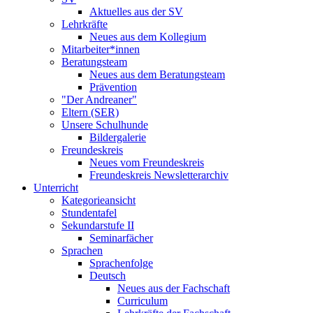
Aktuelles aus der SV
Lehrkräfte
Neues aus dem Kollegium
Mitarbeiter*innen
Beratungsteam
Neues aus dem Beratungsteam
Prävention
"Der Andreaner"
Eltern (SER)
Unsere Schulhunde
Bildergalerie
Freundeskreis
Neues vom Freundeskreis
Freundeskreis Newsletterarchiv
Unterricht
Kategorieansicht
Stundentafel
Sekundarstufe II
Seminarfächer
Sprachen
Sprachenfolge
Deutsch
Neues aus der Fachschaft
Curriculum