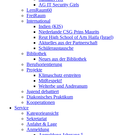
AG IT Security Girls
LernRaum60
FreiRaum
International
Indien (KIS)
Niederlande CSG Prins Maurits
Reut High School of Arts Haifa (Israel)
Aktuelles aus der Partnerschaft
Schüleraustausche
Bibliothek
Neues aus der Bibliothek
Berufsorientierung
Projekte
Klimaschutz erstreiten
MitRespekt!
Welterbe und Andreanum
Jugend debattiert
Diakonisches Praktikum
Kooperationen
Service
Kategorieansicht
Sekretariat
Anfahrt & Lage
Anmeldung
Anmeldung Jahrgang 5