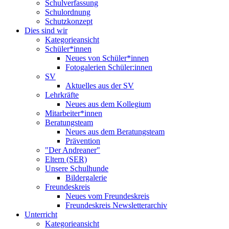
Schulverfassung
Schulordnung
Schutzkonzept
Dies sind wir
Kategorieansicht
Schüler*innen
Neues von Schüler*innen
Fotogalerien Schüler:innen
SV
Aktuelles aus der SV
Lehrkräfte
Neues aus dem Kollegium
Mitarbeiter*innen
Beratungsteam
Neues aus dem Beratungsteam
Prävention
"Der Andreaner"
Eltern (SER)
Unsere Schulhunde
Bildergalerie
Freundeskreis
Neues vom Freundeskreis
Freundeskreis Newsletterarchiv
Unterricht
Kategorieansicht