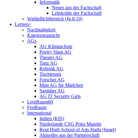
Informatik
Neues aus der Fachschaft
Lehrkräfte der Fachschaft
Wahlpflichtbereich (Jg.8-10)
Lernen+
Nachhaltigkeit
Kategorieansicht
AGs
AG Klimaschutz
Poetry Slam AG
Theater AG
Tanz AG
Robotik AG
Tischtennis
Forscher AG
Mint AG für Mädchen
Sanitäter AG
AG IT Security Girls
LernRaum60
FreiRaum
International
Indien (KIS)
Niederlande CSG Prins Maurits
Reut High School of Arts Haifa (Israel)
Aktuelles aus der Partnerschaft