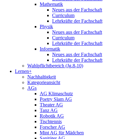
Mathematik
Neues aus der Fachschaft
Curriculum
Lehrkräfte der Fachschaft
Physik
Neues aus der Fachschaft
Curriculum
Lehrkräfte der Fachschaft
Informatik
Neues aus der Fachschaft
Lehrkräfte der Fachschaft
Wahlpflichtbereich (Jg.8-10)
Lernen+
Nachhaltigkeit
Kategorieansicht
AGs
AG Klimaschutz
Poetry Slam AG
Theater AG
Tanz AG
Robotik AG
Tischtennis
Forscher AG
Mint AG für Mädchen
Sanitäter AG