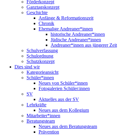
Förderkonzept
Ganztagskonzept
Geschichte
Anfänge & Reformationszeit
Chronik
Ehemalige Andreaner*innen
historische Andreaner*innen
Jüdische Andreaner*innen
Andreaner*innen aus jüngerer Zeit
Schulverfassung
Schulordnung
Schutzkonzept
Dies sind wir
Kategorieansicht
Schüler*innen
Neues von Schüler*innen
Fotogalerien Schüler:innen
SV
Aktuelles aus der SV
Lehrkräfte
Neues aus dem Kollegium
Mitarbeiter*innen
Beratungsteam
Neues aus dem Beratungsteam
Prävention