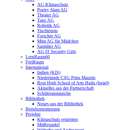
AG Klimaschutz
Poetry Slam AG
Theater AG
Tanz AG
Robotik AG
Tischtennis
Forscher AG
Mint AG für Mädchen
Sanitäter AG
AG IT Security Girls
LernRaum60
FreiRaum
International
Indien (KIS)
Niederlande CSG Prins Maurits
Reut High School of Arts Haifa (Israel)
Aktuelles aus der Partnerschaft
Schüleraustausche
Bibliothek
Neues aus der Bibliothek
Berufsorientierung
Projekte
Klimaschutz erstreiten
MitRespekt!
Welterbe und Andreanum