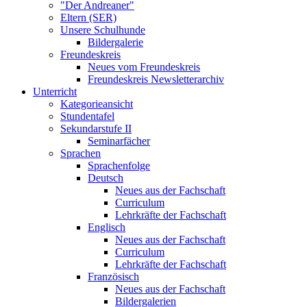
"Der Andreaner"
Eltern (SER)
Unsere Schulhunde
Bildergalerie
Freundeskreis
Neues vom Freundeskreis
Freundeskreis Newsletterarchiv
Unterricht
Kategorieansicht
Stundentafel
Sekundarstufe II
Seminarfächer
Sprachen
Sprachenfolge
Deutsch
Neues aus der Fachschaft
Curriculum
Lehrkräfte der Fachschaft
Englisch
Neues aus der Fachschaft
Curriculum
Lehrkräfte der Fachschaft
Französisch
Neues aus der Fachschaft
Bildergalerien