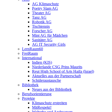
AG Klimaschutz
Poetry Slam AG
Theater AG
Tanz AG
Robotik AG
Tischtennis
Forscher AG
Mint AG für Mädchen
Sanitäter AG
AG IT Security Girls
LernRaum60
FreiRaum
International
Indien (KIS)
Niederlande CSG Prins Maurits
Reut High School of Arts Haifa (Israel)
Aktuelles aus der Partnerschaft
Schüleraustausche
Bibliothek
Neues aus der Bibliothek
Berufsorientierung
Projekte
Klimaschutz erstreiten
MitRespekt!
Welterbe und Andreanum