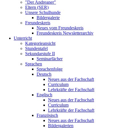
"Der Andreaner"
Eltern (SER)
Unsere Schulhunde
Bildergalerie
Freundeskreis
Neues vom Freundeskreis
Freundeskreis Newsletterarchiv
Unterricht
Kategorieansicht
Stundentafel
Sekundarstufe II
Seminarfächer
Sprachen
Sprachenfolge
Deutsch
Neues aus der Fachschaft
Curriculum
Lehrkräfte der Fachschaft
Englisch
Neues aus der Fachschaft
Curriculum
Lehrkräfte der Fachschaft
Französisch
Neues aus der Fachschaft
Bildergalerien