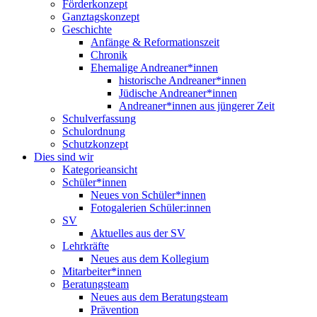
Förderkonzept
Ganztagskonzept
Geschichte
Anfänge & Reformationszeit
Chronik
Ehemalige Andreaner*innen
historische Andreaner*innen
Jüdische Andreaner*innen
Andreaner*innen aus jüngerer Zeit
Schulverfassung
Schulordnung
Schutzkonzept
Dies sind wir
Kategorieansicht
Schüler*innen
Neues von Schüler*innen
Fotogalerien Schüler:innen
SV
Aktuelles aus der SV
Lehrkräfte
Neues aus dem Kollegium
Mitarbeiter*innen
Beratungsteam
Neues aus dem Beratungsteam
Prävention