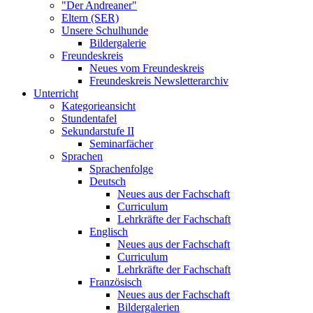
"Der Andreaner"
Eltern (SER)
Unsere Schulhunde
Bildergalerie
Freundeskreis
Neues vom Freundeskreis
Freundeskreis Newsletterarchiv
Unterricht
Kategorieansicht
Stundentafel
Sekundarstufe II
Seminarfächer
Sprachen
Sprachenfolge
Deutsch
Neues aus der Fachschaft
Curriculum
Lehrkräfte der Fachschaft
Englisch
Neues aus der Fachschaft
Curriculum
Lehrkräfte der Fachschaft
Französisch
Neues aus der Fachschaft
Bildergalerien