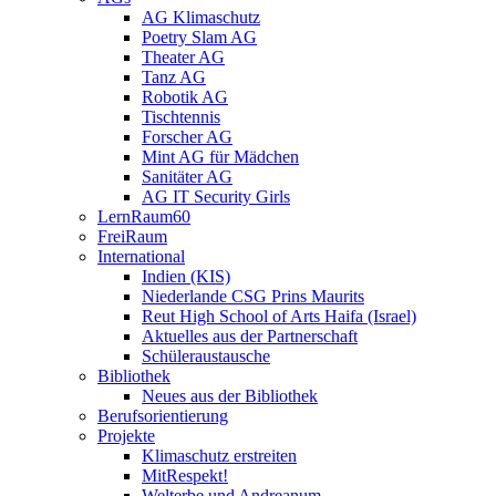
AG Klimaschutz
Poetry Slam AG
Theater AG
Tanz AG
Robotik AG
Tischtennis
Forscher AG
Mint AG für Mädchen
Sanitäter AG
AG IT Security Girls
LernRaum60
FreiRaum
International
Indien (KIS)
Niederlande CSG Prins Maurits
Reut High School of Arts Haifa (Israel)
Aktuelles aus der Partnerschaft
Schüleraustausche
Bibliothek
Neues aus der Bibliothek
Berufsorientierung
Projekte
Klimaschutz erstreiten
MitRespekt!
Welterbe und Andreanum