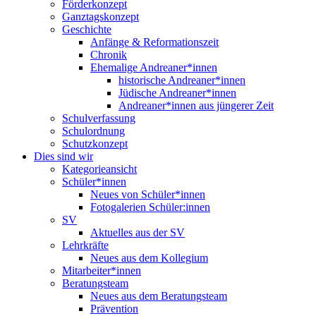
Förderkonzept
Ganztagskonzept
Geschichte
Anfänge & Reformationszeit
Chronik
Ehemalige Andreaner*innen
historische Andreaner*innen
Jüdische Andreaner*innen
Andreaner*innen aus jüngerer Zeit
Schulverfassung
Schulordnung
Schutzkonzept
Dies sind wir
Kategorieansicht
Schüler*innen
Neues von Schüler*innen
Fotogalerien Schüler:innen
SV
Aktuelles aus der SV
Lehrkräfte
Neues aus dem Kollegium
Mitarbeiter*innen
Beratungsteam
Neues aus dem Beratungsteam
Prävention